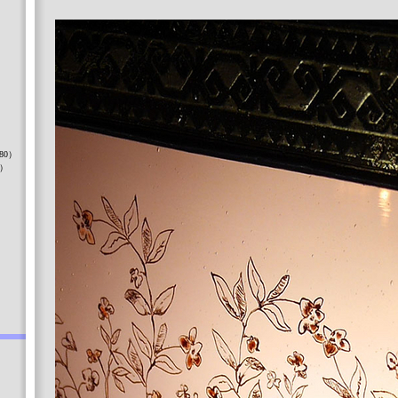
）
80）
8）
）