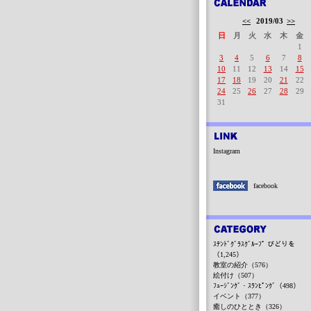
<<
2019/03
>>
日
月
火
水
木
金
1
3
4
5
6
7
8
10
11
12
13
14
15
17
18
19
20
21
22
24
25
26
27
28
29
31
Instagram
facebook
ｽﾃﾝﾄﾞｸﾞﾗｽｸﾞﾙｰﾌﾟ びどりを
（1,245）
教室の紹介（576）
絵付け（507）
ﾌｭｰｼﾞﾝｸﾞ・ｽﾗﾝﾋﾟﾝｸﾞ（498）
イベント（377）
癒しのひととき（326）