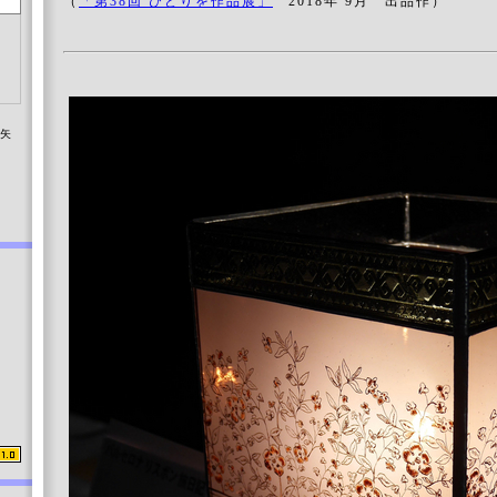
（
「第38回 びどりを作品展」
2018年 9月 出品作）
染矢