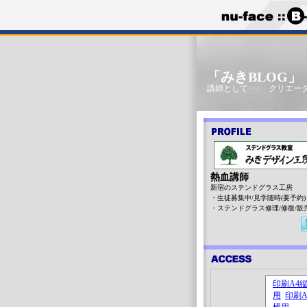
「みきBLOG
講師として･･･ クリエータ
熱血講師
新宿のステンドグラス工房
・生徒募集中/見学随時(要予約)
・ステンドグラス修理/修復/販