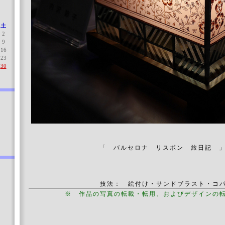
土
2
9
16
23
30
「 バルセロナ リスボン 旅日記 
技法： 絵付け・サンドブラスト・コ
※ 作品の写真の転載・転用、およびデザインの