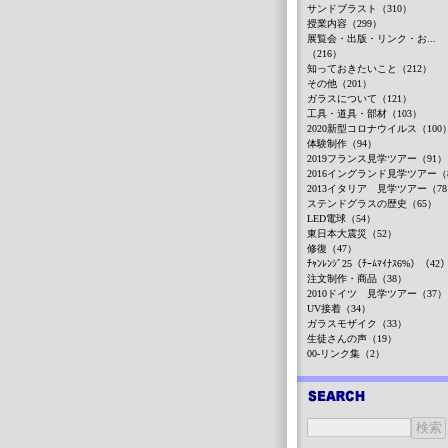
サンドブラスト（310）
授業内容（299）
展覧会・出版・リンク・お...
（216）
知っておきたいこと（212）
その他（201）
ガラスについて（121）
工具・道具・部材（103）
2020新型コロナウイルス（100
体験制作（94）
2019フランス見学ツアー（91）
2016イングランド見学ツアー（
2013イタリア 見学ツアー（7
ステンドグラスの歴史（65）
LED電球（54）
東日本大震災（52）
修復（47）
ﾁｬﾝﾚﾝｼﾞ25（ﾁｰﾑﾏｲﾅｽ6%）（42
注文制作・商品（38）
2010ドイツ 見学ツアー（37）
UV接着（34）
ガラスモザイク（33）
生徒さんの声（19）
00-リンク集（2）