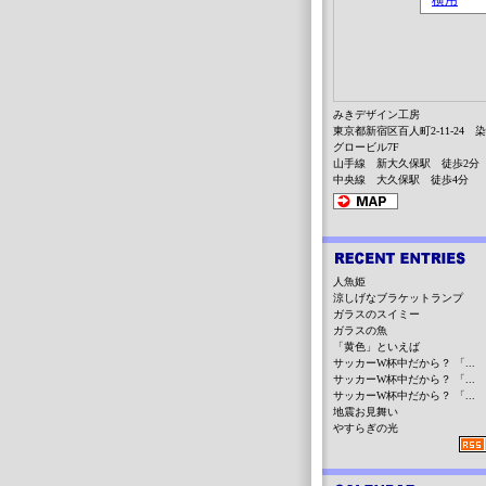
みきデザイン工房
東京都新宿区百人町2-11-24 
グロービル7F
山手線 新大久保駅 徒歩2分
中央線 大久保駅 徒歩4分
人魚姫
涼しげなブラケットランプ
ガラスのスイミー
ガラスの魚
「黄色」といえば
サッカーW杯中だから？ 「...
サッカーW杯中だから？ 「...
サッカーW杯中だから？ 「...
地震お見舞い
やすらぎの光