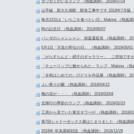
カワセミがいるランプ （熱血講師） 2019/07/14
山手線 新大久保駅 駅舎工事中です 2019年7月版 （熱血
毎月22日は「いちごを食べたい日」Making （熱血講師） 
時の記念日 （熱血講師） 2019/06/07
パンダのシャンシャン 祝返還延長 （熱血講師） 2019/
5月1日「天皇の即位の日」 （熱血講師） 2019/05/01
「がらすらんど・硝子のギャラリー」 ご存知ですか？ （熱
「チューリップに魅せられた」ランプ Making （熱血講師
「令和はじめての」びどりを作品展 （熱血講師） 2019/
よい香りの蘭 （熱血講師） 2019/04/13
梅の花が・・・ （熱血講師） 2019/03/04
北帰行の季節のランプ （熱血講師） 2019/02/23
工房から見ていた東京タワーが （熱血講師） 2019/02
第7回シャドーボックス展はじまりました （熱血講師） 20
2018年 年末講師対談 （熱血講師） 2018/12/28