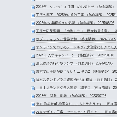
2025年 いいっしょ月間 のお知らせ （熱血講師） 202
工房の廊下 2025年の改装工事 （熱血講師） 2025/10
2025年も 40度超えの気温 （熱血講師） 2025/08/06
工房の防災週間 「南海トラフ 巨大地震注意」 （熱血講師
ボブ・ディランと世界平和 （熱血講師） 2024/08/05
オンラインでパリのノートルダム大聖堂に行きませんか？ （
2024年 入学キャンペーン （熱血講師） 2024/01/18
源氏物語の行灯型ランプ （熱血講師） 2024/01/05
東京で山手線が使えないと… その2 （熱血講師） 2023/
日本ステンドグラス連盟 作品展 初日 （熱血講師） 2023
「日本ステンドグラス連盟」10年目 （熱血講師） 2023/
2023年 猛暑、酷暑 （熱血講師） 2023/07/26
東京 歌舞伎町 梅雨入りしてもキラキラです （熱血講師） 
みきデザイン工房 セールは１９日まで！ （熱血講師） 2