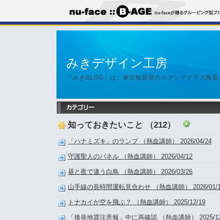
みきデザイン工房
「みきBLOG」は、東京都新宿のステンドグラス教
知っておきたいこと （212）
「ハナミズキ」のランプ （熱血講師） 2026/04/24
守護聖人のパネル （熱血講師） 2026/04/12
昼と夜で違う白鳥 （熱血講師） 2026/03/26
山手線の長時間運転見合わせ （熱血講師） 2026/01/1
トナカイが空を飛ぶ？ （熱血講師） 2025/12/19
「後発地震注意報」中に再確認 （熱血講師） 2025/12