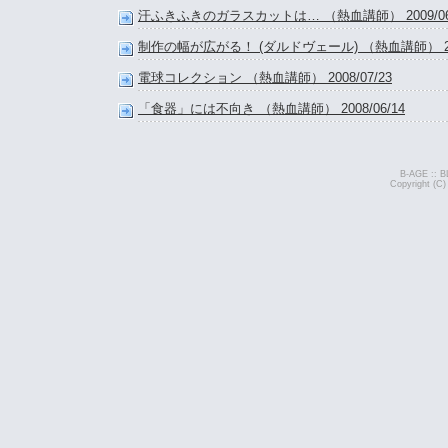
汗ふきふきのガラスカットは… （熱血講師） 2009/06
制作の幅が広がる！ (ダルドヴェール) （熱血講師） 2009
電球コレクション （熱血講師） 2008/07/23
「食器」には不向き （熱血講師） 2008/06/14
B-AGE :: B
Copyright (C