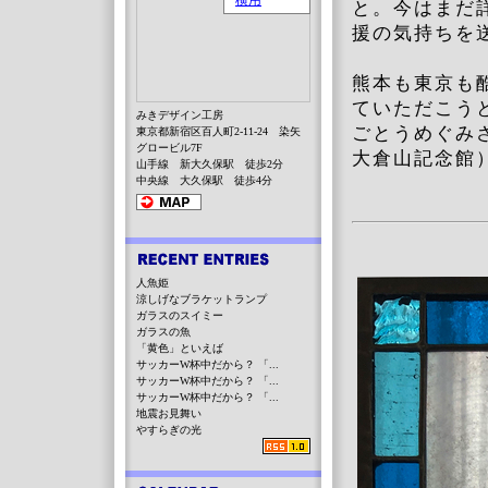
と。
今はまだ
援の気持ちを
熊本も東京も
ていただこう
みきデザイン工房
ごとうめぐみ
東京都新宿区百人町2-11-24 染矢
グロービル7F
大倉山記念館
山手線 新大久保駅 徒歩2分
中央線 大久保駅 徒歩4分
人魚姫
涼しげなブラケットランプ
ガラスのスイミー
ガラスの魚
「黄色」といえば
サッカーW杯中だから？ 「...
サッカーW杯中だから？ 「...
サッカーW杯中だから？ 「...
地震お見舞い
やすらぎの光