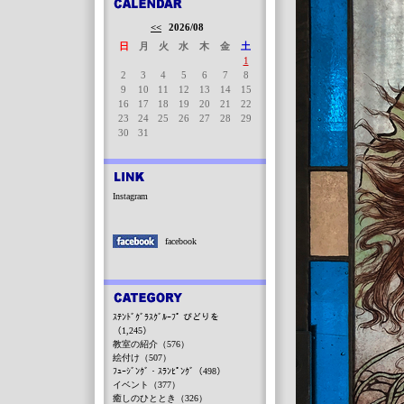
<<
2026/08
日
月
火
水
木
金
土
1
2
3
4
5
6
7
8
9
10
11
12
13
14
15
16
17
18
19
20
21
22
23
24
25
26
27
28
29
30
31
Instagram
facebook
ｽﾃﾝﾄﾞｸﾞﾗｽｸﾞﾙｰﾌﾟ びどりを
（1,245）
教室の紹介（576）
絵付け（507）
ﾌｭｰｼﾞﾝｸﾞ・ｽﾗﾝﾋﾟﾝｸﾞ（498）
イベント（377）
癒しのひととき（326）