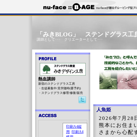
「みきBLOG」 ステンドグラス工
講師として･･･ クリエーターとして･･･
熱血講師
新宿のステンドグラス工房
・生徒募集中/見学随時(要予約)
・ステンドグラス修理/修復/販売
人魚姫
2026年7月
熊本にお住ま
さまから心配