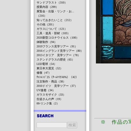
サンドブラスト（310）
授業内容（299）
展覧会・出版・リンク・お...
（216）
知っておきたいこと（212）
その他（201）
ガラスについて（121）
工具・道具・部材（103）
2020新型コロナウイルス（100）
体験制作（94）
2019フランス見学ツアー（91）
2016イングランド見学ツアー（80）
2013イタリア 見学ツアー（78）
ステンドグラスの歴史（65）
LED電球（54）
東日本大震災（52）
修復（47）
ﾁｬﾝﾚﾝｼﾞ25（ﾁｰﾑﾏｲﾅｽ6%）（42）
注文制作・商品（38）
2010ドイツ 見学ツアー（37）
UV接着（34）
ガラスモザイク（33）
生徒さんの声（19）
00-リンク集（2）
※ 作品の