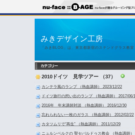
みきデザイン工房
「みきBLOG」は、東京都新宿のステンドグラス教
2010ドイツ 見学ツアー （37）
カンテラ風のランプ （熱血講師） 2023/12/22
ドイツ旅行の想い出のランプ （熱血講師） 2017/06/1
2016年 年末講師対談 （熱血講師） 2016/12/30
忘れられない一枚のガラス （熱血講師） 2012/02/22
カタツムリで“再生” （熱血講師） 2011/12/29
ニュルンベルクの 聖セバルドゥス教会 （熱血講師） 201