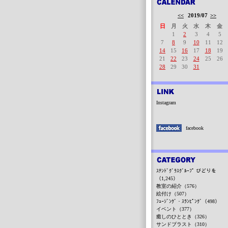
<<
2019/07
>>
日
月
火
水
木
金
1
2
3
4
5
7
8
9
10
11
12
14
15
16
17
18
19
21
22
23
24
25
26
28
29
30
31
Instagram
facebook
ｽﾃﾝﾄﾞｸﾞﾗｽｸﾞﾙｰﾌﾟ びどりを
（1,245）
教室の紹介（576）
絵付け（507）
ﾌｭｰｼﾞﾝｸﾞ・ｽﾗﾝﾋﾟﾝｸﾞ（498）
イベント（377）
癒しのひととき（326）
サンドブラスト（310）