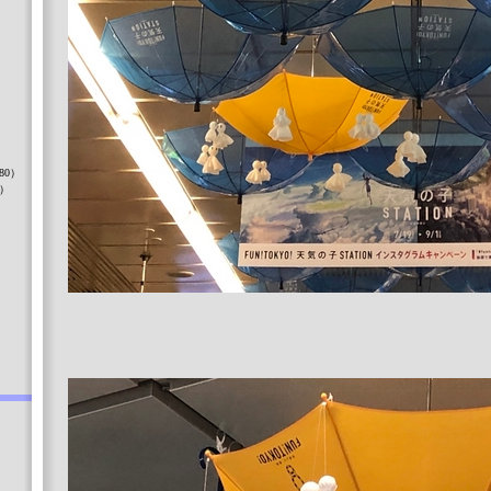
）
80）
8）
）