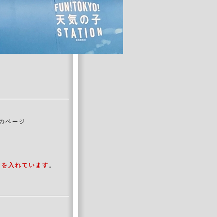
のページ
力を入れています
。
。