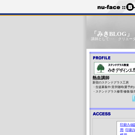
「みきBLOG
講師として･･･ クリエータ
熱血講師
新宿のステンドグラス工房
・生徒募集中/見学随時(要予約)
・ステンドグラス修理/修復/販