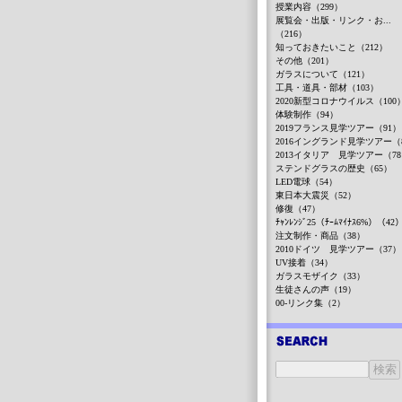
授業内容（299）
展覧会・出版・リンク・お...
（216）
知っておきたいこと（212）
その他（201）
ガラスについて（121）
工具・道具・部材（103）
2020新型コロナウイルス（100
体験制作（94）
2019フランス見学ツアー（91）
2016イングランド見学ツアー（
2013イタリア 見学ツアー（7
ステンドグラスの歴史（65）
LED電球（54）
東日本大震災（52）
修復（47）
ﾁｬﾝﾚﾝｼﾞ25（ﾁｰﾑﾏｲﾅｽ6%）（42
注文制作・商品（38）
2010ドイツ 見学ツアー（37）
UV接着（34）
ガラスモザイク（33）
生徒さんの声（19）
00-リンク集（2）