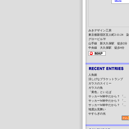
みきデザイン工房
東京都新宿区百人町2-11-24 
グロービル7F
山手線 新大久保駅 徒歩2分
中央線 大久保駅 徒歩4分
人魚姫
涼しげなブラケットランプ
ガラスのスイミー
ガラスの魚
「黄色」といえば
サッカーW杯中だから？ 「...
サッカーW杯中だから？ 「...
サッカーW杯中だから？ 「...
地震お見舞い
やすらぎの光