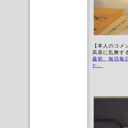
【本人のコメ
高原に乱舞す
最初、毎日毎
た。