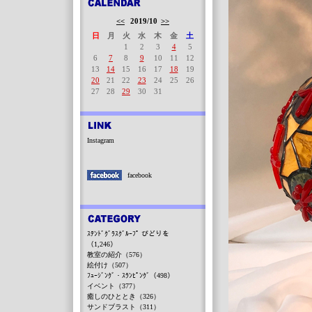
<<
2019/10
>>
日
月
火
水
木
金
土
1
2
3
4
5
6
7
8
9
10
11
12
13
14
15
16
17
18
19
20
21
22
23
24
25
26
27
28
29
30
31
Instagram
facebook
ｽﾃﾝﾄﾞｸﾞﾗｽｸﾞﾙｰﾌﾟ びどりを
（1,246）
教室の紹介（576）
絵付け（507）
ﾌｭｰｼﾞﾝｸﾞ・ｽﾗﾝﾋﾟﾝｸﾞ（498）
イベント（377）
癒しのひととき（326）
サンドブラスト（311）