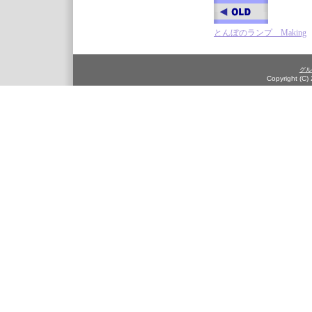
とんぼのランプ Making
グル
Copyright (C)