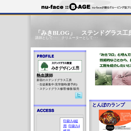
「みきBLOG」 ステンドグラス工
講師として･･･ クリエーターとして･･･
熱血講師
新宿のステンドグラス工房
・生徒募集中/見学随時(要予約)
・ステンドグラス修理/修復/販売
とんぼのランプ