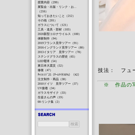
授業内容（299）
展覧会・出版・リンク・お...
（216）
知っておきたいこと（212）
その他（201）
ガラスについて（121）
工具・道具・部材（103）
2020新型コロナウイルス（100）
体験制作（94）
2019フランス見学ツアー（91）
2016イングランド見学ツアー（80）
2013イタリア 見学ツアー（78）
ステンドグラスの歴史（65）
LED電球（54）
東日本大震災（52）
技法： フュ
修復（47）
ﾁｬﾝﾚﾝｼﾞ25（ﾁｰﾑﾏｲﾅｽ6%）（42）
注文制作・商品（38）
2010ドイツ 見学ツアー（37）
※ 作品の
UV接着（34）
ガラスモザイク（33）
生徒さんの声（19）
00-リンク集（2）