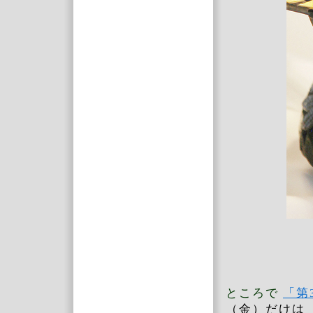
ところで
「第
（金）だけは