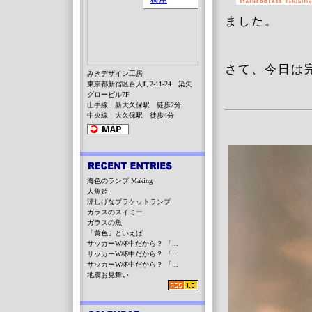
ました。
さて、今日は
みきデザイン工房
東京都新宿区百人町2-11-24 染矢
グロービル7F
山手線 新大久保駅 徒歩2分
中央線 大久保駅 徒歩4分
海色のランプ Making
人魚姫
涼しげなブラケットランプ
ガラスのスイミー
ガラスの魚
「黄色」といえば
サッカーW杯中だから？ 「...
サッカーW杯中だから？ 「...
サッカーW杯中だから？ 「...
地震お見舞い