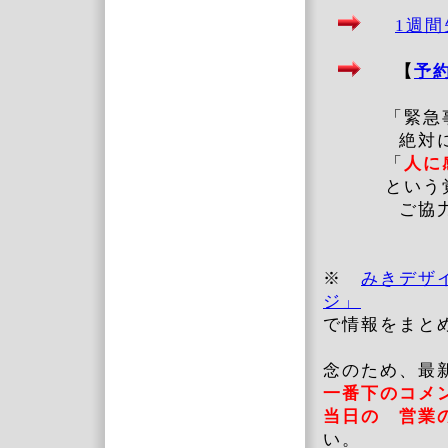
1週
【
予
「緊急事態
絶対に、
「
人に
という覚悟
ご協力をお
※
みきデザ
ジ」
で情報をまと
念のため、最
一番下のコ
当日の 営業
い。