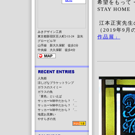
希望をもって
STAY HO
江本正実先生
（2019年9
みきデザイン工房
作品展」
東京都新宿区百人町2-11-24 染矢
グロービル7F
山手線 新大久保駅 徒歩2分
中央線 大久保駅 徒歩4分
人魚姫
涼しげなブラケットランプ
ガラスのスイミー
ガラスの魚
「黄色」といえば
サッカーW杯中だから？ 「...
サッカーW杯中だから？ 「...
サッカーW杯中だから？ 「...
地震お見舞い
やすらぎの光