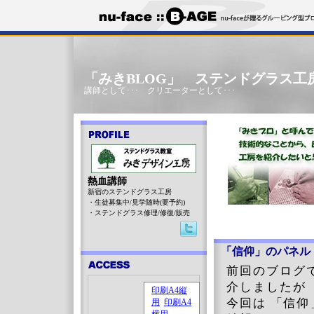
「みきBLOG」 ステンドグラス工
講師として･･･ クリエーターとして･･･
熱血講師
新宿のステンドグラス工房
・生徒募集中/見学随時(要予約)
・ステンドグラス修理/修復/販売
「信仰」のパネル
前回のブログ
介しましたが
今回は 「信