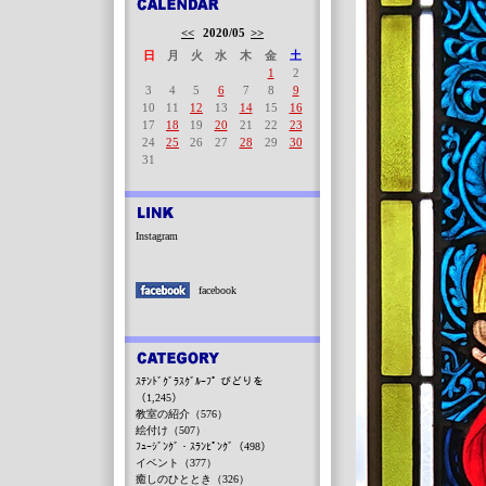
<<
2020/05
>>
日
月
火
水
木
金
土
1
2
3
4
5
6
7
8
9
10
11
12
13
14
15
16
17
18
19
20
21
22
23
24
25
26
27
28
29
30
31
Instagram
facebook
ｽﾃﾝﾄﾞｸﾞﾗｽｸﾞﾙｰﾌﾟ びどりを
（1,245）
教室の紹介（576）
絵付け（507）
ﾌｭｰｼﾞﾝｸﾞ・ｽﾗﾝﾋﾟﾝｸﾞ（498）
イベント（377）
癒しのひととき（326）