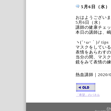
5月6日（水）
おはようござい
5月6日（水）
講師の健康チェ
本日の講師は、
ヽ(´･ω･｀)ﾉ tips
マスクをしてい
表情をあらわす
当分の間、マス
鏡をみて表情の
熱血講師｜
2020/
「希望」のパネル
グル