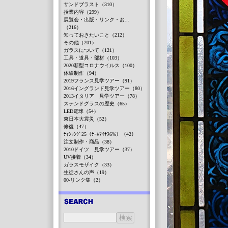
サンドブラスト（310）
授業内容（299）
展覧会・出版・リンク・お...
（216）
知っておきたいこと（212）
その他（201）
ガラスについて（121）
工具・道具・部材（103）
2020新型コロナウイルス（100）
体験制作（94）
2019フランス見学ツアー（91）
2016イングランド見学ツアー（80）
2013イタリア 見学ツアー（78）
ステンドグラスの歴史（65）
LED電球（54）
東日本大震災（52）
修復（47）
ﾁｬﾝﾚﾝｼﾞ25（ﾁｰﾑﾏｲﾅｽ6%）（42）
注文制作・商品（38）
2010ドイツ 見学ツアー（37）
UV接着（34）
ガラスモザイク（33）
生徒さんの声（19）
00-リンク集（2）