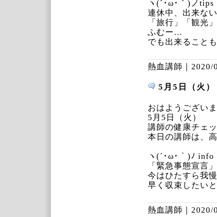
ヽ(´･ω･｀)ノtips
連休中、出来な
「旅行」「観光
ふむー…
でも出来ること
熱血講師｜
2020/
5月5日（火）
おはようござい
5月5日（火）
講師の健康チェ
本日の講師は、
ヽ(´･ω･｀)ﾉ info
「緊急事態宣言」
今はひたすら我
早く収束したい
熱血講師｜
2020/