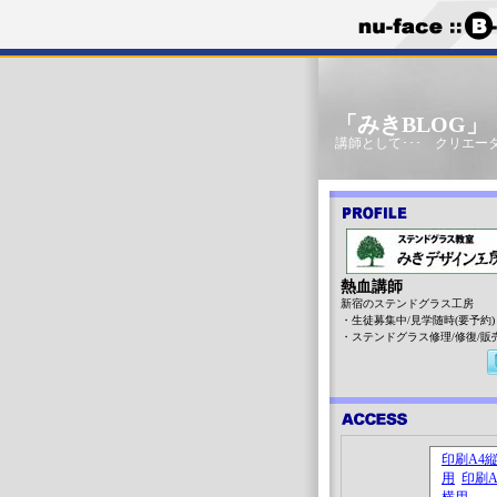
「みきBLOG
講師として･･･ クリエータ
熱血講師
新宿のステンドグラス工房
・生徒募集中/見学随時(要予約)
・ステンドグラス修理/修復/販