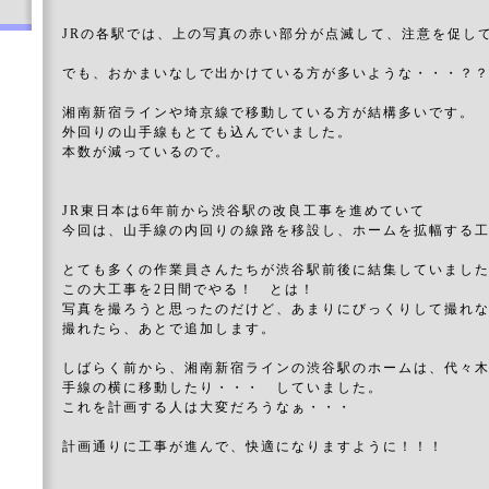
JRの各駅では、上の写真の赤い部分が点滅して、注意を促し
でも、おかまいなしで出かけている方が多いような・・・？
湘南新宿ラインや埼京線で移動している方が結構多いです。
外回りの山手線もとても込んでいました。
本数が減っているので。
JR東日本は6年前から渋谷駅の改良工事を進めていて
今回は、山手線の内回りの線路を移設し、ホームを拡幅する
とても多くの作業員さんたちが渋谷駅前後に結集していまし
この大工事を2日間でやる！ とは！
写真を撮ろうと思ったのだけど、あまりにびっくりして撮れ
撮れたら、あとで追加します。
しばらく前から、湘南新宿ラインの渋谷駅のホームは、代々
手線の横に移動したり・・・ していました。
これを計画する人は大変だろうなぁ・・・
計画通りに工事が進んで、快適になりますように！！！