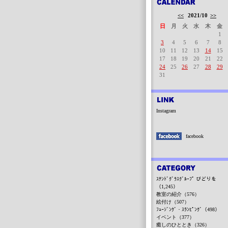
<<
2021/10
>>
日
月
火
水
木
金
1
3
4
5
6
7
8
10
11
12
13
14
15
17
18
19
20
21
22
24
25
26
27
28
29
31
Instagram
facebook
ｽﾃﾝﾄﾞｸﾞﾗｽｸﾞﾙｰﾌﾟ びどりを
（1,245）
教室の紹介（576）
絵付け（507）
ﾌｭｰｼﾞﾝｸﾞ・ｽﾗﾝﾋﾟﾝｸﾞ（498）
イベント（377）
癒しのひととき（326）