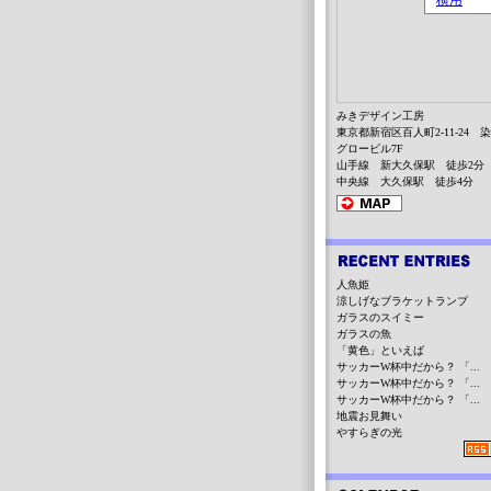
みきデザイン工房
東京都新宿区百人町2-11-24 
グロービル7F
山手線 新大久保駅 徒歩2分
中央線 大久保駅 徒歩4分
人魚姫
涼しげなブラケットランプ
ガラスのスイミー
ガラスの魚
「黄色」といえば
サッカーW杯中だから？ 「...
サッカーW杯中だから？ 「...
サッカーW杯中だから？ 「...
地震お見舞い
やすらぎの光