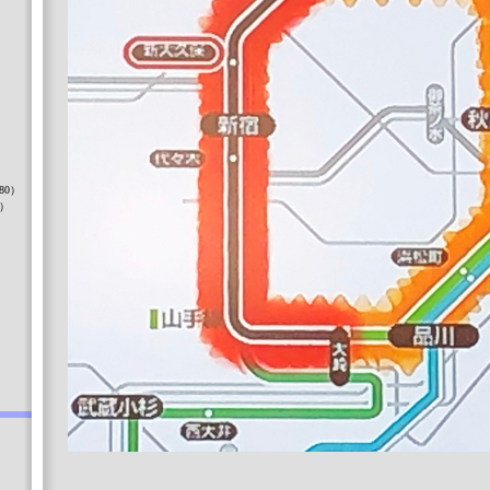
）
80）
8）
）