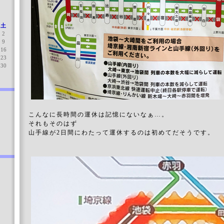
土
2
9
16
23
30
こんなに長時間の運休は記憶にないなぁ…。
それもそのはず
山手線が2日間にわたって運休するのは初めてだそうです。