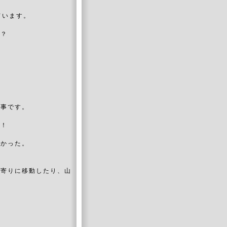
ています。
？？
工事です。
た！
なかった。
木寄りに移動したり、山