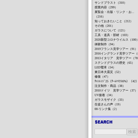
サンドブラスト（310）
授業内容（299）
展覧会・出版・リンク・お...
（216）
知っておきたいこと（212）
その他（201）
ガラスについて（121）
工具・道具・部材（103）
2020新型コロナウイルス（100
体験制作（94）
2019フランス見学ツアー（91）
2016イングランド見学ツアー（
2013イタリア 見学ツアー（7
ステンドグラスの歴史（65）
LED電球（54）
東日本大震災（52）
修復（47）
ﾁｬﾝﾚﾝｼﾞ25（ﾁｰﾑﾏｲﾅｽ6%）（42
注文制作・商品（38）
2010ドイツ 見学ツアー（37）
UV接着（34）
ガラスモザイク（33）
生徒さんの声（19）
00-リンク集（2）