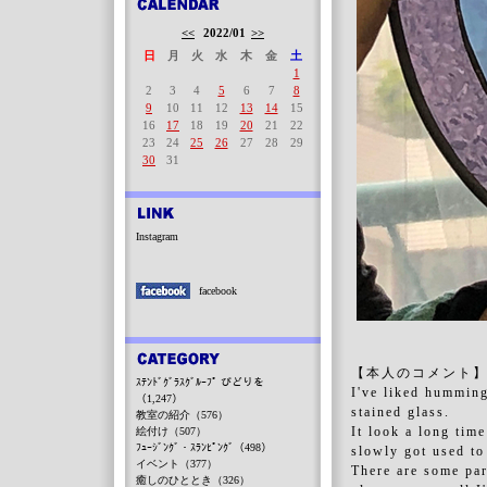
<<
2022/01
>>
日
月
火
水
木
金
土
1
2
3
4
5
6
7
8
9
10
11
12
13
14
15
16
17
18
19
20
21
22
23
24
25
26
27
28
29
30
31
Instagram
facebook
【本人のコメント
ｽﾃﾝﾄﾞｸﾞﾗｽｸﾞﾙｰﾌﾟ びどりを
I've liked humming
（1,247）
stained glass.
教室の紹介（576）
It look a long time
絵付け（507）
ﾌｭｰｼﾞﾝｸﾞ・ｽﾗﾝﾋﾟﾝｸﾞ（498）
slowly got used to 
イベント（377）
There are some part
癒しのひととき（326）