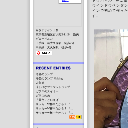
ドウパネル” をご
ウインドウペンダ
インで初めて作った
す。
みきデザイン工房
東京都新宿区百人町2-11-24 染矢
グロービル7F
山手線 新大久保駅 徒歩2分
中央線 大久保駅 徒歩4分
海色のランプ
海色のランプ Making
人魚姫
涼しげなブラケットランプ
ガラスのスイミー
ガラスの魚
「黄色」といえば
サッカーW杯中だから？ 「...
サッカーW杯中だから？ 「...
サッカーW杯中だから？ 「...