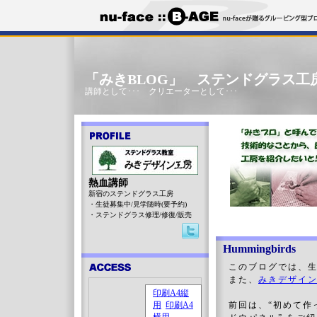
「みきBLOG」 ステンドグラス工
講師として･･･ クリエーターとして･･･
熱血講師
新宿のステンドグラス工房
・生徒募集中/見学随時(要予約)
・ステンドグラス修理/修復/販売
Hummingbirds
このブログでは、
また、
みきデザイン
前回は、“初めて作