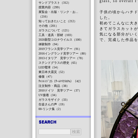
glass, so overall I
サンドブラスト（312）
授業内容（299）
子供の頃からハチ
展覧会・出版・リンク・お...
（216）
した。
知っておきたいこと（212）
初めてこんなに大
その他（201）
きてガラスカット
ガラスについて（121）
気になる部分がい
工具・道具・部材（103）
で、完成した作品
2020新型コロナウイルス（100）
体験制作（94）
2019フランス見学ツアー（91）
2016イングランド見学ツアー（80）
2013イタリア 見学ツアー（78）
ステンドグラスの歴史（65）
LED電球（54）
東日本大震災（52）
修復（47）
ﾁｬﾝﾚﾝｼﾞ25（ﾁｰﾑﾏｲﾅｽ6%）（42）
注文制作・商品（38）
2010ドイツ 見学ツアー（37）
UV接着（34）
ガラスモザイク（33）
生徒さんの声（19）
00-リンク集（2）