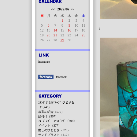
<<
2022/06
>>
日
月
火
水
木
金
土
1
2
3
4
5
6
7
8
9
10
11
↓
12
13
14
15
16
17
18
19
20
21
22
23
24
25
26
27
28
29
30
Instagram
facebook
ｽﾃﾝﾄﾞｸﾞﾗｽｸﾞﾙｰﾌﾟ びどりを
（1,245）
教室の紹介（576）
絵付け（507）
ﾌｭｰｼﾞﾝｸﾞ・ｽﾗﾝﾋﾟﾝｸﾞ（498）
イベント（377）
癒しのひととき（326）
サンドブラスト（310）