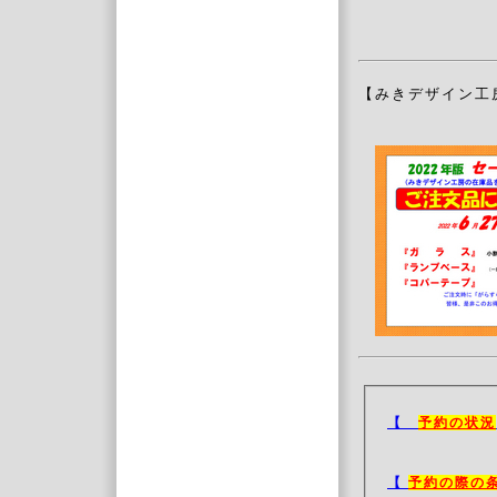
【みきデザイン工
【
予約の状況
【
予約の際の