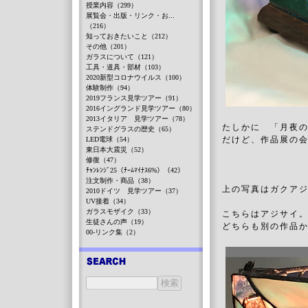
授業内容（299）
展覧会・出版・リンク・お...
（216）
知っておきたいこと（212）
その他（201）
ガラスについて（121）
工具・道具・部材（103）
2020新型コロナウイルス（100）
体験制作（94）
2019フランス見学ツアー（91）
2016イングランド見学ツアー（80）
2013イタリア 見学ツアー（78）
たしかに 「月夜
ステンドグラスの歴史（65）
だけど、作品展の
LED電球（54）
東日本大震災（52）
修復（47）
ﾁｬﾝﾚﾝｼﾞ25（ﾁｰﾑﾏｲﾅｽ6%）（42）
注文制作・商品（38）
上の写真はガクア
2010ドイツ 見学ツアー（37）
UV接着（34）
ガラスモザイク（33）
こちらはアジサイ
生徒さんの声（19）
どちらも別の作品
00-リンク集（2）