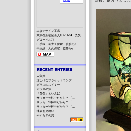
当初、使おうとし
みきデザイン工房
東京都新宿区百人町2-11-24 染矢
グロービル7F
山手線 新大久保駅 徒歩2分
中央線 大久保駅 徒歩4分
人魚姫
涼しげなブラケットランプ
ガラスのスイミー
ガラスの魚
「黄色」といえば
サッカーW杯中だから？ 「...
サッカーW杯中だから？ 「...
サッカーW杯中だから？ 「...
地震お見舞い
やすらぎの光