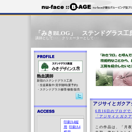
「みきBLOG」 ステンドグラス工
講師として･･･ クリエーターとして･･･
熱血講師
新宿のステンドグラス工房
・生徒募集中/見学随時(要予約)
・ステンドグラス修理/修復/販売
アジサイとガクアジ
6月16日のブログ
「アジサイとガク
この作品は、「月夜