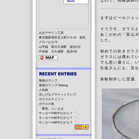
なので、高橋講師
まずはビールジョ
そうです、ガラス
みきデザイン工房
あこがれの「富山ガ
東京都新宿区百人町2-11-24 染矢
した。
グロービル7F
山手線 新大久保駅 徒歩2分
初めての吹きガラ
中央線 大久保駅 徒歩4分
ガラスには慣れて
でも思い通りに、
生徒さんにも、見
体験制作した翌週
海色のランプ
海色のランプ Making
人魚姫
涼しげなブラケットランプ
ガラスのスイミー
ガラスの魚
「黄色」といえば
サッカーW杯中だから？ 「...
サッカーW杯中だから？ 「...
サッカーW杯中だから？ 「...