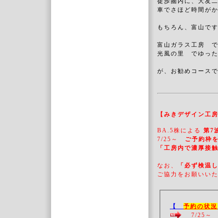
徒歩圏内に、大友
車でさほど時間が
もちろん、富山です
富山ガラス工房 
光風の里 でゆっ
が、お勧めコース
【みきデザイン工
BA.5株による
第7
7/25～
ご予約枠を
「工房内で濃厚接
なお、
「必ず検温
ご協力をお願いい
【
予約の状況
7/25