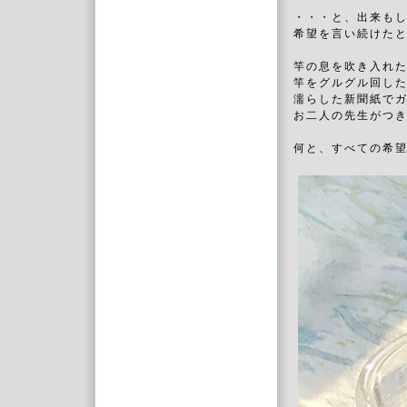
・・・と、出来も
希望を言い続けた
竿の息を吹き入れ
竿をグルグル回し
濡らした新聞紙で
お二人の先生がつ
何と、すべての希