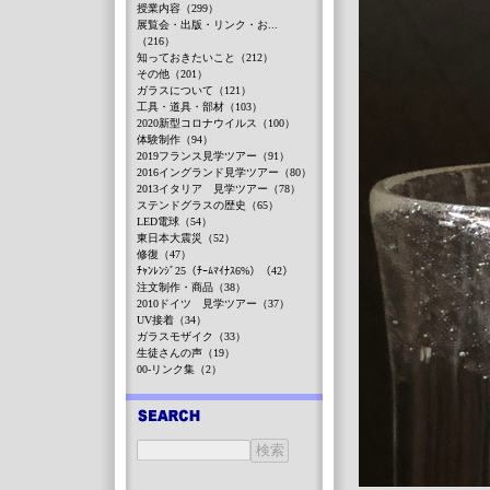
授業内容（299）
展覧会・出版・リンク・お...
（216）
知っておきたいこと（212）
その他（201）
ガラスについて（121）
工具・道具・部材（103）
2020新型コロナウイルス（100）
体験制作（94）
2019フランス見学ツアー（91）
2016イングランド見学ツアー（80）
2013イタリア 見学ツアー（78）
ステンドグラスの歴史（65）
LED電球（54）
東日本大震災（52）
修復（47）
ﾁｬﾝﾚﾝｼﾞ25（ﾁｰﾑﾏｲﾅｽ6%）（42）
注文制作・商品（38）
2010ドイツ 見学ツアー（37）
UV接着（34）
ガラスモザイク（33）
生徒さんの声（19）
00-リンク集（2）