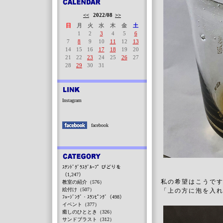
<<
2022/08
>>
日
月
火
水
木
金
土
1
2
3
4
5
6
7
8
9
10
11
12
13
14
15
16
17
18
19
20
21
22
23
24
25
26
27
28
29
30
31
Instagram
facebook
ｽﾃﾝﾄﾞｸﾞﾗｽｸﾞﾙｰﾌﾟ びどりを
（1,247）
私の希望はこうで
教室の紹介（576）
絵付け（507）
「上の方に泡を入
ﾌｭｰｼﾞﾝｸﾞ・ｽﾗﾝﾋﾟﾝｸﾞ（498）
イベント（377）
癒しのひととき（326）
サンドブラスト（312）