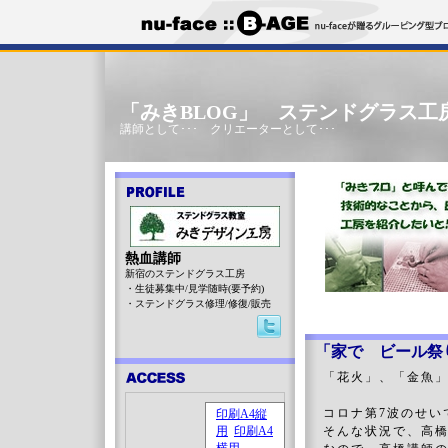
「みきBLOG」 ステンドグラス工
講師として･･･ クリエーターとして･･･
熱血講師
新宿のステンドグラス工房
・生徒募集中/見学随時(要予約)
・ステンドグラス修理/修復/販売
「家で ビール祭
「花火」、「金魚」
コロナ第7波のせい
そんな状況で、高