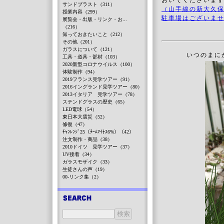
おいでくださいま
サンドブラスト（311）
（山手線の新大久保
授業内容（299）
駐車場はございま
展覧会・出版・リンク・お...
（216）
知っておきたいこと（212）
その他（201）
ガラスについて（121）
いつのまに
工具・道具・部材（103）
2020新型コロナウイルス（100）
体験制作（94）
2019フランス見学ツアー（91）
2016イングランド見学ツアー（80）
2013イタリア 見学ツアー（78）
ステンドグラスの歴史（65）
LED電球（54）
東日本大震災（52）
修復（47）
ﾁｬﾝﾚﾝｼﾞ25（ﾁｰﾑﾏｲﾅｽ6%）（42）
注文制作・商品（38）
2010ドイツ 見学ツアー（37）
UV接着（34）
ガラスモザイク（33）
生徒さんの声（19）
00-リンク集（2）