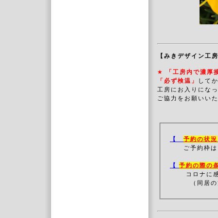
【みきデザイン工
★
「工房内で濃厚
「必ず検温」
してか
工房にお入りにな
ご協力をお願いいた
【
予約の状況
ご予約枠は
【
予約の際の
コロナに
（同居の方