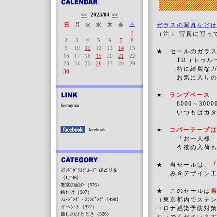
<<
2023/04
>>
日
月
火
水
木
金
土
ガラスの写真など
1
（注： 写真に写っ
2
3
4
5
6
7
8
9
10
11
12
13
14
15
★ セールのガラ
16
17
18
19
20
21
22
TD（トゥルーダ
23
24
25
26
27
28
29
特に綺麗なガラ
30
お気に入りの一
★
ランプベース
8000～3000
Instagram
いつもはカタログ
★
コパーテープは
facebook
「お一人様 一
今後の入荷も不安
★ 当セールは、
ｽﾃﾝﾄﾞｸﾞﾗｽｸﾞﾙｰﾌﾟ びどりを
みきデザイン工房
（1,246）
教室の紹介（576）
★ このセールは
絵付け（507）
（東京都内でステ
ﾌｭｰｼﾞﾝｸﾞ・ｽﾗﾝﾋﾟﾝｸﾞ（498）
イベント（377）
コロナ感染予防対
癒しのひととき（326）