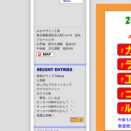
みきデザイン工房
東京都新宿区百人町2-11-24 染矢
グロービル7F
山手線 新大久保駅 徒歩2分
中央線 大久保駅 徒歩4分
海色のランプ Making
人魚姫
涼しげなブラケットランプ
ガラスのスイミー
ガラスの魚
「黄色」といえば
サッカーW杯中だから？ 「...
サッカーW杯中だから？ 「...
サッカーW杯中だから？ 「...
地震お見舞い