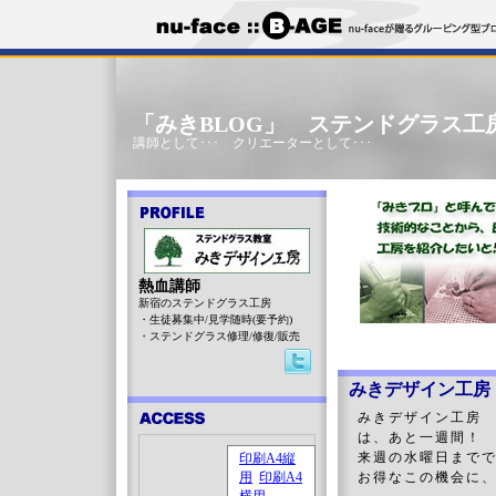
「みきBLOG」 ステンドグラス工
講師として･･･ クリエーターとして･･･
熱血講師
新宿のステンドグラス工房
・生徒募集中/見学随時(要予約)
・ステンドグラス修理/修復/販売
みきデザイン工房
みきデザイン工房 
は、あと一週間！
来週の水曜日まで
お得なこの機会に