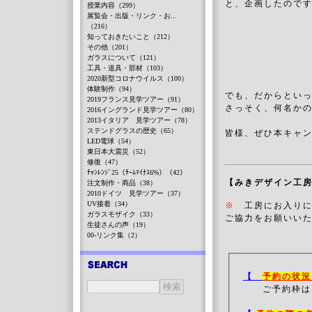
と、企画したので
授業内容（299）
展覧会・出版・リンク・お...
（216）
知っておきたいこと（212）
その他（201）
ガラスについて（121）
工具・道具・部材（103）
2020新型コロナウイルス（100）
体験制作（94）
でも、だからとい
2019フランス見学ツアー（91）
さっそく、何名か
2016イングランド見学ツアー（80）
2013イタリア 見学ツアー（78）
ステンドグラスの歴史（65）
皆様、ぜひ本キャ
LED電球（54）
東日本大震災（52）
修復（47）
ﾁｬﾝﾚﾝｼﾞ25（ﾁｰﾑﾏｲﾅｽ6%）（42）
【みきデザイン工
注文制作・商品（38）
2010ドイツ 見学ツアー（37）
UV接着（34）
※
工房にお入り
ガラスモザイク（33）
ご協力をお願いいた
生徒さんの声（19）
00-リンク集（2）
【
予約の状況
ご予約枠は