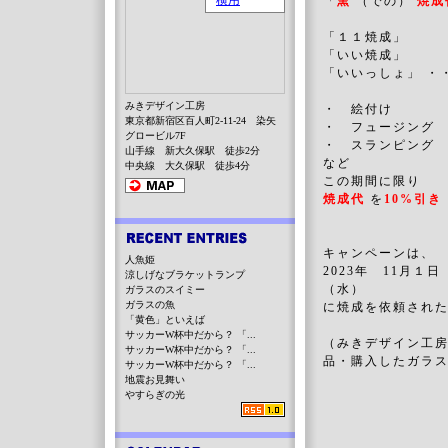
「
窯
（での）
焼成
「１１焼成」
「いい焼成」
「いいっしょ」 ・
みきデザイン工房
・ 絵付け
東京都新宿区百人町2-11-24 染矢
・ フュージング
グロービル7F
・ スランピン
山手線 新大久保駅 徒歩2分
など
中央線 大久保駅 徒歩4分
この期間に限り
焼成代
を
10%引き
キャンペーンは、
人魚姫
2023年 11月１日
涼しげなブラケットランプ
（水）
ガラスのスイミー
ガラスの魚
に焼成を依頼され
「黄色」といえば
サッカーW杯中だから？ 「...
（みきデザイン工
サッカーW杯中だから？ 「...
品・購入したガラ
サッカーW杯中だから？ 「...
地震お見舞い
やすらぎの光