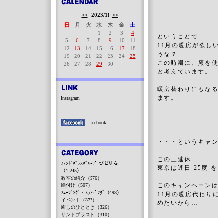
<<
2023/11
>>
日
月
火
水
木
金
土
1
2
3
4
ということで
5
6
7
8
9
10
11
11月の暖房が欲し
12
13
14
15
16
17
18
うな？
19
20
21
22
23
24
25
この時期に、窯を
26
27
28
29
30
と考えています。
暖房替わりにもな
ます。
Instagram
facebook
・・・というキャ
この三連休
ｽﾃﾝﾄﾞｸﾞﾗｽｸﾞﾙｰﾌﾟ びどりを
東京は連日 25度 
（1,245）
教室の紹介（576）
このキャンペーン
絵付け（507）
ﾌｭｰｼﾞﾝｸﾞ・ｽﾗﾝﾋﾟﾝｸﾞ（498）
11月の暖房代わり
イベント（377）
めたいから…
癒しのひととき（326）
サンドブラスト（310）