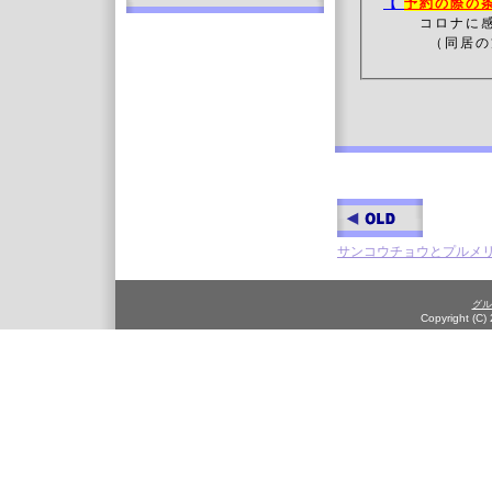
【
予約の際の
コロナに
（同居の方
サンコウチョウとプルメ
グル
Copyright (C)