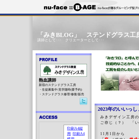
「みきBLOG」 ステンドグラス工
講師として･･･ クリエーターとして･･･
熱血講師
新宿のステンドグラス工房
・生徒募集中/見学随時(要予約)
・ステンドグラス修理/修復/販売
2023年のいいっ
みきデザイン工房の
ご存じ（？） 「
11月1日から