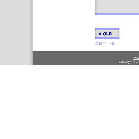
窓飾り -春
グル
Copyright (C)