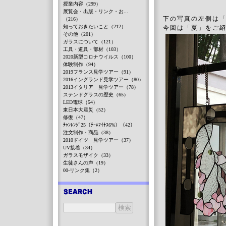
授業内容（299）
展覧会・出版・リンク・お...
下の写真の左側は
（216）
知っておきたいこと（212）
今回は「夏」をご
その他（201）
ガラスについて（121）
工具・道具・部材（103）
2020新型コロナウイルス（100）
体験制作（94）
2019フランス見学ツアー（91）
2016イングランド見学ツアー（80）
2013イタリア 見学ツアー（78）
ステンドグラスの歴史（65）
LED電球（54）
東日本大震災（52）
修復（47）
ﾁｬﾝﾚﾝｼﾞ25（ﾁｰﾑﾏｲﾅｽ6%）（42）
注文制作・商品（38）
2010ドイツ 見学ツアー（37）
UV接着（34）
ガラスモザイク（33）
生徒さんの声（19）
00-リンク集（2）