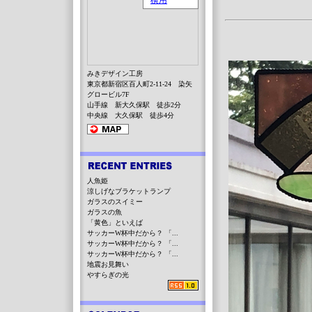
みきデザイン工房
東京都新宿区百人町2-11-24 染矢
グロービル7F
山手線 新大久保駅 徒歩2分
中央線 大久保駅 徒歩4分
人魚姫
涼しげなブラケットランプ
ガラスのスイミー
ガラスの魚
「黄色」といえば
サッカーW杯中だから？ 「...
サッカーW杯中だから？ 「...
サッカーW杯中だから？ 「...
地震お見舞い
やすらぎの光