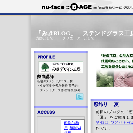
「みきBLOG」 ステンドグラス工
講師として･･･ クリエーターとして･･･
熱血講師
新宿のステンドグラス工房
・生徒募集中/見学随時(要予約)
・ステンドグラス修理/修復/販売
窓飾り -夏
前回のブログの「
「夏」 をご紹介し
第42回 びどりを作
作です。