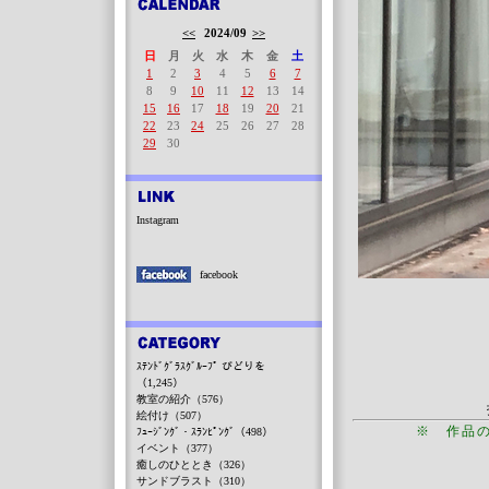
<<
2024/09
>>
日
月
火
水
木
金
土
1
2
3
4
5
6
7
8
9
10
11
12
13
14
15
16
17
18
19
20
21
22
23
24
25
26
27
28
29
30
Instagram
facebook
ｽﾃﾝﾄﾞｸﾞﾗｽｸﾞﾙｰﾌﾟ びどりを
（1,245）
教室の紹介（576）
絵付け（507）
※ 作品
ﾌｭｰｼﾞﾝｸﾞ・ｽﾗﾝﾋﾟﾝｸﾞ（498）
イベント（377）
癒しのひととき（326）
サンドブラスト（310）