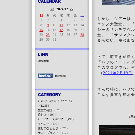
<<
2024/12
>>
日
月
火
水
木
金
土
しかし、ツアーは
1
2
3
4
5
6
7
エンヌ大聖堂」・
8
9
10
11
12
13
14
シーのサンテプヴ
15
16
17
18
19
20
21
22
23
24
25
26
27
28
堂」・「サンマク
29
30
31
まらない、盛沢山
さて、前置きが長
Instagram
「パリのノートル
このブログでも、
（
2021年2月19日
facebook
そんな時に、パリ
こんな貴重な展示
ｽﾃﾝﾄﾞｸﾞﾗｽｸﾞﾙｰﾌﾟ びどりを
（1,245）
教室の紹介（576）
絵付け（507）
2
ﾌｭｰｼﾞﾝｸﾞ・ｽﾗﾝﾋﾟﾝｸﾞ（498）
イベント（377）
癒しのひととき（326）
サンドブラスト（310）