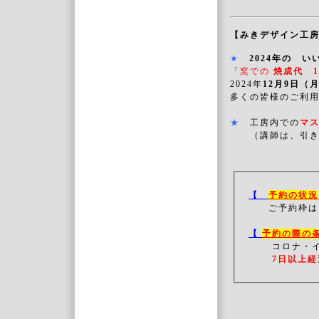
【みきデザイン工
★
2024年の 
「窯での
焼成代 1
2024年
12月9日
多くの皆様のご利
★
工房内での
マ
（講師は、引き
【
予約の状況
ご予約枠は
【
予約の際の
コロナ・
7日以上経