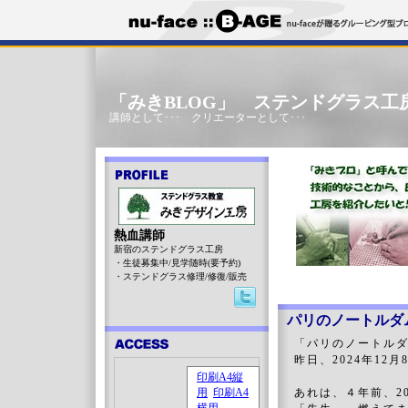
「みきBLOG」 ステンドグラス工
講師として･･･ クリエーターとして･･･
熱血講師
新宿のステンドグラス工房
・生徒募集中/見学随時(要予約)
・ステンドグラス修理/修復/販売
パリのノートルダ
「パリのノートルダ
昨日、2024年1
あれは、４年前、2