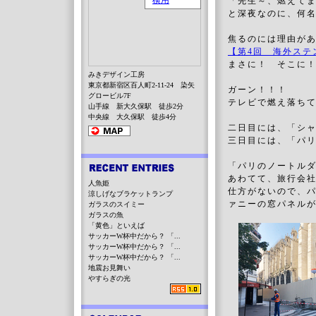
「先生～、燃えて
と深夜なのに、何
焦るのには理由があ
【第4回 海外ステ
まさに！ そこに
みきデザイン工房
東京都新宿区百人町2-11-24 染矢
ガーン！！！
グロービル7F
テレビで燃え落ち
山手線 新大久保駅 徒歩2分
中央線 大久保駅 徒歩4分
二日目には、「シ
三日目には、「パ
「パリのノートル
あわてて、旅行会
人魚姫
仕方がないので、
涼しげなブラケットランプ
ァニーの窓パネル
ガラスのスイミー
ガラスの魚
「黄色」といえば
サッカーW杯中だから？ 「...
サッカーW杯中だから？ 「...
サッカーW杯中だから？ 「...
地震お見舞い
やすらぎの光