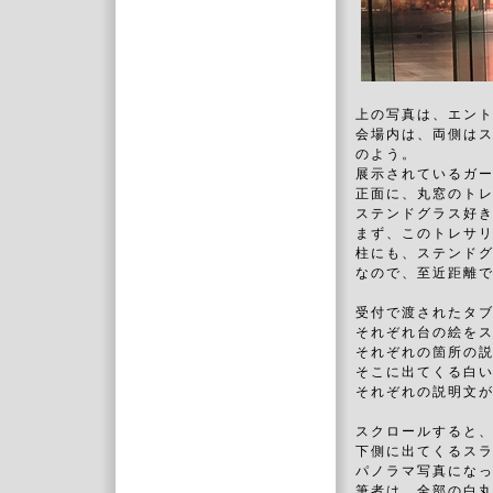
上の写真は、エン
会場内は、両側は
のよう。
展示されているガ
正面に、丸窓のト
ステンドグラス好
まず、このトレサ
柱にも、ステンド
なので、至近距離
受付で渡されたタブ
それぞれ台の絵を
それぞれの箇所の
そこに出てくる白
それぞれの説明文
スクロールすると
下側に出てくるス
パノラマ写真にな
筆者は、全部の白丸