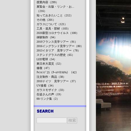
授業内容（299）
展覧会・出版・リンク・お...
（216）
知っておきたいこと（212）
その他（201）
ガラスについて（121）
工具・道具・部材（103）
2020新型コロナウイルス（100）
体験制作（94）
2019フランス見学ツアー（91）
2016イングランド見学ツアー（80）
2013イタリア 見学ツアー（78）
ステンドグラスの歴史（65）
LED電球（54）
東日本大震災（52）
修復（47）
ﾁｬﾝﾚﾝｼﾞ25（ﾁｰﾑﾏｲﾅｽ6%）（42）
注文制作・商品（38）
2010ドイツ 見学ツアー（37）
UV接着（34）
ガラスモザイク（33）
生徒さんの声（19）
00-リンク集（2）