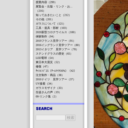
授業内容（299）
展覧会・出版・リンク・お...
（216）
知っておきたいこと（212）
その他（201）
ガラスについて（121）
工具・道具・部材（103）
2020新型コロナウイルス（100）
体験制作（94）
2019フランス見学ツアー（91）
2016イングランド見学ツアー（80）
2013イタリア 見学ツアー（78）
ステンドグラスの歴史（65）
LED電球（54）
東日本大震災（52）
修復（47）
ﾁｬﾝﾚﾝｼﾞ25（ﾁｰﾑﾏｲﾅｽ6%）（42）
注文制作・商品（38）
2010ドイツ 見学ツアー（37）
UV接着（34）
ガラスモザイク（33）
生徒さんの声（19）
00-リンク集（2）