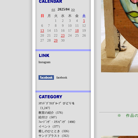
<<
2025/04
>>
日
月
火
水
木
金
土
1
2
3
4
5
6
7
8
9
10
11
12
13
14
15
16
17
18
19
20
21
22
23
24
25
26
27
28
29
30
Instagram
facebook
ｽﾃﾝﾄﾞｸﾞﾗｽｸﾞﾙｰﾌﾟ びどりを
（1,247）
教室の紹介（576）
※ 作品
絵付け（507）
ﾌｭｰｼﾞﾝｸﾞ・ｽﾗﾝﾋﾟﾝｸﾞ（498）
イベント（377）
癒しのひととき（326）
サンドブラスト（312）