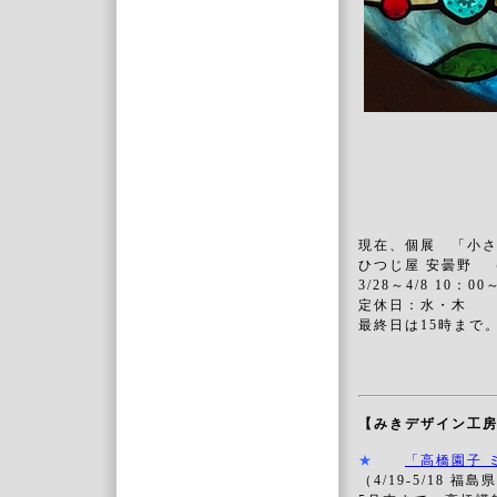
現在、個展 「小さ
ひつじ屋 安曇野 
3/28～4/8 10：00
定休日：水・木
最終日は15時まで
【みきデザイン工
★
「高橋園子 
（4/19-5/18 