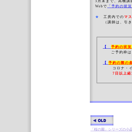
5月末まで、高橋講
Webで
「予約の状況
★
工房内での
マ
（講師は、引き
【
予約の状況
ご予約枠は
【
予約の際の
コロナ・
7日以上経
「桜の園」シリーズの小