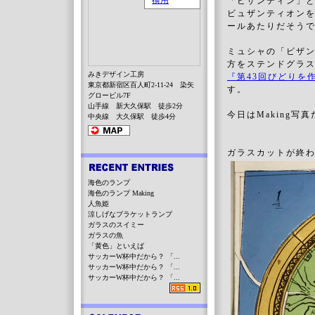
「ビザンティン」
ビュザンティオン
ールあたりだそう
ミュシャの「ビザ
方をステンドグラ
みきデザイン工房
『第43回びどりを
東京都新宿区百人町2-11-24 染矢
す。
グロービル7F
山手線 新大久保駅 徒歩2分
今日はMaking写
中央線 大久保駅 徒歩4分
ガラスカットが終
海色のランプ
海色のランプ Making
人魚姫
涼しげなブラケットランプ
ガラスのスイミー
ガラスの魚
「黄色」といえば
サッカーW杯中だから？ 「...
サッカーW杯中だから？ 「...
サッカーW杯中だから？ 「...