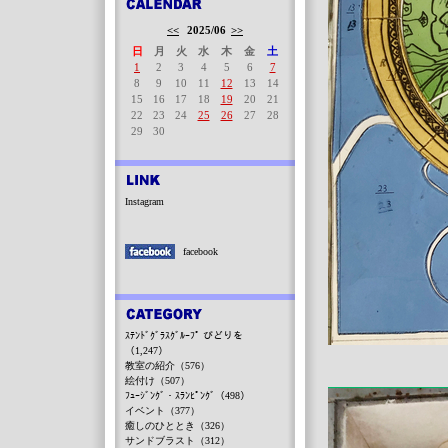
<<
2025/06
>>
日
月
火
水
木
金
土
1
2
3
4
5
6
7
8
9
10
11
12
13
14
15
16
17
18
19
20
21
22
23
24
25
26
27
28
29
30
Instagram
facebook
ｽﾃﾝﾄﾞｸﾞﾗｽｸﾞﾙｰﾌﾟ びどりを
（1,247）
教室の紹介（576）
絵付け（507）
ﾌｭｰｼﾞﾝｸﾞ・ｽﾗﾝﾋﾟﾝｸﾞ（498）
イベント（377）
癒しのひととき（326）
サンドブラスト（312）