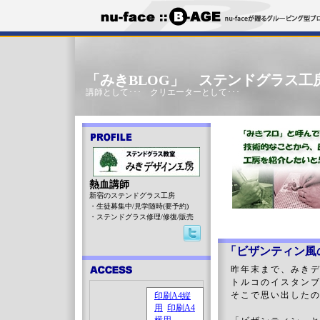
「みきBLOG」 ステンドグラス工
講師として･･･ クリエーターとして･･･
熱血講師
新宿のステンドグラス工房
・生徒募集中/見学随時(要予約)
・ステンドグラス修理/修復/販売
「ビザンティン風の
昨年末まで、みき
トルコのイスタンブ
そこで思い出した