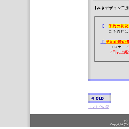
【みきデザイン工
【
予約の状況
ご予約枠は
【
予約の際の
コロナ・
7日以上経
エンドウの花
グル
Copyright (C)