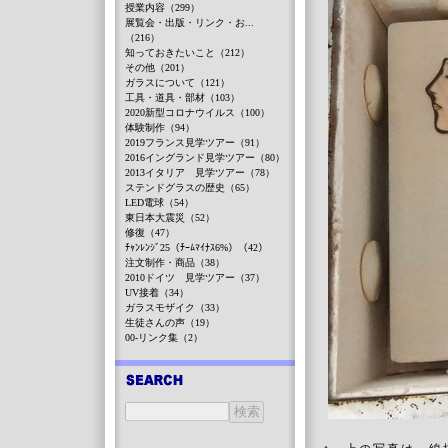
授業内容（299）
展覧会・出版・リンク・お...
（216）
知っておきたいこと（212）
その他（201）
ガラスについて（121）
工具・道具・部材（103）
2020新型コロナウイルス（100）
体験制作（94）
2019フランス見学ツアー（91）
2016イングランド見学ツアー（80）
2013イタリア 見学ツアー（78）
ステンドグラスの歴史（65）
LED電球（54）
東日本大震災（52）
修復（47）
ﾁｬﾝﾚﾝｼﾞ25（ﾁｰﾑﾏｲﾅｽ6%）（42）
注文制作・商品（38）
2010ドイツ 見学ツアー（37）
UV接着（34）
ガラスモザイク（33）
生徒さんの声（19）
00-リンク集（2）