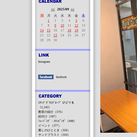
<<
2025/09
>>
日
月
火
水
木
金
土
1
2
3
4
5
6
7
8
9
10
11
12
13
14
15
16
17
18
19
20
21
22
23
24
25
26
27
28
29
30
Instagram
facebook
ｽﾃﾝﾄﾞｸﾞﾗｽｸﾞﾙｰﾌﾟ びどりを
（1,245）
教室の紹介（576）
絵付け（507）
ﾌｭｰｼﾞﾝｸﾞ・ｽﾗﾝﾋﾟﾝｸﾞ（498）
イベント（377）
癒しのひととき（326）
サンドブラスト（310）