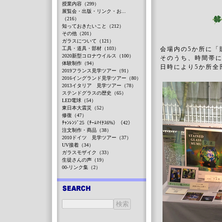
授業内容（299）
展覧会・出版・リンク・お...
（216）
知っておきたいこと（212）
その他（201）
ガラスについて（121）
工具・道具・部材（103）
会場内の5か所に「
2020新型コロナウイルス（100）
そのうち、時間帯に
体験制作（94）
日時により5か所全
2019フランス見学ツアー（91）
2016イングランド見学ツアー（80）
2013イタリア 見学ツアー（78）
ステンドグラスの歴史（65）
LED電球（54）
東日本大震災（52）
修復（47）
ﾁｬﾝﾚﾝｼﾞ25（ﾁｰﾑﾏｲﾅｽ6%）（42）
注文制作・商品（38）
2010ドイツ 見学ツアー（37）
UV接着（34）
ガラスモザイク（33）
生徒さんの声（19）
00-リンク集（2）