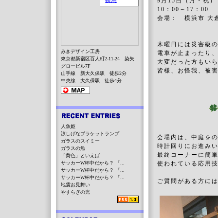
9月15日（月・祝
10：00～17：00
会場： 横浜市 大
木曜日には災害級
みきデザイン工房
電車が止まったり
東京都新宿区百人町2-11-24 染矢
大変だった方もい
グロービル7F
皆様、お怪我、被
山手線 新大久保駅 徒歩2分
中央線 大久保駅 徒歩4分
人魚姫
涼しげなブラケットランプ
会場内は、中庭を
ガラスのスイミー
時計回りにお進み
ガラスの魚
最終コーナーに簡
「黄色」といえば
サッカーW杯中だから？ 「...
使われている応用
サッカーW杯中だから？ 「...
サッカーW杯中だから？ 「...
ご質問がある方に
地震お見舞い
やすらぎの光