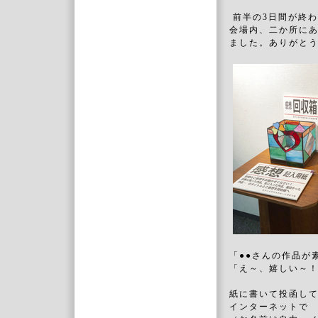
前半の3日間が終
会場内、二か所に
ました。ありがと
「●●さんの作品が
「え～、嬉しい～
紙に書いて投函し
インターネット