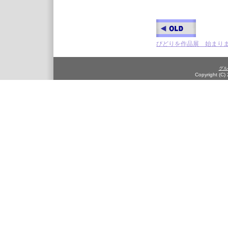
びどりを作品展 始まり
グル
Copyright (C)