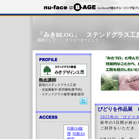
「みきBLOG」 ステンドグラス工
講師として･･･ クリエーターとして･･･
熱血講師
新宿のステンドグラス工房
・生徒募集中/見学随時(要予約)
・ステンドグラス修理/修復/販売
びどりを作品展 1
2025年の「びどり
前半の3日間が終わ
ご好評をいただき