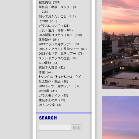
授業内容（299）
展覧会・出版・リンク・お...
（216）
知っておきたいこと（212）
その他（201）
ガラスについて（121）
工具・道具・部材（103）
2020新型コロナウイルス（100）
体験制作（94）
2019フランス見学ツアー（91）
2016イングランド見学ツアー（80）
2013イタリア 見学ツアー（78）
ステンドグラスの歴史（65）
LED電球（54）
東日本大震災（52）
修復（47）
ﾁｬﾝﾚﾝｼﾞ25（ﾁｰﾑﾏｲﾅｽ6%）（42）
注文制作・商品（38）
2010ドイツ 見学ツアー（37）
UV接着（34）
ガラスモザイク（33）
生徒さんの声（19）
00-リンク集（2）