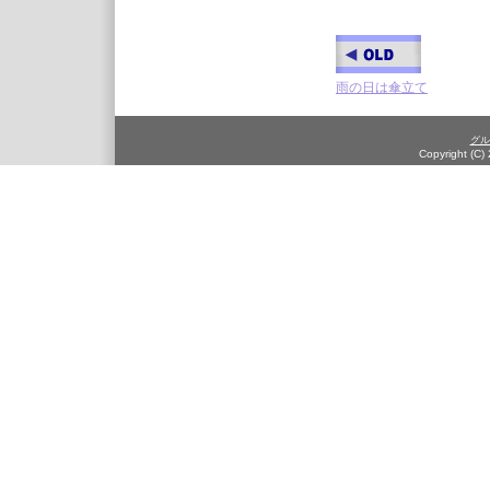
雨の日は傘立て
グル
Copyright (C)