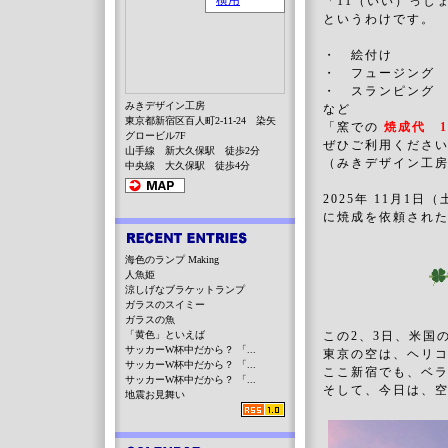
「11（いい）っし
というわけです。
・ 絵付け
・ フュージング
・ スランピン
みきデザイン工房
など
東京都新宿区百人町2-11-24 染矢
「窯での
焼成代 1
グロービル7F
ぜひご利用くださ
山手線 新大久保駅 徒歩2分
（みきデザイン工
中央線 大久保駅 徒歩4分
2025年
11月1日
に焼成を依頼され
海色のランプ Making
人魚姫
涼しげなブラケットランプ
ガラスのスイミー
ガラスの魚
「黄色」といえば
この2、3日、米国
サッカーW杯中だから？ 「...
東京の空は、ヘリ
サッカーW杯中だから？ 「...
ここ新宿でも、ベラ
サッカーW杯中だから？ 「...
そして、今日は、
地震お見舞い