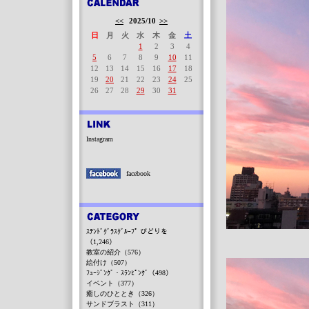
<<
2025/10
>>
日
月
火
水
木
金
土
1
2
3
4
5
6
7
8
9
10
11
12
13
14
15
16
17
18
19
20
21
22
23
24
25
26
27
28
29
30
31
Instagram
facebook
ｽﾃﾝﾄﾞｸﾞﾗｽｸﾞﾙｰﾌﾟ びどりを
（1,246）
教室の紹介（576）
絵付け（507）
ﾌｭｰｼﾞﾝｸﾞ・ｽﾗﾝﾋﾟﾝｸﾞ（498）
イベント（377）
癒しのひととき（326）
サンドブラスト（311）