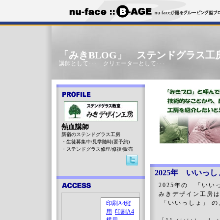
「みきBLOG」 ステンドグラス工
講師として･･･ クリエーターとして･･･
熱血講師
新宿のステンドグラス工房
・生徒募集中/見学随時(要予約)
・ステンドグラス修理/修復/販売
2025年 いいっ
2025年の 「い
みきデザイン工房は
「いいっしょ」 の