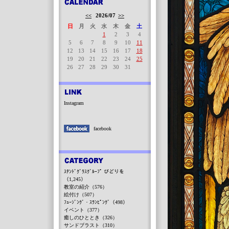
<<
2026/07
>>
日
月
火
水
木
金
土
1
2
3
4
5
6
7
8
9
10
11
12
13
14
15
16
17
18
19
20
21
22
23
24
25
26
27
28
29
30
31
Instagram
facebook
ｽﾃﾝﾄﾞｸﾞﾗｽｸﾞﾙｰﾌﾟ びどりを
（1,245）
教室の紹介（576）
絵付け（507）
ﾌｭｰｼﾞﾝｸﾞ・ｽﾗﾝﾋﾟﾝｸﾞ（498）
イベント（377）
癒しのひととき（326）
サンドブラスト（310）