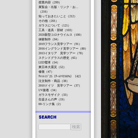
授業内容（299）
展覧会・出版・リンク・お...
（216）
知っておきたいこと（212）
その他（201）
ガラスについて（121）
工具・道具・部材（103）
2020新型コロナウイルス（100）
体験制作（94）
2019フランス見学ツアー（91）
2016イングランド見学ツアー（80）
2013イタリア 見学ツアー（78）
ステンドグラスの歴史（65）
LED電球（54）
東日本大震災（52）
修復（47）
ﾁｬﾝﾚﾝｼﾞ25（ﾁｰﾑﾏｲﾅｽ6%）（42）
注文制作・商品（38）
2010ドイツ 見学ツアー（37）
UV接着（34）
ガラスモザイク（33）
生徒さんの声（19）
00-リンク集（2）