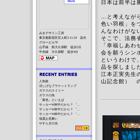
日本は前半は
…と考えなが
色い羽根」を
んなわけがな
みきデザイン工房
そこで、法務
東京都新宿区百人町2-11-24 染矢
グロービル7F
「幸福しあわ
山手線 新大久保駅 徒歩2分
会を願うシン
中央線 大久保駅 徒歩4分
というわけで
品を探しまし
江本正実先生
山記念館） 
人魚姫
涼しげなブラケットランプ
ガラスのスイミー
ガラスの魚
「黄色」といえば
サッカーW杯中だから？ 「...
サッカーW杯中だから？ 「...
サッカーW杯中だから？ 「...
地震お見舞い
やすらぎの光