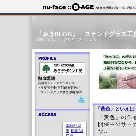
「みきBLOG」 ステンドグラス工
講師として･･･ クリエーターとして･･･
熱血講師
新宿のステンドグラス工房
・生徒募集中/見学随時(要予約)
・ステンドグラス修理/修復/販売
「黄色」といえば
「黄色」の作
開催中のサッ
な…