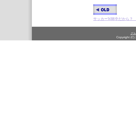
サッカーW杯中だから？ 
グル
Copyright (C)