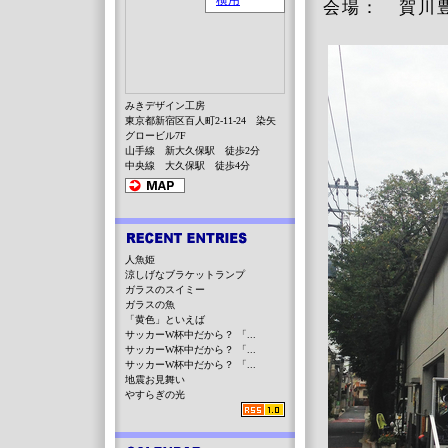
会場： 賀川
みきデザイン工房
東京都新宿区百人町2-11-24 染矢
グロービル7F
山手線 新大久保駅 徒歩2分
中央線 大久保駅 徒歩4分
人魚姫
涼しげなブラケットランプ
ガラスのスイミー
ガラスの魚
「黄色」といえば
サッカーW杯中だから？ 「...
サッカーW杯中だから？ 「...
サッカーW杯中だから？ 「...
地震お見舞い
やすらぎの光