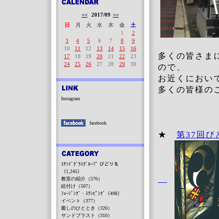
<<
2017/09
>>
日
月
火
水
木
金
土
1
2
3
4
5
6
7
8
9
10
11
12
13
14
15
16
多くの皆さま
17
18
19
20
21
22
23
24
25
26
27
28
29
30
ので、
お近くにおい
多くの皆様の
Instagram
facebook
★
第37回
ｽﾃﾝﾄﾞｸﾞﾗｽｸﾞﾙｰﾌﾟ びどりを
（1,245）
教室の紹介（576）
絵付け（507）
ﾌｭｰｼﾞﾝｸﾞ・ｽﾗﾝﾋﾟﾝｸﾞ（498）
イベント（377）
癒しのひととき（326）
サンドブラスト（310）