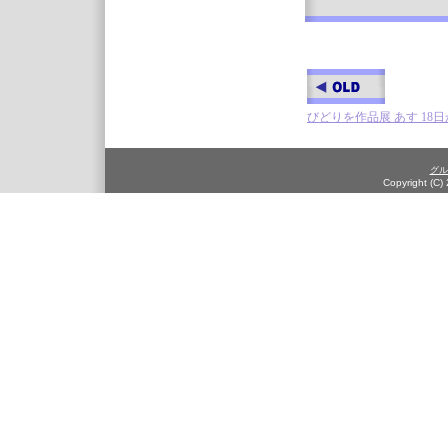
びどりを作品展 あす 18
グル
Copyright (C)