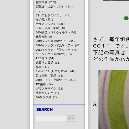
授業内容（299）
展覧会・出版・リンク・お...
（216）
知っておきたいこと（212）
その他（201）
ガラスについて（121）
工具・道具・部材（103）
2020新型コロナウイルス（100）
体験制作（94）
さて、毎年恒
2019フランス見学ツアー（91）
GO！” です
2016イングランド見学ツアー（80）
2013イタリア 見学ツアー（78）
下記の写真は
ステンドグラスの歴史（65）
どの作品かわ
LED電球（54）
東日本大震災（52）
修復（47）
ﾁｬﾝﾚﾝｼﾞ25（ﾁｰﾑﾏｲﾅｽ6%）（42）
注文制作・商品（38）
2010ドイツ 見学ツアー（37）
UV接着（34）
ガラスモザイク（33）
生徒さんの声（19）
00-リンク集（2）
A