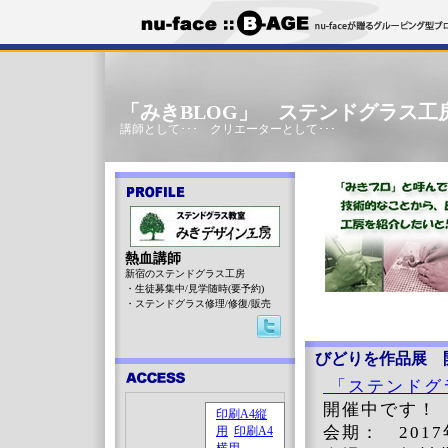
「みきBLOG」 ステンドグラス工
講師として･･･ クリエーターとして･･･
熱血講師
新宿のステンドグラス工房
・生徒募集中/見学随時(要予約)
・ステンドグラス修理/修復/販売
びどりを作品展 
「ステンドグ
開催中です！
会期： 2017