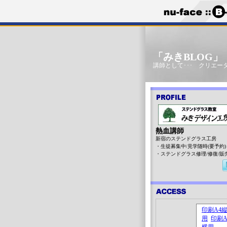
「みきBLOG
講師として･･･ クリエータ
熱血講師
新宿のステンドグラス工房
・生徒募集中/見学随時(要予約)
・ステンドグラス修理/修復/販