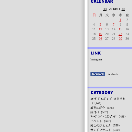
<<
2018/11
>>
日
月
火
水
木
金
1
2
4
5
6
7
8
9
11
12
13
14
15
16
18
19
20
21
22
23
25
26
27
28
29
30
Instagram
facebook
ｽﾃﾝﾄﾞｸﾞﾗｽｸﾞﾙｰﾌﾟ びどりを
（1,245）
教室の紹介（576）
絵付け（507）
ﾌｭｰｼﾞﾝｸﾞ・ｽﾗﾝﾋﾟﾝｸﾞ（498）
イベント（377）
癒しのひととき（326）
サンドブラスト（310）