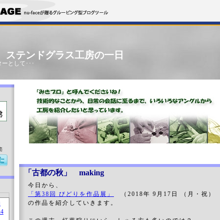
」 ステンドグラス工房の一日
ーとして･･･
売
「古都の秋」 making
今日から、
「第38回 びどりを作品展」
（2018年 9月17日 （月・祝）
の作品を紹介していきます。