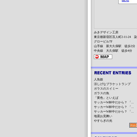
みきデザイン工房
東京都新宿区百人町2-11-24 
グロービル7F
山手線 新大久保駅 徒歩2分
中央線 大久保駅 徒歩4分
人魚姫
涼しげなブラケットランプ
ガラスのスイミー
ガラスの魚
「黄色」といえば
サッカーW杯中だから？ 「...
サッカーW杯中だから？ 「...
サッカーW杯中だから？ 「...
地震お見舞い
やすらぎの光