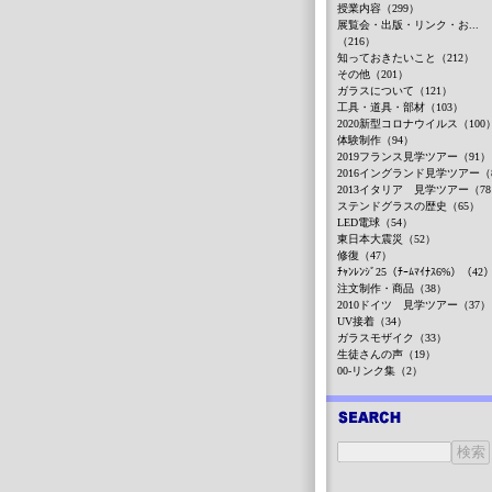
授業内容（299）
展覧会・出版・リンク・お...
（216）
知っておきたいこと（212）
その他（201）
ガラスについて（121）
工具・道具・部材（103）
2020新型コロナウイルス（100
体験制作（94）
2019フランス見学ツアー（91）
2016イングランド見学ツアー（
2013イタリア 見学ツアー（7
ステンドグラスの歴史（65）
LED電球（54）
東日本大震災（52）
修復（47）
ﾁｬﾝﾚﾝｼﾞ25（ﾁｰﾑﾏｲﾅｽ6%）（42
注文制作・商品（38）
2010ドイツ 見学ツアー（37）
UV接着（34）
ガラスモザイク（33）
生徒さんの声（19）
00-リンク集（2）