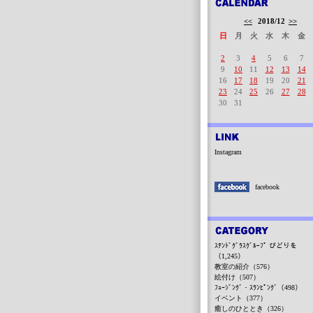
<<
2018/12
>>
日
月
火
水
木
金
2
3
4
5
6
7
9
10
11
12
13
14
16
17
18
19
20
21
23
24
25
26
27
28
30
31
Instagram
facebook
ｽﾃﾝﾄﾞｸﾞﾗｽｸﾞﾙｰﾌﾟ びどりを
（1,245）
教室の紹介（576）
絵付け（507）
ﾌｭｰｼﾞﾝｸﾞ・ｽﾗﾝﾋﾟﾝｸﾞ（498）
イベント（377）
癒しのひととき（326）