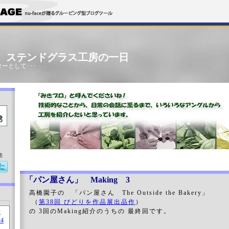
」 ステンドグラス工房の一日
ーとして･･･
売
「パン屋さん」 Making 3
高橋園子の 「パン屋さん The Outside the Bakery」
（
第38回 びどりを作品展出品作
）
の 3回のMaking紹介のうちの 最終回です。