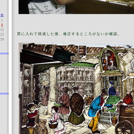
土
1
8
15
窯に入れて焼成した後、修正するところがないか確認。
22
29