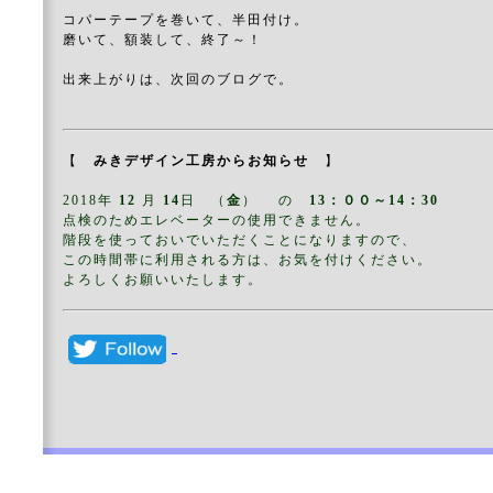
コパーテープを巻いて、半田付け。
磨いて、額装して、終了～！
出来上がりは、次回のブログで。
【
みきデザイン工房からお知らせ
】
2018年
12
月
14
日 （
金
） の
13：００～14：30
点検のためエレベーターの使用できません。
階段を使っておいでいただくことになりますので、
この時間帯に利用される方は、お気を付けください。
よろしくお願いいたします。