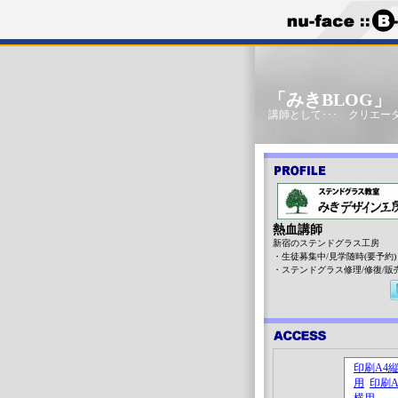
「みきBLOG
講師として･･･ クリエータ
熱血講師
新宿のステンドグラス工房
・生徒募集中/見学随時(要予約)
・ステンドグラス修理/修復/販