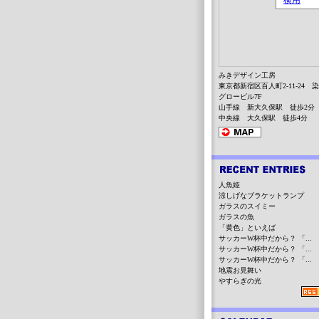
みきデザイン工房
東京都新宿区百人町2-11-24 
グロービル7F
山手線 新大久保駅 徒歩2分
中央線 大久保駅 徒歩4分
人魚姫
涼しげなブラケットランプ
ガラスのスイミー
ガラスの魚
「黄色」といえば
サッカーW杯中だから？ 「...
サッカーW杯中だから？ 「...
サッカーW杯中だから？ 「...
地震お見舞い
やすらぎの光