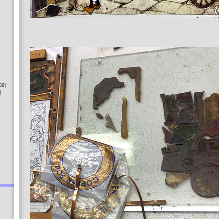
）
80）
8）
）