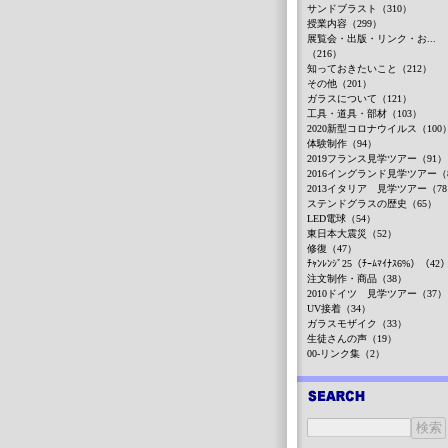
サンドブラスト（310）
授業内容（299）
展覧会・出版・リンク・お...
（216）
知っておきたいこと（212）
その他（201）
ガラスについて（121）
工具・道具・部材（103）
2020新型コロナウイルス（100
体験制作（94）
2019フランス見学ツアー（91）
2016イングランド見学ツアー（
2013イタリア 見学ツアー（7
ステンドグラスの歴史（65）
LED電球（54）
東日本大震災（52）
修復（47）
ﾁｬﾝﾚﾝｼﾞ25（ﾁｰﾑﾏｲﾅｽ6%）（42
注文制作・商品（38）
2010ドイツ 見学ツアー（37）
UV接着（34）
ガラスモザイク（33）
生徒さんの声（19）
00-リンク集（2）