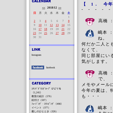
【 1． 今
<<
2018/12
>>
- - - - -
日
月
火
水
木
金
土
1
高橋 
2
3
4
5
6
7
8
9
10
11
12
13
14
15
16
17
18
19
20
21
22
嶋本 
23
24
25
26
27
28
29
30
31
ね。
何だか二人と
なくて、
同じ部屋にい
Instagram
気がします。
facebook
高橋 
で、
メモやメール
ｽﾃﾝﾄﾞｸﾞﾗｽｸﾞﾙｰﾌﾟ びどりを
今年の夏は、
（1,245）
も・・・
教室の紹介（576）
絵付け（507）
ﾌｭｰｼﾞﾝｸﾞ・ｽﾗﾝﾋﾟﾝｸﾞ（498）
嶋本 
イベント（377）
癒しのひととき（326）