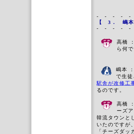
- - - - -
【
3．
嶋本
- - - - -
高橋 
ら何で
嶋本 
で生徒
駅舎が改修工
るのです。
高橋 
ーズア
韓流タウンと
いたのですが
「チーズダッ