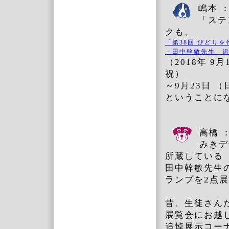
嶋本 
「ステ
クも、
「第38回 びどり
－田中幹敏先生 
（2018年 9月
祝）
～9月23日 
ということに
高橋 
みきデ
所蔵している
田中幹敏先生
ランプを2点
昔、生徒さん
展覧会にお越
追悼展示コー