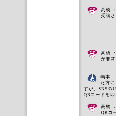
高橋 
受講さ
高橋 
が非常
嶋本 
た方に
すが、SNSの
QRコードを
高橋 
QRコ