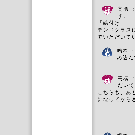
高橋 
す。
「絵付け」 
テンドグラス
でいただいて
嶋本 
め込ん
高橋 
だいて
こちらも、あ
になってから