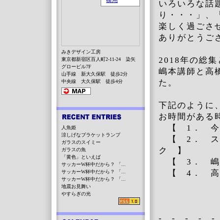
いろいろな話
り・・・」、
楽しく過ごさ
ありがとうご
みきデザイン工房
2018年の総
東京都新宿区百人町2-11-24 染矢
グロービル7F
嶋本講師と高
山手線 新大久保駅 徒歩2分
た
中央線 大久保駅 徒歩4分
下記のように
お時間がある
【 1． 今
人魚姫
涼しげなブラケットランプ
【 2． ス
ガラスのスイミー
ク 】
ガラスの魚
「黄色」といえば
【 3． 嶋
サッカーW杯中だから？ 「...
【 4． 高
サッカーW杯中だから？ 「...
サッカーW杯中だから？ 「...
地震お見舞い
やすらぎの光
- - - - -