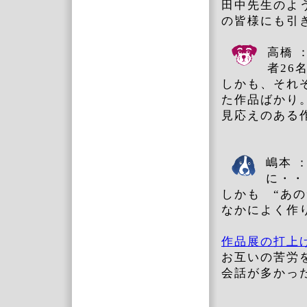
田中先生のよ
の皆様にも引
高橋 
者26
しかも、それ
た作品ばかり
見応えのあ
嶋本 
に・・
しかも “あの
なかによく作
作品展の打上
お互いの苦労
会話が多か