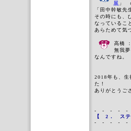
展
」 
「田中幹敏先
その時にも、
なっているこ
あらためて気
高橋 
無我夢
なんですね。
2018年も
た！
ありがとうご
- - - - -
【
2． ステ
- - - - -