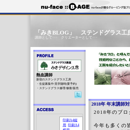
「みきBLOG」 ステンドグラス工
講師として･･･ クリエーターとして･･･
熱血講師
新宿のステンドグラス工房
・生徒募集中/見学随時(要予約)
・ステンドグラス修理/修復/販売
2018年 年末講師
2018年のブ
今年も多くの