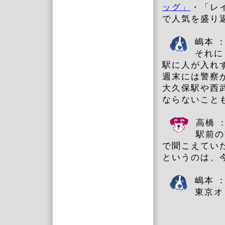
ッグ」
・「レ
で人気を盛り
嶋本 
それに
駅に人が入れ
週末には警察
大久保駅や西
ならないこと
高橋 
駅前の
で聞こえてい
というのは
嶋本 
東京オ