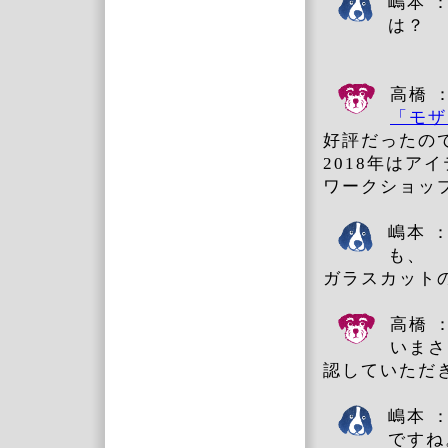
嶋本 
は？
高橋 
「モザ
好評だったの
2018年はア
ワークショッ
嶋本 
も、
ガラスカット
高橋 
いまさ
認していただ
嶋本 
ですね