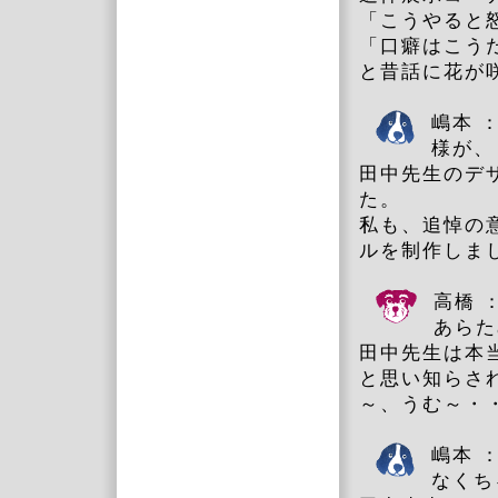
「こうやると
「口癖はこう
と昔話に花が
嶋本 
様が、
田中先生のデ
た。
私も、追悼の
ルを制作しま
高橋 
あらた
田中先生は本
と思い知らさ
～、うむ～・
嶋本 
なくち