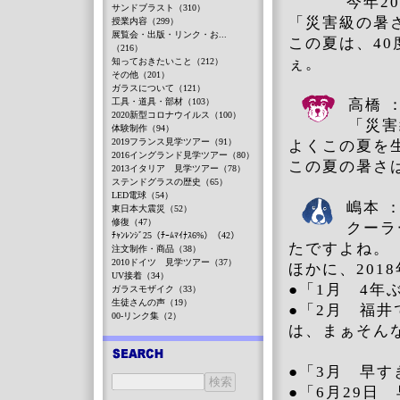
今年2
サンドブラスト（310）
「災害級の暑
授業内容（299）
展覧会・出版・リンク・お...
この夏は、4
（216）
ぇ。
知っておきたいこと（212）
その他（201）
ガラスについて（121）
工具・道具・部材（103）
高橋 
2020新型コロナウイルス（100）
「災害
体験制作（94）
2019フランス見学ツアー（91）
よくこの夏を
2016イングランド見学ツアー（80）
この夏の暑さ
2013イタリア 見学ツアー（78）
ステンドグラスの歴史（65）
LED電球（54）
嶋本 
東日本大震災（52）
修復（47）
クーラ
ﾁｬﾝﾚﾝｼﾞ25（ﾁｰﾑﾏｲﾅｽ6%）（42）
たですよね。
注文制作・商品（38）
2010ドイツ 見学ツアー（37）
ほかに、201
UV接着（34）
●「1月 4年
ガラスモザイク（33）
生徒さんの声（19）
●「2月 福井
00-リンク集（2）
は、まぁそん
●「3月 早
●「6月29日