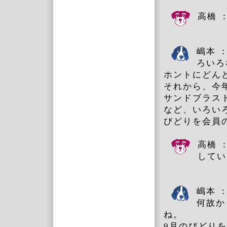
高橋 
嶋本 
ろいろ
ホントにどん
それから、今
サンドブラス
など、いろい
びどりを会員
高橋 
してい
嶋本 
何故か
ね。
9月のびどり