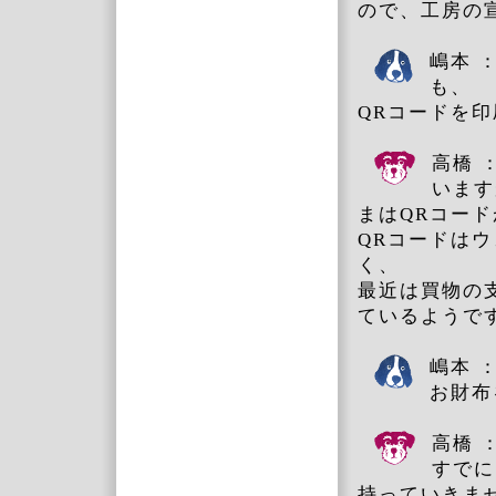
ので、工房の
嶋本 
も、
QRコードを
高橋 
います
まはQRコー
QRコードはウ
く、
最近は買物の
ているようで
嶋本 
お財布
高橋 
すでに
持っていきま