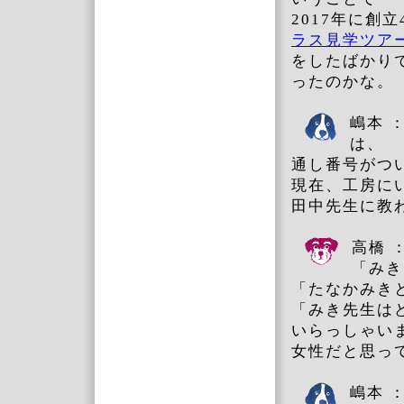
2017年に創
ラス見学ツ
をしたばかり
ったのかな。
嶋本 
は、
通し番号がつ
現在、工房に
田中先生に教
高橋 
「みき
「たなかみきと
「みき先生は
いらっしゃい
女性だと思っ
嶋本 