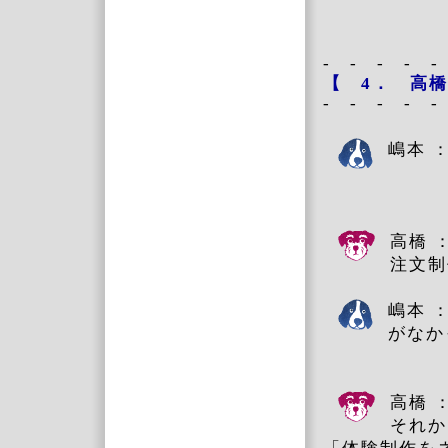
- - - - -
【
4．
高橋
- - - - -
嶋本 
高橋 
注文
嶋本 
が
高橋 
それか