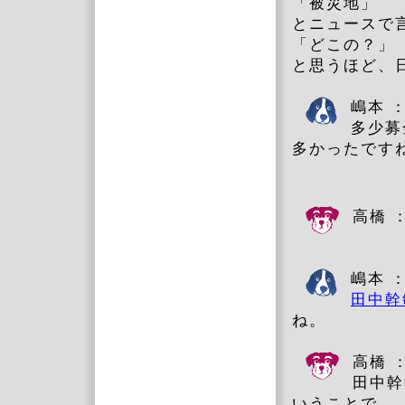
「被災地」
とニュースで
「どこの？」
と思うほど、
嶋本 
多少募
多か
高橋 
嶋本 
田中幹
ね。
高橋 
田中幹
いうことで