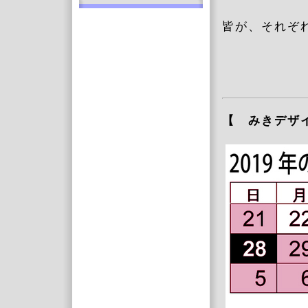
皆が、それぞ
【 みきデ