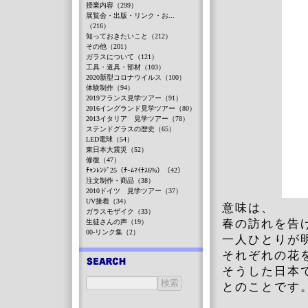
授業内容（299）
展覧会・出版・リンク・お...
（216）
知っておきたいこと（212）
その他（201）
ガラスについて（121）
工具・道具・部材（103）
2020新型コロナウイルス（100）
体験制作（94）
2019フランス見学ツアー（91）
2016イングランド見学ツアー（80）
2013イタリア 見学ツアー（78）
ステンドグラスの歴史（65）
LED電球（54）
東日本大震災（52）
修復（47）
ﾁｬﾝﾚﾝｼﾞ25（ﾁｰﾑﾏｲﾅｽ6%）（42）
注文制作・商品（38）
2010ドイツ 見学ツアー（37）
UV接着（34）
意味は、
ガラスモザイク（33）
春の訪れを告
生徒さんの声（19）
00-リンク集（2）
一人ひとりが
それぞれの花
そうした日本
とのことです