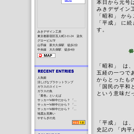
本日から元号は
みきデザイン
「昭和」 か
「平成」 に
す。
みきデザイン工房
東京都新宿区百人町2-11-24 染矢
グロービル7F
山手線 新大久保駅 徒歩2分
中央線 大久保駅 徒歩4分
「昭和」 は
五経の一つで
人魚姫
からとったも
涼しげなブラケットランプ
「国民の平和
ガラスのスイミー
ガラスの魚
という意味だ
「黄色」といえば
サッカーW杯中だから？ 「...
サッカーW杯中だから？ 「...
サッカーW杯中だから？ 「...
地震お見舞い
やすらぎの光
「平成」 は
史記の 「内