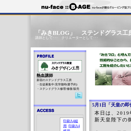
「みきBLOG」 ステンドグラス工
講師として･･･ クリエーターとして･･･
熱血講師
新宿のステンドグラス工房
・生徒募集中/見学随時(要予約)
・ステンドグラス修理/修復/販売
5月1日「天皇の即
本日は、201
新天皇陛下の