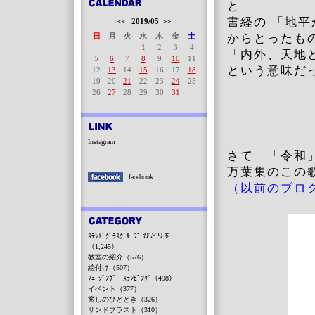
と
書経の 「地
<<
2019/05
>>
日
月
火
水
木
金
土
からとったも
1
2
3
4
「内外、天地
5
6
7
8
9
10
11
という意味だ
12
13
14
15
16
17
18
19
20
21
22
23
24
25
26
27
28
29
30
31
Instagram
さて 「令和」
万葉集のこの
facebook
（以前のブロ
ｽﾃﾝﾄﾞｸﾞﾗｽｸﾞﾙｰﾌﾟ びどりを
（1,245）
教室の紹介（576）
絵付け（507）
ﾌｭｰｼﾞﾝｸﾞ・ｽﾗﾝﾋﾟﾝｸﾞ（498）
イベント（377）
癒しのひととき（326）
サンドブラスト（310）