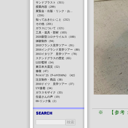
サンドブラスト（311）
授業内容（299）
展覧会・出版・リンク・お...
（216）
知っておきたいこと（212）
その他（201）
ガラスについて（121）
工具・道具・部材（103）
2020新型コロナウイルス（100）
体験制作（94）
2019フランス見学ツアー（91）
2016イングランド見学ツアー（80）
2013イタリア 見学ツアー（78）
ステンドグラスの歴史（65）
LED電球（54）
東日本大震災（52）
修復（47）
ﾁｬﾝﾚﾝｼﾞ25（ﾁｰﾑﾏｲﾅｽ6%）（42）
注文制作・商品（38）
2010ドイツ 見学ツアー（37）
UV接着（34）
ガラスモザイク（33）
生徒さんの声（19）
00-リンク集（2）
※ 【参考