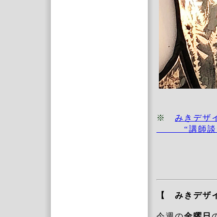
※
みきデザ
“講師談”
【 みきデ
今週の
金曜日