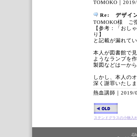
TOMOKO｜
2019/
Re: デザイ
TOMOKO様 
【参考：「おし
り】
と記載が漏れて
本人が図書館で
ようなランプを
製図などは一か
しかし、本人の
深く謝罪いたし
熱血講師｜
2019/
ステンドグラスの小物入
グル