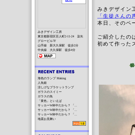
みきデザイン
「生徒さんの
本日、そのペ
みきデザイン工房
ご紹介したのは
東京都新宿区百人町2-11-24 染矢
グロービル7F
初めて作った
山手線 新大久保駅 徒歩2分
中央線 大久保駅 徒歩4分
海色のランプ Making
人魚姫
涼しげなブラケットランプ
ガラスのスイミー
ガラスの魚
「黄色」といえば
サッカーW杯中だから？ 「...
サッカーW杯中だから？ 「...
サッカーW杯中だから？ 「...
地震お見舞い