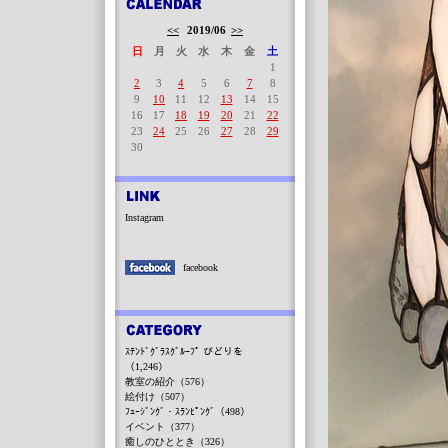
<<
2019/06
>>
日
月
火
水
木
金
土
1
2
3
4
5
6
7
8
9
10
11
12
13
14
15
16
17
18
19
20
21
22
23
24
25
26
27
28
29
30
Instagram
facebook
ｽﾃﾝﾄﾞｸﾞﾗｽｸﾞﾙｰﾌﾟ びどりを
（1,246）
教室の紹介（576）
絵付け（507）
ﾌｭｰｼﾞﾝｸﾞ・ｽﾗﾝﾋﾟﾝｸﾞ（498）
イベント（377）
癒しのひととき（326）