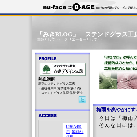
「みきBLOG」 ステンドグラス工
講師として･･･ クリエーターとして･･･
熱血講師
新宿のステンドグラス工房
・生徒募集中/見学随時(要予約)
・ステンドグラス修理/修復/販売
梅雨を爽やかにす
今日は「梅雨
そんな日には