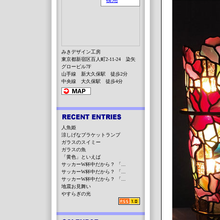
みきデザイン工房
東京都新宿区百人町2-11-24 染矢
グロービル7F
山手線 新大久保駅 徒歩2分
中央線 大久保駅 徒歩4分
人魚姫
涼しげなブラケットランプ
ガラスのスイミー
ガラスの魚
「黄色」といえば
サッカーW杯中だから？ 「...
サッカーW杯中だから？ 「...
サッカーW杯中だから？ 「...
地震お見舞い
やすらぎの光