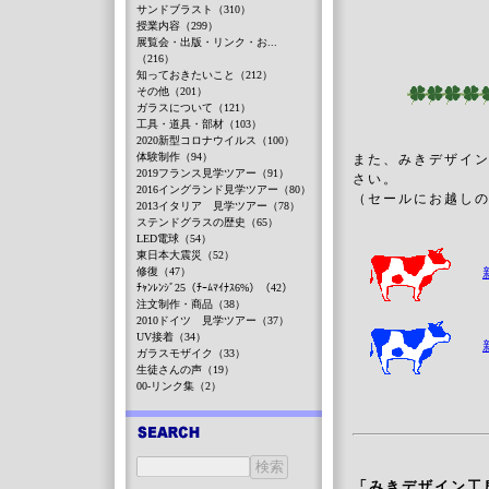
サンドブラスト（310）
授業内容（299）
展覧会・出版・リンク・お...
（216）
知っておきたいこと（212）
その他（201）
ガラスについて（121）
工具・道具・部材（103）
2020新型コロナウイルス（100）
体験制作（94）
また、みきデザイン
2019フランス見学ツアー（91）
さい。
2016イングランド見学ツアー（80）
（セールにお越し
2013イタリア 見学ツアー（78）
ステンドグラスの歴史（65）
LED電球（54）
東日本大震災（52）
修復（47）
ﾁｬﾝﾚﾝｼﾞ25（ﾁｰﾑﾏｲﾅｽ6%）（42）
注文制作・商品（38）
2010ドイツ 見学ツアー（37）
UV接着（34）
ガラスモザイク（33）
生徒さんの声（19）
00-リンク集（2）
「みきデザイン工