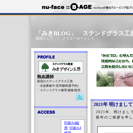
「みきBLOG」 ステンドグラス工
講師として･･･ クリエーターとして･･･
熱血講師
新宿のステンドグラス工房
・生徒募集中/見学随時(要予約)
・ステンドグラス修理/修復/販売
2021年 明けま
2021年、明けま
新年のご挨拶を申