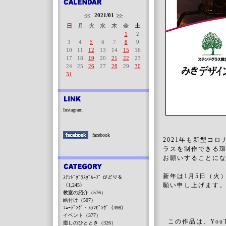
<<
2021/01
>>
日
月
火
水
木
金
土
1
2
3
4
5
6
7
8
9
10
11
12
13
14
15
16
17
18
19
20
21
22
23
24
25
26
27
28
29
30
31
Instagram
facebook
2021年も新型コ
ラスを制作できる
お願いすることに
新年は1月5日（火
ｽﾃﾝﾄﾞｸﾞﾗｽｸﾞﾙｰﾌﾟ びどりを
願い申し上げます
（1,245）
教室の紹介（576）
絵付け（507）
ﾌｭｰｼﾞﾝｸﾞ・ｽﾗﾝﾋﾟﾝｸﾞ（498）
イベント（377）
この作品は、You
癒しのひととき（326）