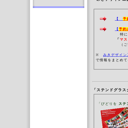
【
予
【
予約
特に
「
マ
（
※
みきデザイン
で情報をまとめて
「ステンドグラス
「びどりを
ステ