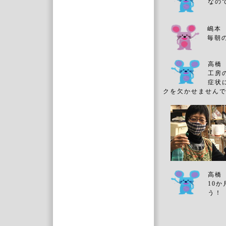
なの
嶋本
毎朝
高橋
工房
症状
クを欠かせません
高橋
10
う！