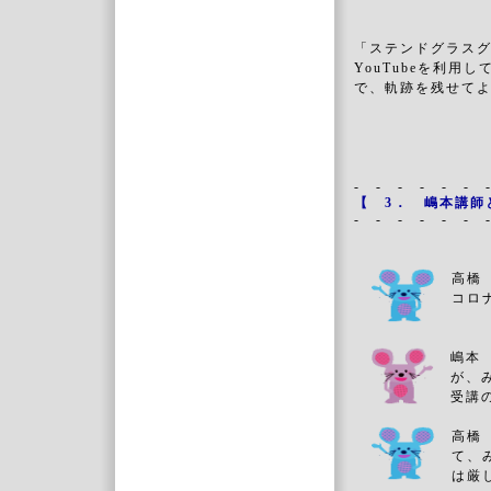
「ステンドグラスグ
YouTubeを利用し
で、軌跡を残せて
- - - - - - 
【
3．
嶋本講師
- - - - - - 
高橋
コロ
嶋本
が、
受講
高橋
て、
は厳