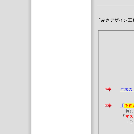
「みきデザイン工
年末
【
予約
特に
「
マ
（