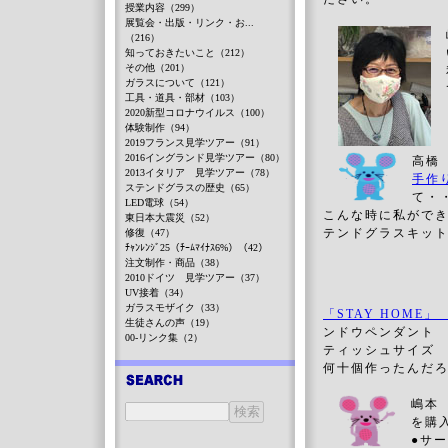
授業内容（299）
展覧会・出版・リンク・お...
（216）
知っておきたいこと（212）
その他（201）
ガラスについて（121）
工具・道具・部材（103）
2020新型コロナウイルス（100）
体験制作（94）
2019フランス見学ツアー（91）
2016イングランド見学ツアー（80）
高橋
2013イタリア 見学ツアー（78）
手作
ステンドグラスの歴史（65）
て・
LED電球（54）
こんな時に私がで
東日本大震災（52）
テンドグラスキッ
修復（47）
ﾁｬﾝﾚﾝｼﾞ25（ﾁｰﾑﾏｲﾅｽ6%）（42）
注文制作・商品（38）
2010ドイツ 見学ツアー（37）
UV接着（34）
ガラスモザイク（33）
「STAY HOME
生徒さんの声（19）
ンドウペンダント 
00-リンク集（2）
ティッシュサイズ 
何十個作ったんだ
嶋本
を購
●サ