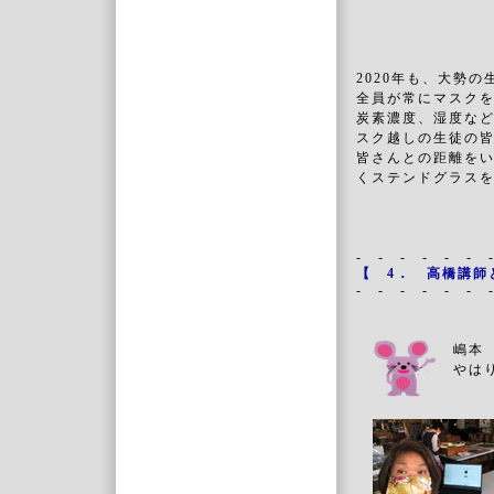
2020年も、大勢
全員が常にマスク
炭素濃度、湿度な
スク越しの生徒の
皆さんとの距離を
くステンドグラス
- - - - - - 
【
4．
高橋講師
- - - - - - 
嶋本
やは