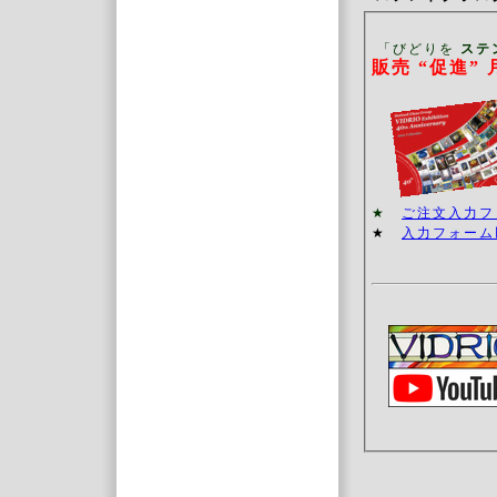
「びどりを
ステ
販売 “促進
”
★
ご注文入力
★
入力フォーム