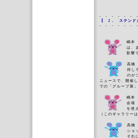
- - - - - - 
【
2． ステンド
- - - - - - 
嶋本
は、
影響
高橋
何し
のが
ニュースで、開催
での「グループ展
嶋本
会
を使
（このギャラリーは
高橋
ショ
それ