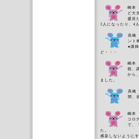
嶋本
ど大
盛況
3人になったり、4
高橋
ント
●講
ど・・・
嶋本
朝、
から
ました。
高橋
間、
嶋本
コロ
で、
た。
感染しないように