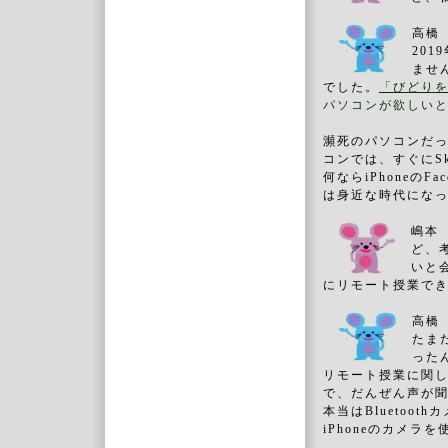
高橋
201
ませ
でした。
「びどり
パソコンが欲しい
瀕死のパソコンだ
コンでは、すぐにS
何ならiPhoneの
は身近な時代にな
嶋本
ど、
いと
にリモート授業で
高橋
たま
った
リモート授業に関し
で、だんぜん声が
本当はBluetoo
iPhoneの