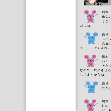
嶋本
来な
うと
だよね。
高橋
ステ
見直
ゃ！」 ですよね
嶋本
い！
そう
なので、成功させ
してますからね。
高橋
だか
嶋本
世の
ど、