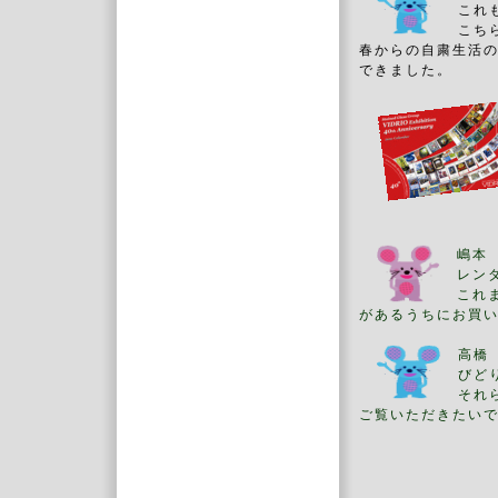
これ
こち
春からの自粛生活
できました。
嶋本
レン
これ
があるうちにお買
高橋
びど
それ
ご覧いただきたい