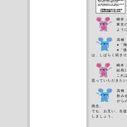
嶋本
東京
よう
高橋
●「
●「
は、しばらく続き
嶋本
結局
これ
思っていただきた
高橋
飲み
がら
残念。
でも、お互い、生
しましょう。