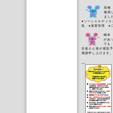
高橋
徹底
まし
●ソーシャルディス
気 ●湿度管理 ●
嶋本
があ
でも
生徒さん達が感染
感謝申し上げます