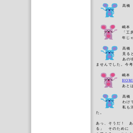
高橋
嶋本
「工
年
高橋
見る
あの
ませんでした。今
嶋本
HO
あ
高橋
わけ
私も
た。
あっ、そうだ！ 
る」 そのために