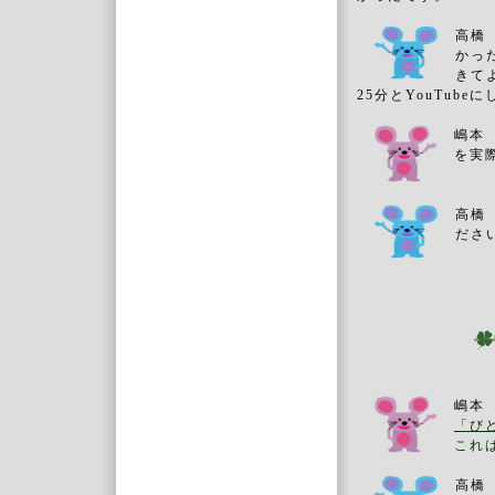
高橋
かっ
きて
25分とYouTu
嶋本 
を実
高橋
ださ
嶋本
「び
これ
高橋