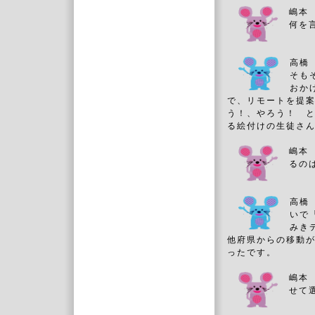
嶋本
何を
高橋
そも
おか
で、リモートを提
う！、やろう！ 
る絵付けの生徒さ
嶋本
るの
高橋
いで
みき
他府県からの移動
ったです。
嶋本
せて