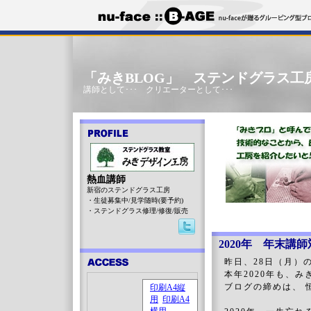
「みきBLOG」 ステンドグラス工
講師として･･･ クリエーターとして･･･
熱血講師
新宿のステンドグラス工房
・生徒募集中/見学随時(要予約)
・ステンドグラス修理/修復/販売
2020年 年末講
昨日、28日（月）
本年2020年も、
ブログの締めは、 