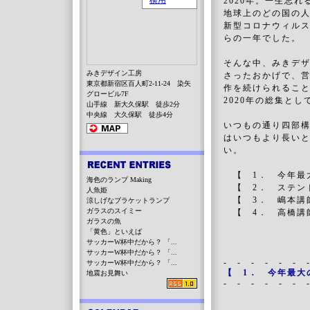
2020年。一生忘れ
地球上のどの国の人
新型コロナウィル
らの一年でした。
そんな中、みきデ
みきデザイン工房
さったおかげで、
東京都新宿区百人町2-11-24 染矢
作を続けられるこ
グロービル7F
2020年の総集と
山手線 新大久保駅 徒歩2分
中央線 大久保駅 徒歩4分
いつもの通り四部
はいつもより長い
い。
【 1． 今年最
海色のランプ Making
【 2． ステン
人魚姫
【 3． 嶋本講
涼しげなブラケットランプ
ガラスのスイミー
【 4． 高橋講
ガラスの魚
「黄色」といえば
サッカーW杯中だから？ 「...
サッカーW杯中だから？ 「...
- - - - - - 
サッカーW杯中だから？ 「...
【 1． 今年最大
地震お見舞い
- - - - - - 