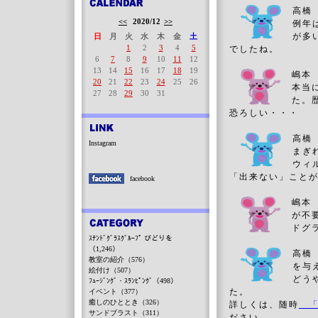
高橋
<<
2020/12
>>
例年
が多
日
月
火
水
木
金
土
1
2
3
4
5
でしたね。
6
7
8
9
10
11
12
13
14
15
16
17
18
19
嶋本
20
21
22
23
24
25
26
本当
27
28
29
30
31
た。
恐ろしい・・・
高橋
Instagram
まぎ
ウィ
「出来ない」こと
facebook
嶋本
が不
ドグ
ｽﾃﾝﾄﾞｸﾞﾗｽｸﾞﾙｰﾌﾟ びどりを
（1,246）
高橋
教室の紹介（576）
を与
絵付け（507）
どう
ﾌｭｰｼﾞﾝｸﾞ・ｽﾗﾝﾋﾟﾝｸﾞ（498）
た。
イベント（377）
癒しのひととき（326）
詳しくは、随時
「
サンドブラスト（311）
ださい。