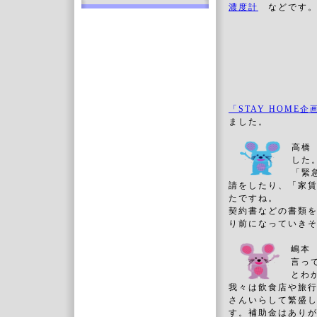
濃度計
などです
「STAY HOME
ました。
高橋
した
「緊
請をしたり、「家
たですね。
契約書などの書類を
り前になっていき
嶋本
言っ
とわ
我々は飲食店や旅
さんいらして繁盛
す。補助金はあり