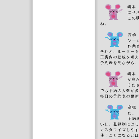
嶋本
にせ
この
ね。
高橋
ソー
作業
それと、ルーター
工房内の動線を考
予約表を見ながら
嶋本
が多
くだ
でも予約の人数が
毎日の予約表の更
高橋
た。
予約
いし、登録制にはし
カスタマイズしや
使うことになると