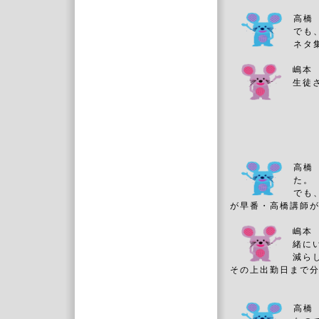
高橋
でも
ネタ
嶋本
生徒
高橋
た。
でも
が早番・高橋講師
嶋本
緒に
減ら
その上出勤日ま
高橋