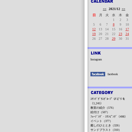
<<
2021/12
>>
日
月
火
水
木
金
1
2
3
5
6
7
8
9
10
12
13
14
15
16
17
19
20
21
22
23
24
26
27
28
29
30
31
Instagram
facebook
ｽﾃﾝﾄﾞｸﾞﾗｽｸﾞﾙｰﾌﾟ びどりを
（1,245）
教室の紹介（576）
絵付け（507）
ﾌｭｰｼﾞﾝｸﾞ・ｽﾗﾝﾋﾟﾝｸﾞ（498）
イベント（377）
癒しのひととき（326）
サンドブラスト（310）