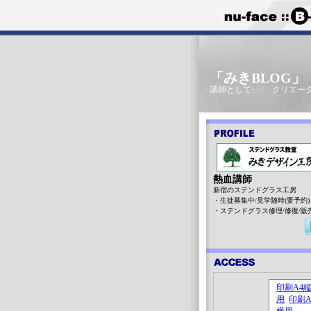
「みきBLOG
講師として･･･ クリエータ
熱血講師
新宿のステンドグラス工房
・生徒募集中/見学随時(要予約)
・ステンドグラス修理/修復/販