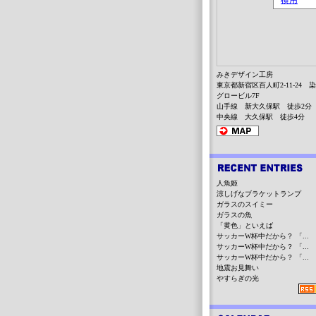
みきデザイン工房
東京都新宿区百人町2-11-24 
グロービル7F
山手線 新大久保駅 徒歩2分
中央線 大久保駅 徒歩4分
人魚姫
涼しげなブラケットランプ
ガラスのスイミー
ガラスの魚
「黄色」といえば
サッカーW杯中だから？ 「...
サッカーW杯中だから？ 「...
サッカーW杯中だから？ 「...
地震お見舞い
やすらぎの光