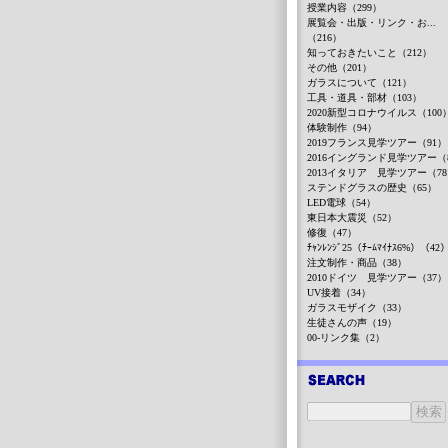
授業内容（299）
展覧会・出版・リンク・お...
（216）
知っておきたいこと（212）
その他（201）
ガラスについて（121）
工具・道具・部材（103）
2020新型コロナウイルス（100
体験制作（94）
2019フランス見学ツアー（91）
2016イングランド見学ツアー（
2013イタリア 見学ツアー（7
ステンドグラスの歴史（65）
LED電球（54）
東日本大震災（52）
修復（47）
ﾁｬﾝﾚﾝｼﾞ25（ﾁｰﾑﾏｲﾅｽ6%）（42
注文制作・商品（38）
2010ドイツ 見学ツアー（37）
UV接着（34）
ガラスモザイク（33）
生徒さんの声（19）
00-リンク集（2）