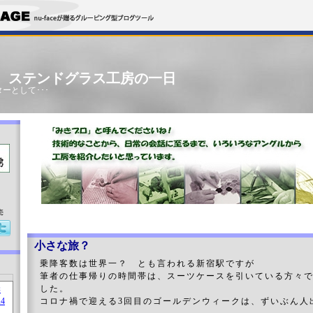
」 ステンドグラス工房の一日
ーとして･･･
売
小さな旅？
乗降客数は世界一？ とも言われる新宿駅ですが
筆者の仕事帰りの時間帯は、スーツケースを引いている方々
した。
コロナ禍で迎える3回目のゴールデンウィークは、ずいぶん人