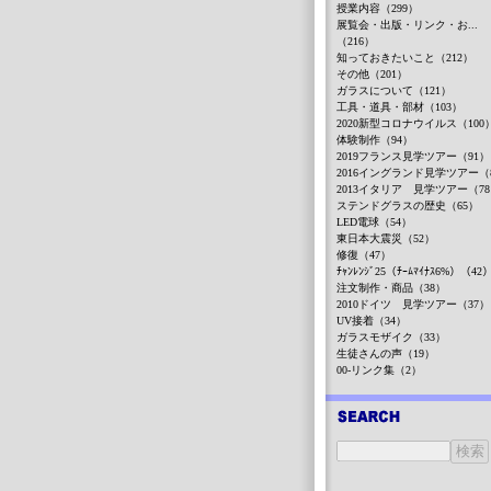
授業内容（299）
展覧会・出版・リンク・お...
（216）
知っておきたいこと（212）
その他（201）
ガラスについて（121）
工具・道具・部材（103）
2020新型コロナウイルス（100
体験制作（94）
2019フランス見学ツアー（91）
2016イングランド見学ツアー（
2013イタリア 見学ツアー（7
ステンドグラスの歴史（65）
LED電球（54）
東日本大震災（52）
修復（47）
ﾁｬﾝﾚﾝｼﾞ25（ﾁｰﾑﾏｲﾅｽ6%）（42
注文制作・商品（38）
2010ドイツ 見学ツアー（37）
UV接着（34）
ガラスモザイク（33）
生徒さんの声（19）
00-リンク集（2）