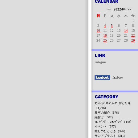
<<
2022/04
>>
日
月
火
水
木
金
1
3
4
5
6
7
8
10
11
12
13
14
15
17
18
19
20
21
22
24
25
26
27
28
29
Instagram
facebook
ｽﾃﾝﾄﾞｸﾞﾗｽｸﾞﾙｰﾌﾟ びどりを
（1,246）
教室の紹介（576）
絵付け（507）
ﾌｭｰｼﾞﾝｸﾞ・ｽﾗﾝﾋﾟﾝｸﾞ（498）
イベント（377）
癒しのひととき（326）
サンドブラスト（311）