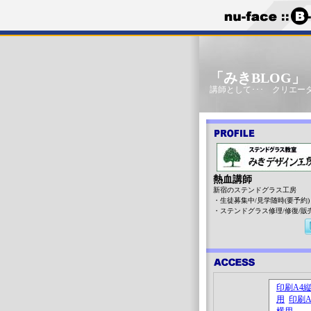
「みきBLOG
講師として･･･ クリエータ
熱血講師
新宿のステンドグラス工房
・生徒募集中/見学随時(要予約)
・ステンドグラス修理/修復/販