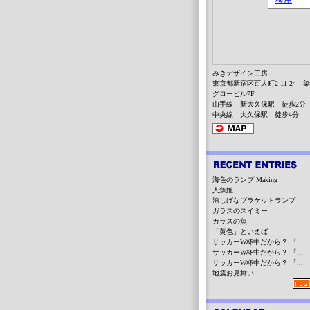
みきデザイン工房
東京都新宿区百人町2-11-24 
グロービル7F
山手線 新大久保駅 徒歩2分
中央線 大久保駅 徒歩4分
海色のランプ Making
人魚姫
涼しげなブラケットランプ
ガラスのスイミー
ガラスの魚
「黄色」といえば
サッカーW杯中だから？ 「...
サッカーW杯中だから？ 「...
サッカーW杯中だから？ 「...
地震お見舞い