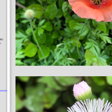
）
80）
8）
）