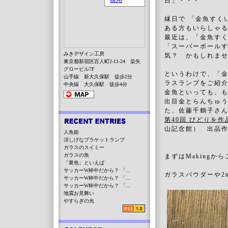
日」・・・
縁日で 「金魚すく
ある方もいらしゃ
最近は、「金魚す
「スーパーボールす
みきデザイン工房
気？ かもしれま
東京都新宿区百人町2-11-24 染矢
グロービル7F
というわけで、「
山手線 新大久保駅 徒歩2分
ラスランプをご紹
中央線 大久保駅 徒歩4分
金魚といっても、
出目金とらんちゅ
た、佐藤千鶴子さ
第40回 びどりを作
山記念館） 出品
人魚姫
涼しげなブラケットランプ
ガラスのスイミー
ガラスの魚
まずはMakingか
「黄色」といえば
サッカーW杯中だから？ 「...
ガラスパウダーや2
サッカーW杯中だから？ 「...
サッカーW杯中だから？ 「...
地震お見舞い
やすらぎの光