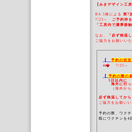
【みきデザイン工
BA.5株による
第7
7/25～
ご予約枠を
「工房内で濃厚接
なお、
「必ず検温
ご協力をお願いい
【
予約の状況
7/25
【
予約の際の
5日以内に
海外に行ってい
（海外から
必ず検温してか
ご協力をお願いい
予約の際、ワクチ
既にワクチンを4