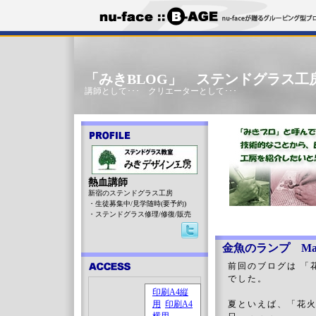
「みきBLOG」 ステンドグラス工
講師として･･･ クリエーターとして･･･
熱血講師
新宿のステンドグラス工房
・生徒募集中/見学随時(要予約)
・ステンドグラス修理/修復/販売
金魚のランプ Mak
前回のブログは 「
でした。
夏といえば、「花