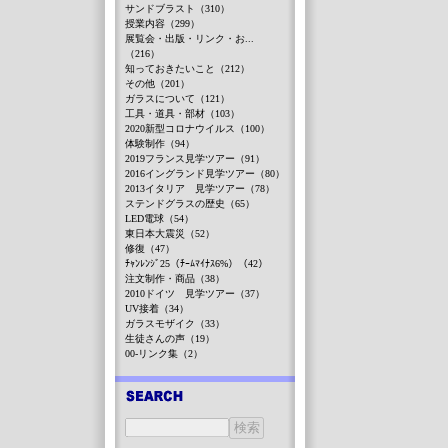
サンドブラスト（310）
授業内容（299）
展覧会・出版・リンク・お...
（216）
知っておきたいこと（212）
その他（201）
ガラスについて（121）
工具・道具・部材（103）
2020新型コロナウイルス（100）
体験制作（94）
2019フランス見学ツアー（91）
2016イングランド見学ツアー（80）
2013イタリア 見学ツアー（78）
ステンドグラスの歴史（65）
LED電球（54）
東日本大震災（52）
修復（47）
ﾁｬﾝﾚﾝｼﾞ25（ﾁｰﾑﾏｲﾅｽ6%）（42）
注文制作・商品（38）
2010ドイツ 見学ツアー（37）
UV接着（34）
ガラスモザイク（33）
生徒さんの声（19）
00-リンク集（2）