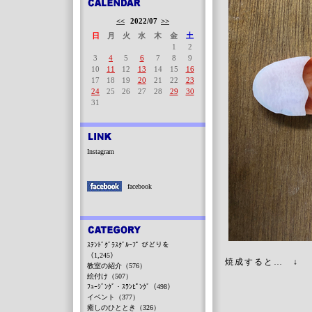
<<
2022/07
>>
日
月
火
水
木
金
土
1
2
3
4
5
6
7
8
9
10
11
12
13
14
15
16
17
18
19
20
21
22
23
24
25
26
27
28
29
30
31
Instagram
facebook
ｽﾃﾝﾄﾞｸﾞﾗｽｸﾞﾙｰﾌﾟ びどりを
（1,245）
焼成すると… ↓
教室の紹介（576）
絵付け（507）
ﾌｭｰｼﾞﾝｸﾞ・ｽﾗﾝﾋﾟﾝｸﾞ（498）
イベント（377）
癒しのひととき（326）