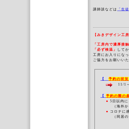
講師談などは
「生
【みきデザイン工
「工房内で濃厚接
「必ず検温」
してか
工房にお入りにな
ご協力をお願いい
【
予約の状況
11/1
【
予約の際の
●
5日以内に
（海外か
●
コロナに
（同居の方