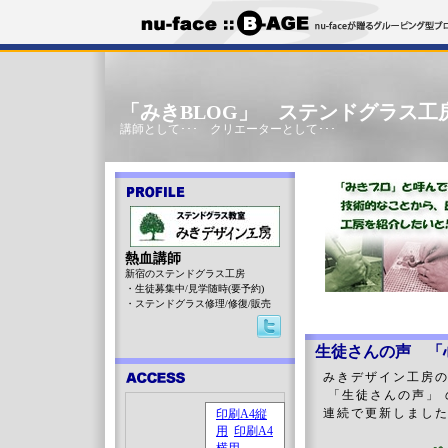
「みきBLOG」 ステンドグラス工
講師として･･･ クリエーターとして･･･
熱血講師
新宿のステンドグラス工房
・生徒募集中/見学随時(要予約)
・ステンドグラス修理/修復/販売
生徒さんの声 
みきデザイン工房
「生徒さんの声」 
連続で更新しまし