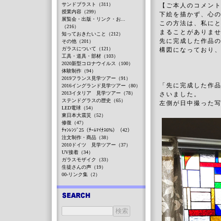
サンドブラスト（311）
【ご本人のコメン
授業内容（299）
下絵を描かず、心
展覧会・出版・リンク・お...
この方法は、私に
（216）
まることがありま
知っておきたいこと（212）
先に完成した作品
その他（201）
ガラスについて（121）
構図になっており
工具・道具・部材（103）
2020新型コロナウイルス（100）
体験制作（94）
2019フランス見学ツアー（91）
「先に完成した作品
2016イングランド見学ツアー（80）
2013イタリア 見学ツアー（78）
さいました。
ステンドグラスの歴史（65）
左側が日中撮った
LED電球（54）
東日本大震災（52）
修復（47）
ﾁｬﾝﾚﾝｼﾞ25（ﾁｰﾑﾏｲﾅｽ6%）（42）
注文制作・商品（38）
2010ドイツ 見学ツアー（37）
UV接着（34）
ガラスモザイク（33）
生徒さんの声（19）
00-リンク集（2）