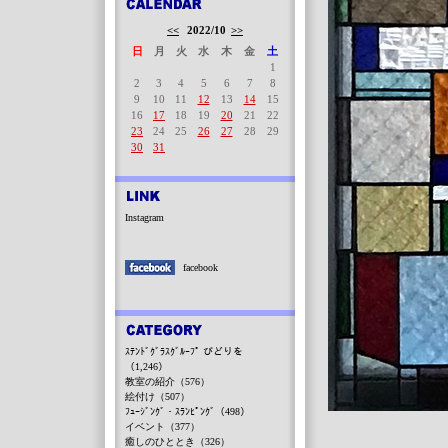
<<
2022/10
>>
日
月
火
水
木
金
土
1
2
3
4
5
6
7
8
9
10
11
12
13
14
15
16
17
18
19
20
21
22
23
24
25
26
27
28
29
30
31
Instagram
facebook
ｽﾃﾝﾄﾞｸﾞﾗｽｸﾞﾙｰﾌﾟ びどりを
（1,246）
教室の紹介（576）
絵付け（507）
ﾌｭｰｼﾞﾝｸﾞ・ｽﾗﾝﾋﾟﾝｸﾞ（498）
イベント（377）
癒しのひととき（326）