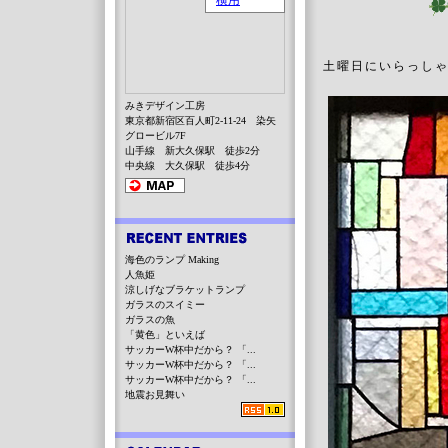
土曜日にいらっしゃ
みきデザイン工房
東京都新宿区百人町2-11-24 染矢
グロービル7F
山手線 新大久保駅 徒歩2分
中央線 大久保駅 徒歩4分
海色のランプ Making
人魚姫
涼しげなブラケットランプ
ガラスのスイミー
ガラスの魚
「黄色」といえば
サッカーW杯中だから？ 「...
サッカーW杯中だから？ 「...
サッカーW杯中だから？ 「...
地震お見舞い