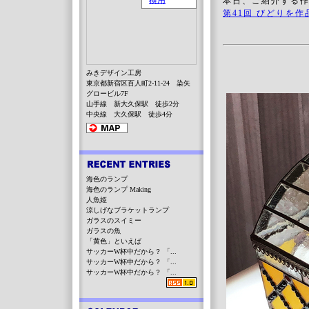
本日、ご紹介する作
第41回 びどりを作
みきデザイン工房
東京都新宿区百人町2-11-24 染矢
グロービル7F
山手線 新大久保駅 徒歩2分
中央線 大久保駅 徒歩4分
海色のランプ
海色のランプ Making
人魚姫
涼しげなブラケットランプ
ガラスのスイミー
ガラスの魚
「黄色」といえば
サッカーW杯中だから？ 「...
サッカーW杯中だから？ 「...
サッカーW杯中だから？ 「...