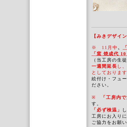
【みきデザイ
※
11月中
、
「
窯 焼成代 1
（当工房の生
一週間延長
し
としておりま
絵付け・フュ
ださい。
※
「工房内で
す。
「必ず検温」
工房にお入り
ご協力をお願い