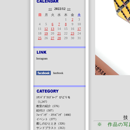
<<
2022/12
>>
日
月
火
水
木
金
土
1
2
3
4
5
6
7
8
9
10
11
12
13
14
15
16
17
18
19
20
21
22
23
24
25
26
27
28
29
30
31
Instagram
facebook
ｽﾃﾝﾄﾞｸﾞﾗｽｸﾞﾙｰﾌﾟ びどりを
（1,247）
教室の紹介（576）
絵付け（507）
ﾌｭｰｼﾞﾝｸﾞ・ｽﾗﾝﾋﾟﾝｸﾞ（498）
技
イベント（377）
癒しのひととき（326）
※ 作品の写
サンドブラスト（312）