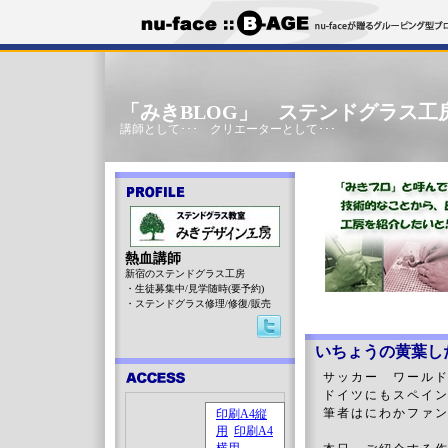
「みきBLOG」 ステンドグラス工
講師として･･･ クリエーターとして･･･
熱血講師
新宿のステンドグラス工房
・生徒募集中/見学随時(要予約)
・ステンドグラス修理/修復/販売
いちょうの黄葉し
サッカー ワール
ドイツにもスペイ
筆者はにわかファ