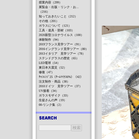
授業内容（299）
展覧会・出版・リンク・お...
（216）
知っておきたいこと（212）
その他（201）
ガラスについて（121）
工具・道具・部材（103）
2020新型コロナウイルス（100）
体験制作（94）
2019フランス見学ツアー（91）
2016イングランド見学ツアー（80）
2013イタリア 見学ツアー（78）
ステンドグラスの歴史（65）
LED電球（54）
東日本大震災（52）
修復（47）
ﾁｬﾝﾚﾝｼﾞ25（ﾁｰﾑﾏｲﾅｽ6%）（42）
注文制作・商品（38）
2010ドイツ 見学ツアー（37）
UV接着（34）
ガラスモザイク（33）
生徒さんの声（19）
00-リンク集（2）