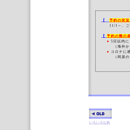
【
予約の状況
11/1～、
ご
【
予約の際の
●
5日以内に
（海外か
●
コロナに
（同居の方
いろいろな色