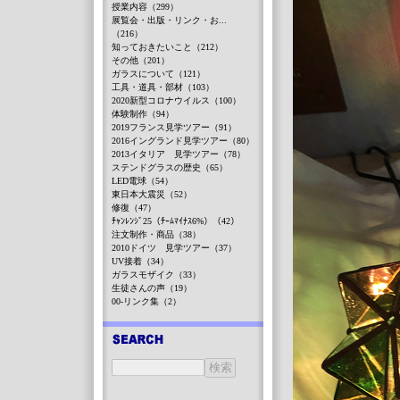
授業内容（299）
展覧会・出版・リンク・お...
（216）
知っておきたいこと（212）
その他（201）
ガラスについて（121）
工具・道具・部材（103）
2020新型コロナウイルス（100）
体験制作（94）
2019フランス見学ツアー（91）
2016イングランド見学ツアー（80）
2013イタリア 見学ツアー（78）
ステンドグラスの歴史（65）
LED電球（54）
東日本大震災（52）
修復（47）
ﾁｬﾝﾚﾝｼﾞ25（ﾁｰﾑﾏｲﾅｽ6%）（42）
注文制作・商品（38）
2010ドイツ 見学ツアー（37）
UV接着（34）
ガラスモザイク（33）
生徒さんの声（19）
00-リンク集（2）