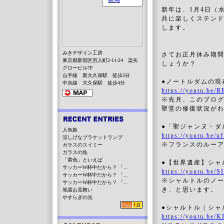
新年は、1月4日（
共に楽しくステン
します。
みきデザイン工房
さてお正月休み期間
東京都新宿区百人町2-11-24 染矢
しょうか？
グロービル7F
山手線 新大久保駅 徒歩2分
●ノートルダムの現
中央線 大久保駅 徒歩4分
https://youtu.be
※先月、このブロ
聖堂の修復状況が
●「聖ジャンヌ・ダ
人魚姫
https://youtu.be/
涼しげなブラケットランプ
※フランスのルー
ガラスのスイミー
ガラスの魚
「黄色」といえば
●【世界遺産】シャ
サッカーW杯中だから？ 「...
https://youtu.be/
サッカーW杯中だから？ 「...
※シャルトルのノ
サッカーW杯中だから？ 「...
き、と思います。
地震お見舞い
やすらぎの光
●シャルトル | 
https://youtu.be