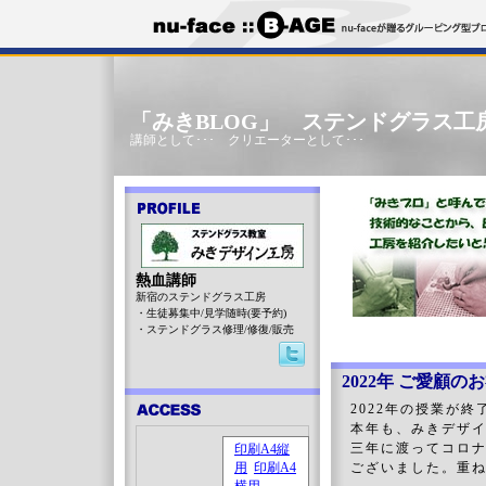
「みきBLOG」 ステンドグラス工
講師として･･･ クリエーターとして･･･
熱血講師
新宿のステンドグラス工房
・生徒募集中/見学随時(要予約)
・ステンドグラス修理/修復/販売
2022年 ご愛顧の
2022年の授業が
本年も、みきデザ
三年に渡ってコロ
ございました。重