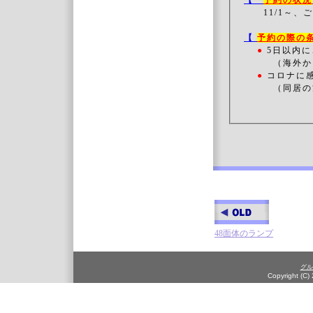
【
予約の状況
11/1～、
ご
【
予約の際の
●
5日以内に
（海外か
●
コロナに
（同居の方
48面体のランプ
グル
Copyright (C)