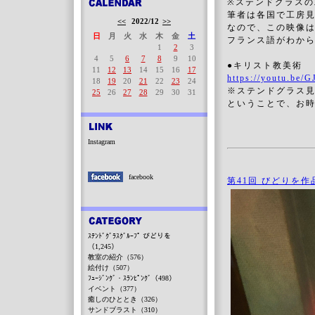
※ステンドグラス
筆者は各国で工房
<<
2022/12
>>
なので、この映像
日
月
火
水
木
金
土
フランス語がわか
1
2
3
4
5
6
7
8
9
10
●キリスト教美術 
11
12
13
14
15
16
17
https://youtu.be/
18
19
20
21
22
23
24
※ステンドグラス
25
26
27
28
29
30
31
ということで、お
Instagram
facebook
第41回 びどりを作
ｽﾃﾝﾄﾞｸﾞﾗｽｸﾞﾙｰﾌﾟ びどりを
（1,245）
教室の紹介（576）
絵付け（507）
ﾌｭｰｼﾞﾝｸﾞ・ｽﾗﾝﾋﾟﾝｸﾞ（498）
イベント（377）
癒しのひととき（326）
サンドブラスト（310）