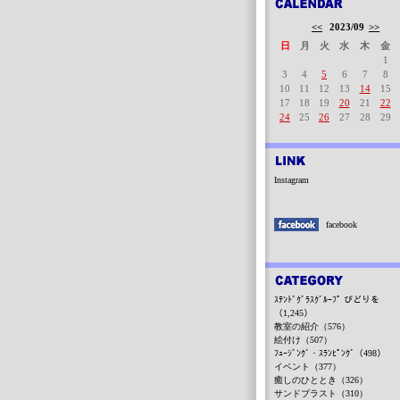
<<
2023/09
>>
日
月
火
水
木
金
1
3
4
5
6
7
8
10
11
12
13
14
15
17
18
19
20
21
22
24
25
26
27
28
29
Instagram
facebook
ｽﾃﾝﾄﾞｸﾞﾗｽｸﾞﾙｰﾌﾟ びどりを
（1,245）
教室の紹介（576）
絵付け（507）
ﾌｭｰｼﾞﾝｸﾞ・ｽﾗﾝﾋﾟﾝｸﾞ（498）
イベント（377）
癒しのひととき（326）
サンドブラスト（310）