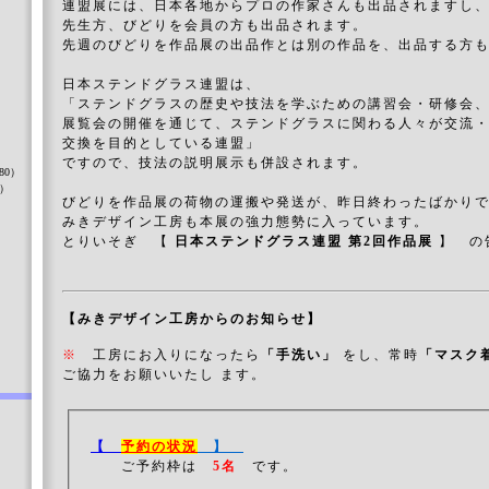
連盟展には、日本各地からプロの作家さんも出品されますし
先生方、びどりを会員の方も出品されます。
先週のびどりを作品展の出品作とは別の作品を、出品する方
日本ステンドグラス連盟は、
「ステンドグラスの歴史や技法を学ぶための講習会・研修会
展覧会の開催を通じて、ステンドグラスに関わる人々が交流
）
交換を目的としている連盟」
ですので、技法の説明展示も併設されます。
80）
8）
びどりを作品展の荷物の運搬や発送が、昨日終わったばかり
みきデザイン工房も本展の強力態勢に入っています。
とりいそぎ 【
日本ステンドグラス連盟 第2回作品展
】 の
）
【みきデザイン工房からのお知らせ】
※
工房にお入りになったら
「手洗い」
をし、常時
「マスク
ご協力をお願いいたし ます。
【
予約の状況
】
ご予約枠は
5名
です。