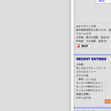
みきデザイン工房
東京都新宿区百人町2-11-24 
グロービル7F
山手線 新大久保駅 徒歩2分
中央線 大久保駅 徒歩4分
人魚姫
涼しげなブラケットランプ
ガラスのスイミー
ガラスの魚
「黄色」といえば
サッカーW杯中だから？ 「...
サッカーW杯中だから？ 「...
サッカーW杯中だから？ 「...
地震お見舞い
やすらぎの光