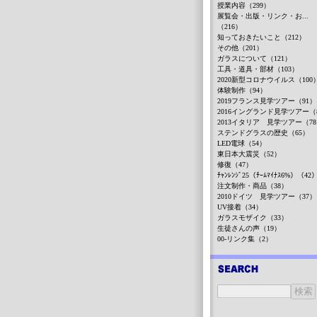
授業内容（299）
展覧会・出版・リンク・お...
（216）
知っておきたいこと（212）
その他（201）
ガラスについて（121）
工具・道具・部材（103）
2020新型コロナウイルス（100
体験制作（94）
2019フランス見学ツアー（91）
2016イングランド見学ツアー（
2013イタリア 見学ツアー（7
ステンドグラスの歴史（65）
LED電球（54）
東日本大震災（52）
修復（47）
ﾁｬﾝﾚﾝｼﾞ25（ﾁｰﾑﾏｲﾅｽ6%）（42
注文制作・商品（38）
2010ドイツ 見学ツアー（37）
UV接着（34）
ガラスモザイク（33）
生徒さんの声（19）
00-リンク集（2）