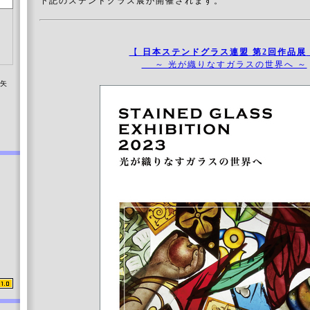
下記のステンドグラス展が開催されます。
【
日本ステンドグラス連盟 第2回作品展
～ 光が織りなすガラスの世界へ ～
染矢