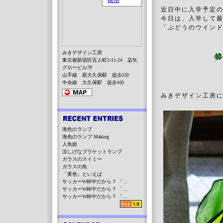
近日中に入学予定
今日は、入学して
「ぶどうのウイン
みきデザイン工房
東京都新宿区百人町2-11-24 染矢
グロービル7F
山手線 新大久保駅 徒歩2分
中央線 大久保駅 徒歩4分
みきデザイン工房に
海色のランプ
海色のランプ Making
人魚姫
涼しげなブラケットランプ
ガラスのスイミー
ガラスの魚
「黄色」といえば
サッカーW杯中だから？ 「...
サッカーW杯中だから？ 「...
サッカーW杯中だから？ 「...