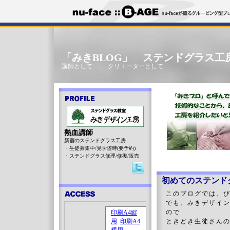
「みきBLOG」 ステンドグラス工
講師として･･･ クリエーターとして･･･
熱血講師
新宿のステンドグラス工房
・生徒募集中/見学随時(要予約)
・ステンドグラス修理/修復/販売
初めてのステンド
このブログでは、
でも、みきデザイ
ので
ときどき生徒さん