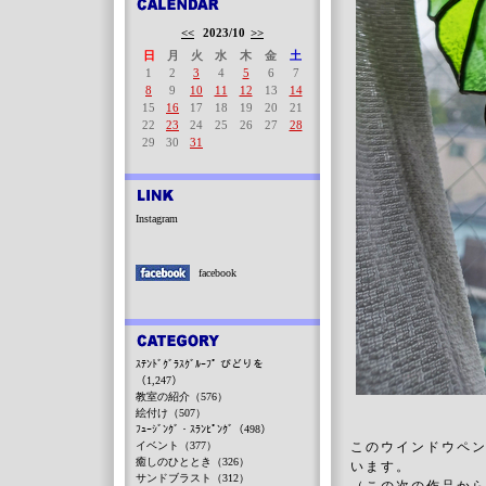
<<
2023/10
>>
日
月
火
水
木
金
土
1
2
3
4
5
6
7
8
9
10
11
12
13
14
15
16
17
18
19
20
21
22
23
24
25
26
27
28
29
30
31
Instagram
facebook
ｽﾃﾝﾄﾞｸﾞﾗｽｸﾞﾙｰﾌﾟ びどりを
（1,247）
教室の紹介（576）
絵付け（507）
ﾌｭｰｼﾞﾝｸﾞ・ｽﾗﾝﾋﾟﾝｸﾞ（498）
イベント（377）
このウインドウペ
癒しのひととき（326）
います。
サンドブラスト（312）