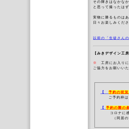
その輝きはなかな
と思って撮ったは
実物に勝るものは
日々お楽しみくだ
以前の「生徒さんの
【みきデザイン工
※
工房にお入り
ご協力をお願いいた
【
予約の状況
ご予約枠は
【
予約の際の
コロナに
（同居の方