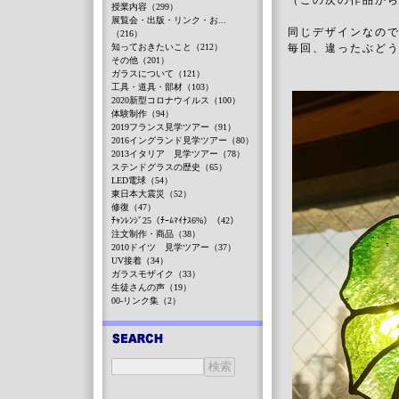
（この次の作品か
授業内容（299）
展覧会・出版・リンク・お...
同じデザインなの
（216）
知っておきたいこと（212）
毎回、違ったぶど
その他（201）
ガラスについて（121）
工具・道具・部材（103）
2020新型コロナウイルス（100）
体験制作（94）
2019フランス見学ツアー（91）
2016イングランド見学ツアー（80）
2013イタリア 見学ツアー（78）
ステンドグラスの歴史（65）
LED電球（54）
東日本大震災（52）
修復（47）
ﾁｬﾝﾚﾝｼﾞ25（ﾁｰﾑﾏｲﾅｽ6%）（42）
注文制作・商品（38）
2010ドイツ 見学ツアー（37）
UV接着（34）
ガラスモザイク（33）
生徒さんの声（19）
00-リンク集（2）