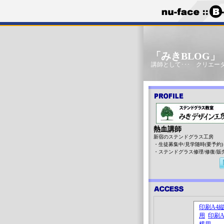
「みきBLOG
講師として･･･ クリエータ
熱血講師
新宿のステンドグラス工房
・生徒募集中/見学随時(要予約)
・ステンドグラス修理/修復/販