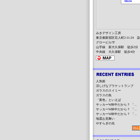
みきデザイン工房
東京都新宿区百人町2-11-24 
グロービル7F
山手線 新大久保駅 徒歩2分
中央線 大久保駅 徒歩4分
人魚姫
涼しげなブラケットランプ
ガラスのスイミー
ガラスの魚
「黄色」といえば
サッカーW杯中だから？ 「...
サッカーW杯中だから？ 「...
サッカーW杯中だから？ 「...
地震お見舞い
やすらぎの光