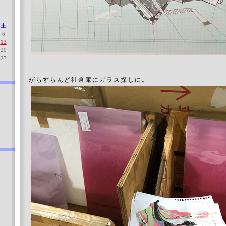
土
6
13
20
27
がらすらんど社倉庫にガラス探しに。