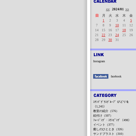
<<
2024/01
>>
日
月
火
水
木
金
1
2
3
4
5
7
8
9
10
11
12
14
15
16
17
18
19
21
22
23
24
25
26
28
29
30
31
Instagram
facebook
ｽﾃﾝﾄﾞｸﾞﾗｽｸﾞﾙｰﾌﾟ びどりを
（1,245）
教室の紹介（576）
絵付け（507）
ﾌｭｰｼﾞﾝｸﾞ・ｽﾗﾝﾋﾟﾝｸﾞ（498）
イベント（377）
癒しのひととき（326）
サンドブラスト（310）