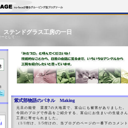
」 ステンドグラス工房の一日
ーとして･･･
売
紫式部物語のパネル Making
元旦の能登 震度7の大地震で、富山にも被害がありました。
今回のブログで作品をご紹介する、富山にお住まいの生徒さ
工房に寄せられました。
（1/1付け、1/5付けの、当ブログのページの一番下のコメン