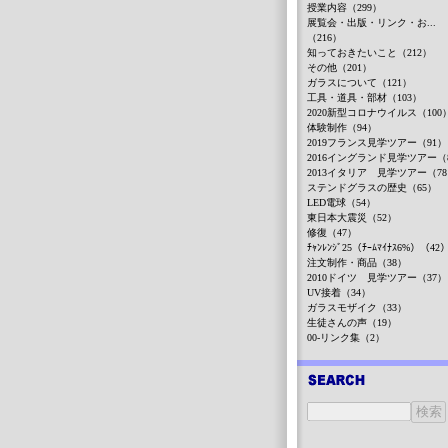
授業内容（299）
展覧会・出版・リンク・お...
（216）
知っておきたいこと（212）
その他（201）
ガラスについて（121）
工具・道具・部材（103）
2020新型コロナウイルス（100
体験制作（94）
2019フランス見学ツアー（91）
2016イングランド見学ツアー（
2013イタリア 見学ツアー（7
ステンドグラスの歴史（65）
LED電球（54）
東日本大震災（52）
修復（47）
ﾁｬﾝﾚﾝｼﾞ25（ﾁｰﾑﾏｲﾅｽ6%）（42
注文制作・商品（38）
2010ドイツ 見学ツアー（37）
UV接着（34）
ガラスモザイク（33）
生徒さんの声（19）
00-リンク集（2）