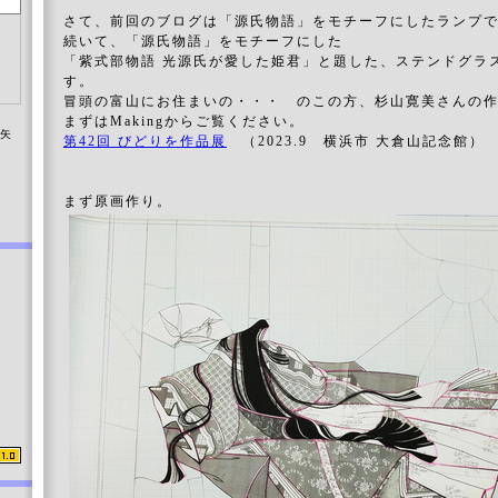
さて、前回のブログは「源氏物語」をモチーフにしたランプ
続いて、「源氏物語」をモチーフにした
「紫式部物語 光源氏が愛した姫君」と題した、ステンドグラ
す。
冒頭の富山にお住まいの・・・ のこの方、杉山寛美さんの
まずはMakingからご覧ください。
染矢
第42回 びどりを作品展
（2023.9 横浜市 大倉山記念館）
まず原画作り。