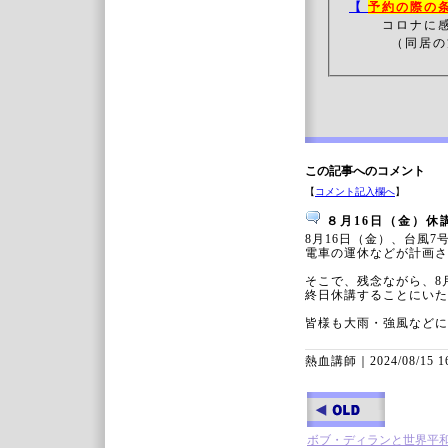
【
予約の際の
コロナに
（同居の方
この記事へのコメント
【
コメント記入欄へ
】
８月16日（金）休
8月16日（金）、台風
電車の運休などが計画さ
そこで、残念ながら、8
終日休講することにいた
皆様も大雨・強風などに
熱血講師｜
2024/08/15 1
ボブ・ディランと世界平和 M