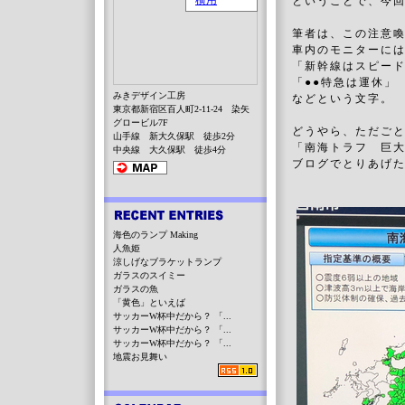
ということで、今
筆者は、この注意喚
車内のモニターに
「新幹線はスピー
「●●特急は運休」
みきデザイン工房
などという文字。
東京都新宿区百人町2-11-24 染矢
グロービル7F
どうやら、ただご
山手線 新大久保駅 徒歩2分
「南海トラフ 巨
中央線 大久保駅 徒歩4分
ブログでとりあげ
海色のランプ Making
人魚姫
涼しげなブラケットランプ
ガラスのスイミー
ガラスの魚
「黄色」といえば
サッカーW杯中だから？ 「...
サッカーW杯中だから？ 「...
サッカーW杯中だから？ 「...
地震お見舞い