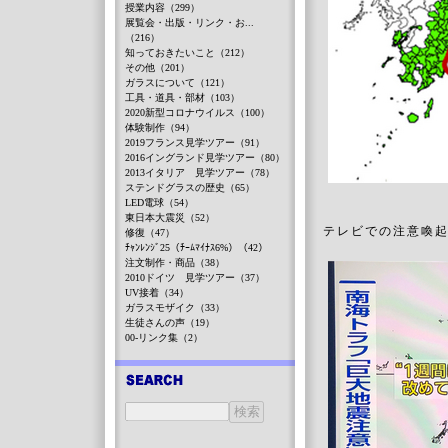
授業内容（299）
展覧会・出版・リンク・お...
（216）
知っておきたいこと（212）
その他（201）
ガラスについて（121）
工具・道具・部材（103）
2020新型コロナウイルス（100）
体験制作（94）
2019フランス見学ツアー（91）
2016イングランド見学ツアー（80）
2013イタリア 見学ツアー（78）
ステンドグラスの歴史（65）
LED電球（54）
東日本大震災（52）
テレビでの注意喚
修復（47）
ﾁｬﾝﾚﾝｼﾞ25（ﾁｰﾑﾏｲﾅｽ6%）（42）
注文制作・商品（38）
2010ドイツ 見学ツアー（37）
UV接着（34）
ガラスモザイク（33）
生徒さんの声（19）
00-リンク集（2）