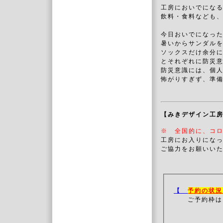
工房においでにな
飲料・食料なども
今日おいでになっ
暑いからサンダル
ソックスだけ余分
とそれぞれに防災
防災意識には、個
怖がりすぎず、準
【みきデザイン工
※ 全国的に、コ
工房にお入りにな
ご協力をお願いいた
【
予約の状況
ご予約枠は