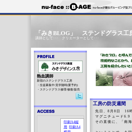
「みきBLOG」 ステンドグラス工
講師として･･･ クリエーターとして･･･
熱血講師
新宿のステンドグラス工房
・生徒募集中/見学随時(要予約)
・ステンドグラス修理/修復/販売
工房の防災週間 
先日、8月8日 1
マグニチュード6.
その直後に、「南