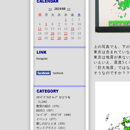
<<
2024/08
>>
日
月
火
水
木
金
土
1
2
3
4
5
6
7
8
9
10
11
12
13
14
15
16
17
18
19
20
21
22
23
24
25
26
27
28
29
30
31
上の写真でも、下
東京は含まれてい
東京は地震が来な
Instagram
いえいえ、震度5く
「巨大地震」では
そうなのですか？
facebook
ｽﾃﾝﾄﾞｸﾞﾗｽｸﾞﾙｰﾌﾟ びどりを
（1,246）
教室の紹介（576）
絵付け（507）
ﾌｭｰｼﾞﾝｸﾞ・ｽﾗﾝﾋﾟﾝｸﾞ（498）
イベント（377）
癒しのひととき（326）
サンドブラスト（311）