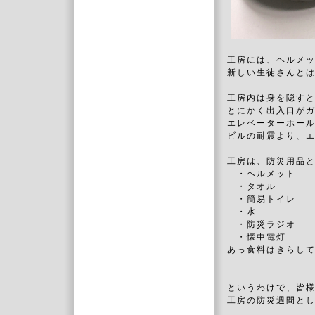
工房には、ヘルメ
新しい生徒さんと
工房内は身を隠す
とにかく出入口が
エレベーターホー
ビルの耐震より、
工房は、防災用品
・ヘルメット
・タオル
・簡易トイレ
・水
・防災ラジオ
・懐中電灯
あっ食料はきらし
というわけで、皆
工房の防災週間と