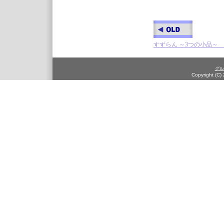
すずらん ～3つの小品～ -
グル
Copyright (C)