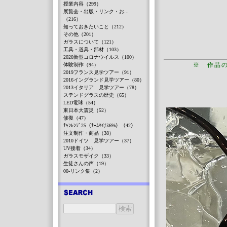
授業内容（299）
展覧会・出版・リンク・お...
（216）
知っておきたいこと（212）
その他（201）
ガラスについて（121）
工具・道具・部材（103）
2020新型コロナウイルス（100）
※ 作品
体験制作（94）
2019フランス見学ツアー（91）
2016イングランド見学ツアー（80）
2013イタリア 見学ツアー（78）
ステンドグラスの歴史（65）
LED電球（54）
東日本大震災（52）
修復（47）
ﾁｬﾝﾚﾝｼﾞ25（ﾁｰﾑﾏｲﾅｽ6%）（42）
注文制作・商品（38）
2010ドイツ 見学ツアー（37）
UV接着（34）
ガラスモザイク（33）
生徒さんの声（19）
00-リンク集（2）