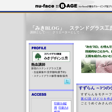
「みきBLOG」 ステンドグラス工
講師として･･･ クリエーターとして･･･
熱血講師
新宿のステンドグラス工房
・生徒募集中/見学随時(要予約)
・ステンドグラス修理/修復/販売
すずらん ～3つの
すずらんをモチー
第42回 びどりを作
ごとうめぐみさん