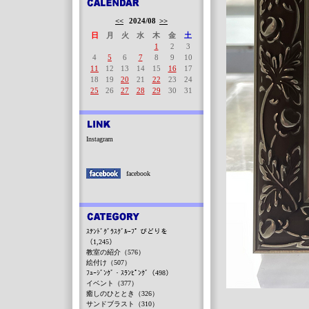
<<
2024/08
>>
日
月
火
水
木
金
土
1
2
3
4
5
6
7
8
9
10
11
12
13
14
15
16
17
18
19
20
21
22
23
24
25
26
27
28
29
30
31
Instagram
facebook
ｽﾃﾝﾄﾞｸﾞﾗｽｸﾞﾙｰﾌﾟ びどりを
（1,245）
教室の紹介（576）
絵付け（507）
ﾌｭｰｼﾞﾝｸﾞ・ｽﾗﾝﾋﾟﾝｸﾞ（498）
イベント（377）
癒しのひととき（326）
サンドブラスト（310）