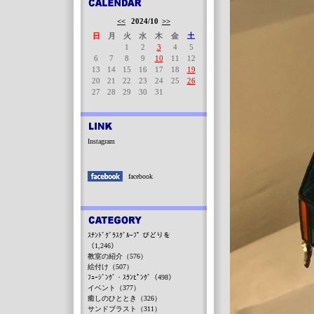
<<
2024/10
>>
日
月
火
水
木
金
土
1
2
3
4
5
6
7
8
9
10
11
12
13
14
15
16
17
18
19
20
21
22
23
24
25
26
27
28
29
30
31
Instagram
facebook
ｽﾃﾝﾄﾞｸﾞﾗｽｸﾞﾙｰﾌﾟ びどりを
（1,246）
教室の紹介（576）
絵付け（507）
ﾌｭｰｼﾞﾝｸﾞ・ｽﾗﾝﾋﾟﾝｸﾞ（498）
イベント（377）
癒しのひととき（326）
サンドブラスト（311）