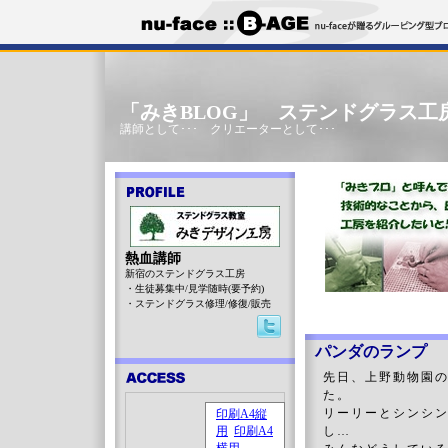
「みきBLOG」 ステンドグラス工
講師として･･･ クリエーターとして･･･
熱血講師
新宿のステンドグラス工房
・生徒募集中/見学随時(要予約)
・ステンドグラス修理/修復/販売
パンダのランプ
先日、上野動物園
た。
リーリーとシンシン
し…