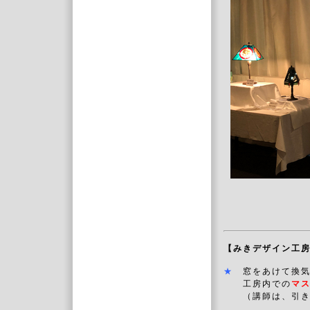
【みきデザイン工
★
窓をあけて換
工房内での
マ
（講師は、引き