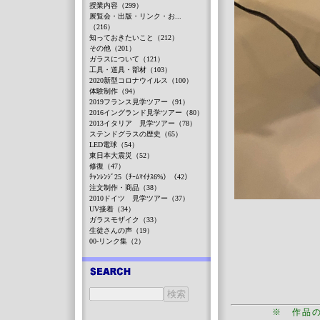
授業内容（299）
展覧会・出版・リンク・お...
（216）
知っておきたいこと（212）
その他（201）
ガラスについて（121）
工具・道具・部材（103）
2020新型コロナウイルス（100）
体験制作（94）
2019フランス見学ツアー（91）
2016イングランド見学ツアー（80）
2013イタリア 見学ツアー（78）
ステンドグラスの歴史（65）
LED電球（54）
東日本大震災（52）
修復（47）
ﾁｬﾝﾚﾝｼﾞ25（ﾁｰﾑﾏｲﾅｽ6%）（42）
注文制作・商品（38）
2010ドイツ 見学ツアー（37）
UV接着（34）
ガラスモザイク（33）
生徒さんの声（19）
00-リンク集（2）
※ 作品