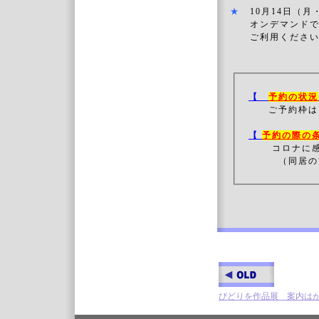
★
10月14日（
オンデマンドで11
ご利用ください
【
予約の状況
ご予約枠は
【
予約の際の
コロナに
（同居の方
びどりを作品展 案内は