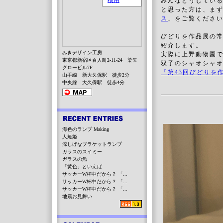
みんなどうしてい
と思った方は、ま
ス
」をご覧くださ
びどりを作品展の
紹介します。
みきデザイン工房
実際に上野動物園
東京都新宿区百人町2-11-24 染矢
双子のシャオシャ
グロービル7F
『第43回びどり
山手線 新大久保駅 徒歩2分
中央線 大久保駅 徒歩4分
海色のランプ Making
人魚姫
涼しげなブラケットランプ
ガラスのスイミー
ガラスの魚
「黄色」といえば
サッカーW杯中だから？ 「...
サッカーW杯中だから？ 「...
サッカーW杯中だから？ 「...
地震お見舞い