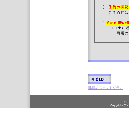
【
予約の状況
ご予約枠は
【
予約の際の
コロナに
（同居の方
睡蓮のステンドグラス
グル
Copyright (C)