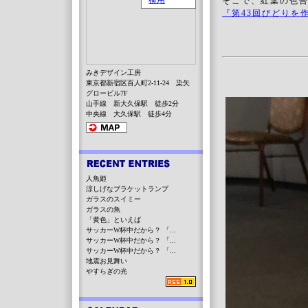
そこで、紅葉の色
『第43回びどりを
みきデザイン工房
東京都新宿区百人町2-11-24 染矢
グロービル7F
山手線 新大久保駅 徒歩2分
中央線 大久保駅 徒歩4分
人魚姫
涼しげなブラケットランプ
ガラスのスイミー
ガラスの魚
「黄色」といえば
サッカーW杯中だから？ 「...
サッカーW杯中だから？ 「...
サッカーW杯中だから？ 「...
地震お見舞い
やすらぎの光