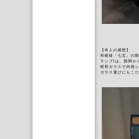
【本人の感想】
和模様「七宝」の
ランプⅠは、隙間か
昭和ガラスで内側
ガラス選びにもこ