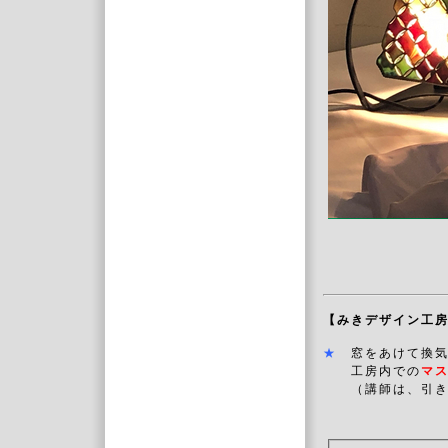
【みきデザイン工
★
窓をあけて換
工房内での
マ
（講師は、引き