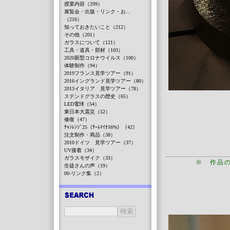
授業内容（299）
展覧会・出版・リンク・お...
（216）
知っておきたいこと（212）
その他（201）
ガラスについて（121）
工具・道具・部材（103）
2020新型コロナウイルス（100）
体験制作（94）
2019フランス見学ツアー（91）
2016イングランド見学ツアー（80）
2013イタリア 見学ツアー（78）
ステンドグラスの歴史（65）
LED電球（54）
東日本大震災（52）
修復（47）
ﾁｬﾝﾚﾝｼﾞ25（ﾁｰﾑﾏｲﾅｽ6%）（42）
注文制作・商品（38）
2010ドイツ 見学ツアー（37）
UV接着（34）
ガラスモザイク（33）
※ 作品
生徒さんの声（19）
00-リンク集（2）