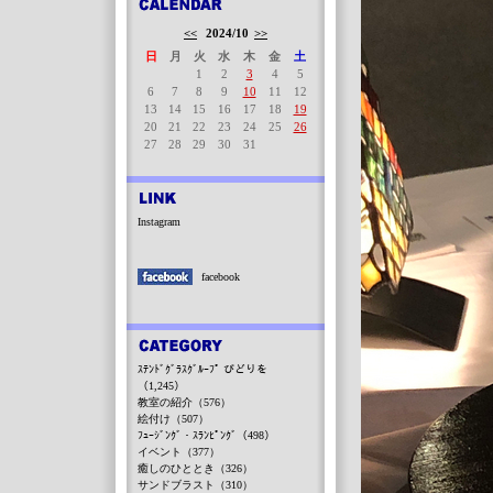
<<
2024/10
>>
日
月
火
水
木
金
土
1
2
3
4
5
6
7
8
9
10
11
12
13
14
15
16
17
18
19
20
21
22
23
24
25
26
27
28
29
30
31
Instagram
facebook
ｽﾃﾝﾄﾞｸﾞﾗｽｸﾞﾙｰﾌﾟ びどりを
（1,245）
教室の紹介（576）
絵付け（507）
ﾌｭｰｼﾞﾝｸﾞ・ｽﾗﾝﾋﾟﾝｸﾞ（498）
イベント（377）
癒しのひととき（326）
サンドブラスト（310）