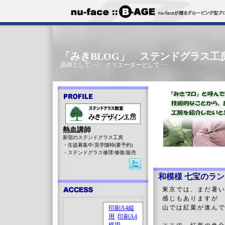
「みきBLOG」 ステンドグラス工
講師として･･･ クリエーターとして･･･
熱血講師
新宿のステンドグラス工房
・生徒募集中/見学随時(要予約)
・ステンドグラス修理/修復/販売
和模様 七宝のラン
東京では、まだ暑
感じもありますが
山では紅葉が進ん