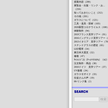
授業内容（299）
展覧会・出版・リンク・お...
（216）
知っておきたいこと（212）
その他（201）
ガラスについて（121）
工具・道具・部材（103）
2020新型コロナウイルス（100
体験制作（94）
2019フランス見学ツアー（91）
2016イングランド見学ツアー（
2013イタリア 見学ツアー（7
ステンドグラスの歴史（65）
LED電球（54）
東日本大震災（52）
修復（47）
ﾁｬﾝﾚﾝｼﾞ25（ﾁｰﾑﾏｲﾅｽ6%）（42
注文制作・商品（38）
2010ドイツ 見学ツアー（37）
UV接着（34）
ガラスモザイク（33）
生徒さんの声（19）
00-リンク集（2）