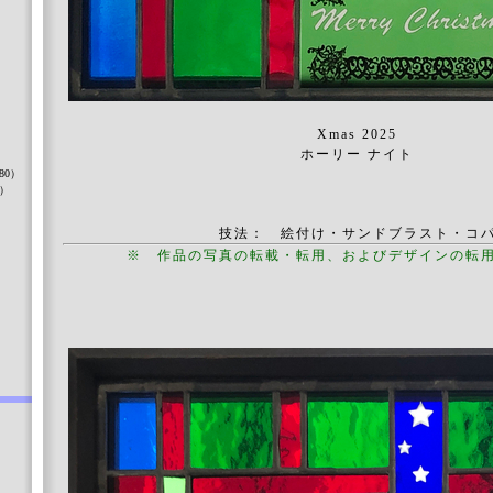
）
Xmas 2025
ホーリー ナイト
80）
8）
技法： 絵付け・サンドブラスト・コ
※ 作品の写真の転載・転用、およびデザインの転
）