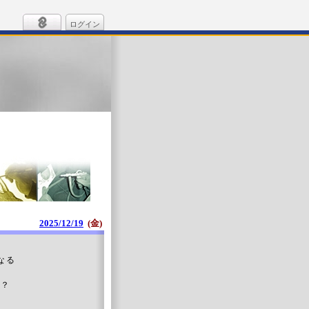
ログイン
2025/12/19
(金)
なる
。
な？