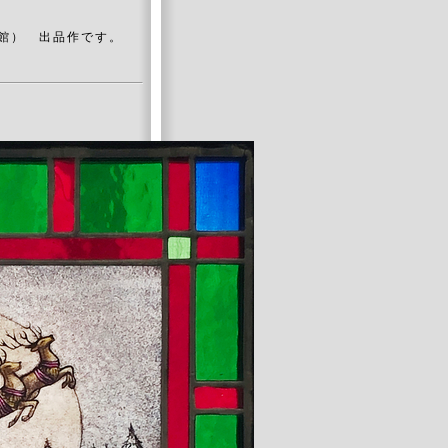
。
念館）
出品作です
。