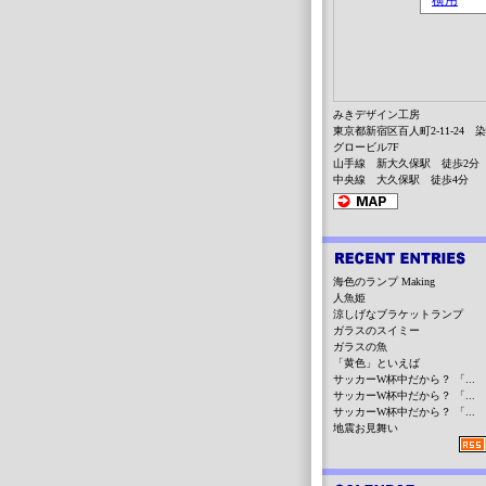
みきデザイン工房
東京都新宿区百人町2-11-24 
グロービル7F
山手線 新大久保駅 徒歩2分
中央線 大久保駅 徒歩4分
海色のランプ Making
人魚姫
涼しげなブラケットランプ
ガラスのスイミー
ガラスの魚
「黄色」といえば
サッカーW杯中だから？ 「...
サッカーW杯中だから？ 「...
サッカーW杯中だから？ 「...
地震お見舞い