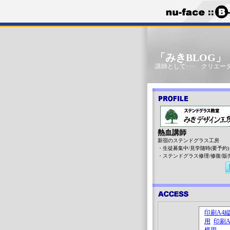
「みきBLOG
講師として･･･ クリエータ
熱血講師
新宿のステンドグラス工房
・生徒募集中/見学随時(要予約)
・ステンドグラス修理/修復/販