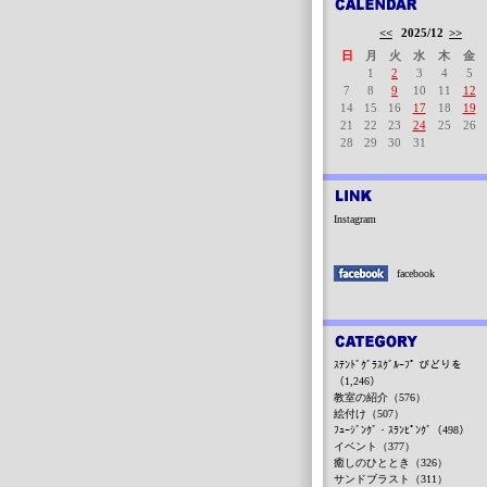
<<
2025/12
>>
日
月
火
水
木
金
1
2
3
4
5
7
8
9
10
11
12
14
15
16
17
18
19
21
22
23
24
25
26
28
29
30
31
Instagram
facebook
ｽﾃﾝﾄﾞｸﾞﾗｽｸﾞﾙｰﾌﾟ びどりを
（1,246）
教室の紹介（576）
絵付け（507）
ﾌｭｰｼﾞﾝｸﾞ・ｽﾗﾝﾋﾟﾝｸﾞ（498）
イベント（377）
癒しのひととき（326）
サンドブラスト（311）