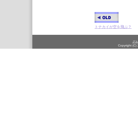
トナカイが空を飛ぶ？
グル
Copyright (C)