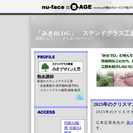
「みきBLOG」 ステンドグラス工
講師として･･･ クリエーターとして･･･
熱血講師
新宿のステンドグラス工房
・生徒募集中/見学随時(要予約)
・ステンドグラス修理/修復/販売
2025年のクリス
2025年のクリス
江本正実先生の
第
す
。