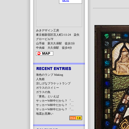
みきデザイン工房
東京都新宿区百人町2-11-24 染矢
グロービル7F
山手線 新大久保駅 徒歩2分
中央線 大久保駅 徒歩4分
海色のランプ Making
人魚姫
涼しげなブラケットランプ
ガラスのスイミー
ガラスの魚
「黄色」といえば
サッカーW杯中だから？ 「...
サッカーW杯中だから？ 「...
サッカーW杯中だから？ 「...
地震お見舞い