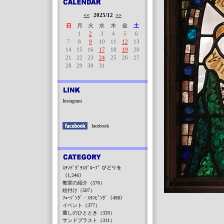
<<
2025/12
>>
日
月
火
水
木
金
土
1
2
3
4
5
6
7
8
9
10
11
12
13
14
15
16
17
18
19
20
21
22
23
24
25
26
27
28
29
30
31
Instagram
facebook
ｽﾃﾝﾄﾞｸﾞﾗｽｸﾞﾙｰﾌﾟ びどりを
（1,246）
教室の紹介（576）
絵付け（507）
ﾌｭｰｼﾞﾝｸﾞ・ｽﾗﾝﾋﾟﾝｸﾞ（498）
イベント（377）
癒しのひととき（326）
サンドブラスト（311）