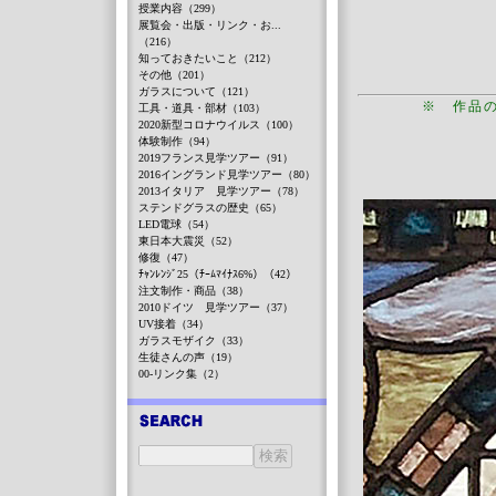
授業内容（299）
展覧会・出版・リンク・お...
（216）
知っておきたいこと（212）
その他（201）
ガラスについて（121）
※ 作品
工具・道具・部材（103）
2020新型コロナウイルス（100）
体験制作（94）
2019フランス見学ツアー（91）
2016イングランド見学ツアー（80）
2013イタリア 見学ツアー（78）
ステンドグラスの歴史（65）
LED電球（54）
東日本大震災（52）
修復（47）
ﾁｬﾝﾚﾝｼﾞ25（ﾁｰﾑﾏｲﾅｽ6%）（42）
注文制作・商品（38）
2010ドイツ 見学ツアー（37）
UV接着（34）
ガラスモザイク（33）
生徒さんの声（19）
00-リンク集（2）