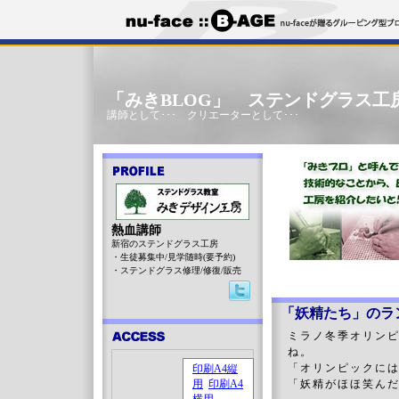
「みきBLOG」 ステンドグラス工
講師として･･･ クリエーターとして･･･
熱血講師
新宿のステンドグラス工房
・生徒募集中/見学随時(要予約)
・ステンドグラス修理/修復/販売
「妖精たち」のラ
ミラノ冬季オリン
ね。
「オリンピックに
「妖精がほほ笑ん