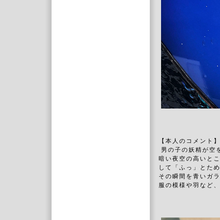
【本人のコメント
男の子の妖精が空
暗い夜空の高いと
して「ふっ」とた
その瞬間を青いガ
服の模様や羽など