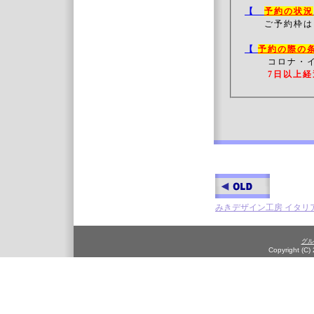
【
予約の状況
ご予約枠は
【
予約の際の
コロナ・
7日以上経
みきデザイン工房 イタリ
グル
Copyright (C)