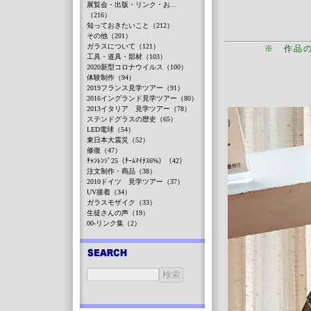
展覧会・出版・リンク・お...
（216）
知っておきたいこと（212）
その他（201）
ガラスについて（121）
※ 作品
工具・道具・部材（103）
2020新型コロナウイルス（100）
体験制作（94）
2019フランス見学ツアー（91）
2016イングランド見学ツアー（80）
2013イタリア 見学ツアー（78）
ステンドグラスの歴史（65）
LED電球（54）
東日本大震災（52）
修復（47）
ﾁｬﾝﾚﾝｼﾞ25（ﾁｰﾑﾏｲﾅｽ6%）（42）
注文制作・商品（38）
2010ドイツ 見学ツアー（37）
UV接着（34）
ガラスモザイク（33）
生徒さんの声（19）
00-リンク集（2）