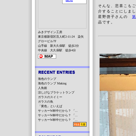
そんな、悲喜こも
介することにしま
星野啓子さん
の
第
品
で
す
。
みきデザイン工房
東京都新宿区百人町2-11-24 染矢
グロービル7F
山手線 新大久保駅 徒歩2分
中央線 大久保駅 徒歩4分
海色のランプ
海色のランプ Making
人魚姫
涼しげなブラケットランプ
ガラスのスイミー
ガラスの魚
「黄色」といえば
サッカーW杯中だから？ 「...
サッカーW杯中だから？ 「...
サッカーW杯中だから？ 「...