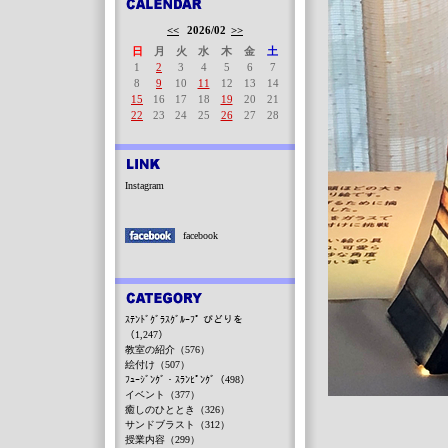
<<
2026/02
>>
日
月
火
水
木
金
土
1
2
3
4
5
6
7
8
9
10
11
12
13
14
15
16
17
18
19
20
21
22
23
24
25
26
27
28
Instagram
facebook
ｽﾃﾝﾄﾞｸﾞﾗｽｸﾞﾙｰﾌﾟ びどりを
（1,247）
教室の紹介（576）
絵付け（507）
ﾌｭｰｼﾞﾝｸﾞ・ｽﾗﾝﾋﾟﾝｸﾞ（498）
イベント（377）
癒しのひととき（326）
サンドブラスト（312）
授業内容（299）