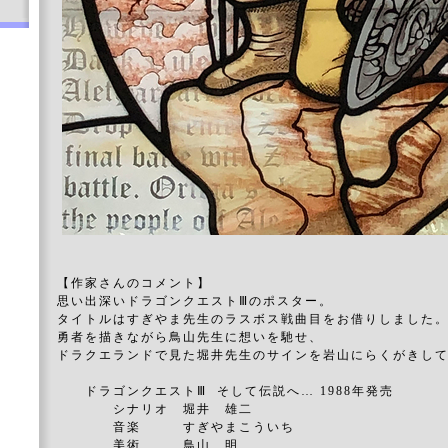
【作家さんのコメント】
思い出深いドラゴンクエストⅢのポスター。
タイトルはすぎやま先生のラスボス戦曲目をお借りしました
勇者を描きながら鳥山先生に想いを馳せ、
ドラクエランドで見た堀井先生のサインを岩山にらくがきし
ドラゴンクエストⅢ そして伝説へ… 1988年発売
シナリオ 堀井 雄二
音楽 すぎやまこういち
美術 鳥山 明