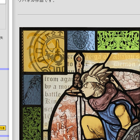
ウパネル作品です
。
染矢