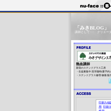
「みきBLOG
講師として･･･ クリエータ
熱血講師
新宿のステンドグラス工房
・生徒募集中/見学随時(要予約)
・ステンドグラス修理/修復/販