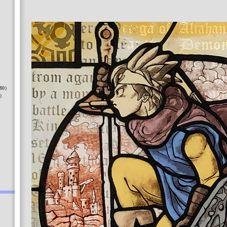
）
80）
8）
）