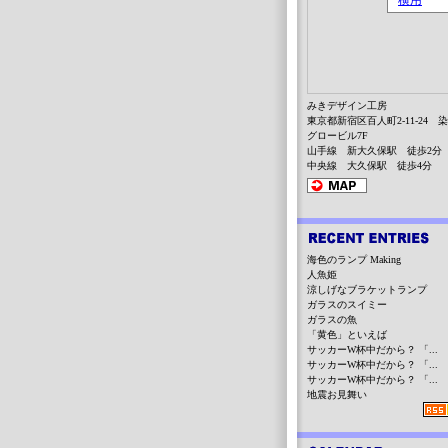
みきデザイン工房
東京都新宿区百人町2-11-24 
グロービル7F
山手線 新大久保駅 徒歩2分
中央線 大久保駅 徒歩4分
海色のランプ Making
人魚姫
涼しげなブラケットランプ
ガラスのスイミー
ガラスの魚
「黄色」といえば
サッカーW杯中だから？ 「...
サッカーW杯中だから？ 「...
サッカーW杯中だから？ 「...
地震お見舞い