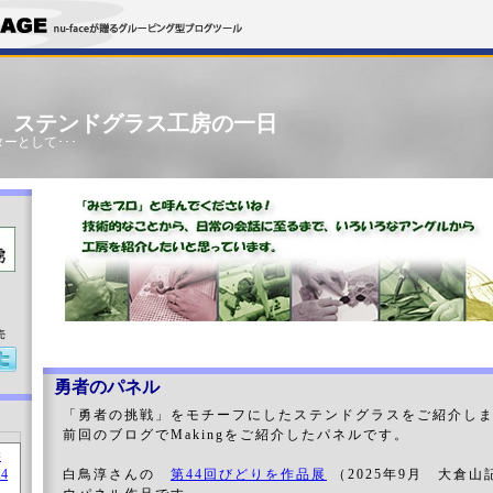
」 ステンドグラス工房の一日
ーとして･･･
売
勇者のパネル
「勇者の挑戦」をモチーフにしたステンドグラスをご紹介し
前回のブログでMakingをご紹介したパネルです。
白鳥淳さんの
第44回びどりを作品展
（2025年9月 大倉