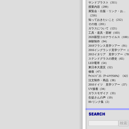
サンドブラスト（311）
授業内容（299）
展覧会・出版・リンク・お...
（216）
知っておきたいこと（212）
その他（201）
ガラスについて（121）
工具・道具・部材（103）
2020新型コロナウイルス（100
体験制作（94）
2019フランス見学ツアー（91）
2016イングランド見学ツアー（
2013イタリア 見学ツアー（7
ステンドグラスの歴史（65）
LED電球（54）
東日本大震災（52）
修復（47）
ﾁｬﾝﾚﾝｼﾞ25（ﾁｰﾑﾏｲﾅｽ6%）（42
注文制作・商品（38）
2010ドイツ 見学ツアー（37）
UV接着（34）
ガラスモザイク（33）
生徒さんの声（19）
00-リンク集（2）