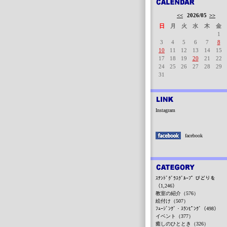
<<
2026/05
>>
日
月
火
水
木
金
1
3
4
5
6
7
8
10
11
12
13
14
15
17
18
19
20
21
22
24
25
26
27
28
29
31
Instagram
facebook
ｽﾃﾝﾄﾞｸﾞﾗｽｸﾞﾙｰﾌﾟ びどりを
（1,246）
教室の紹介（576）
絵付け（507）
ﾌｭｰｼﾞﾝｸﾞ・ｽﾗﾝﾋﾟﾝｸﾞ（498）
イベント（377）
癒しのひととき（326）