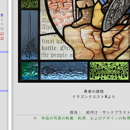
土
2
9
16
23
30
勇者の挑戦
ドラゴンクエストⅢより
技法： 絵付け・サンドブラス
※ 作品の写真の転載・転用、およびデザインの転