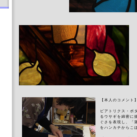
【本人のコメント
ビアトリクス・ポ
るウサギを綿密に
ぐさを表現し、「
をハンカチからこ