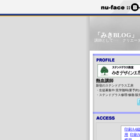
「みきBLOG
講師として･･･ クリエータ
熱血講師
新宿のステンドグラス工房
・生徒募集中/見学随時(要予約)
・ステンドグラス修理/修復/販