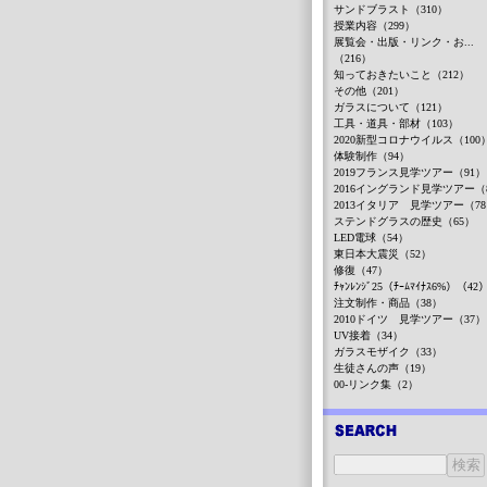
サンドブラスト（310）
授業内容（299）
展覧会・出版・リンク・お...
（216）
知っておきたいこと（212）
その他（201）
ガラスについて（121）
工具・道具・部材（103）
2020新型コロナウイルス（100
体験制作（94）
2019フランス見学ツアー（91）
2016イングランド見学ツアー（
2013イタリア 見学ツアー（7
ステンドグラスの歴史（65）
LED電球（54）
東日本大震災（52）
修復（47）
ﾁｬﾝﾚﾝｼﾞ25（ﾁｰﾑﾏｲﾅｽ6%）（42
注文制作・商品（38）
2010ドイツ 見学ツアー（37）
UV接着（34）
ガラスモザイク（33）
生徒さんの声（19）
00-リンク集（2）