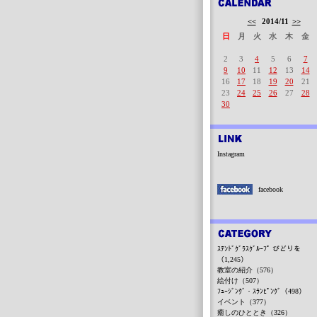
<<
2014/11
>>
日
月
火
水
木
金
2
3
4
5
6
7
9
10
11
12
13
14
16
17
18
19
20
21
23
24
25
26
27
28
30
Instagram
facebook
ｽﾃﾝﾄﾞｸﾞﾗｽｸﾞﾙｰﾌﾟ びどりを
（1,245）
教室の紹介（576）
絵付け（507）
ﾌｭｰｼﾞﾝｸﾞ・ｽﾗﾝﾋﾟﾝｸﾞ（498）
イベント（377）
癒しのひととき（326）