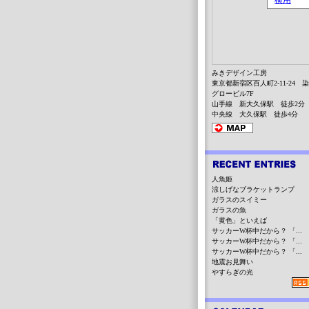
みきデザイン工房
東京都新宿区百人町2-11-24 
グロービル7F
山手線 新大久保駅 徒歩2分
中央線 大久保駅 徒歩4分
人魚姫
涼しげなブラケットランプ
ガラスのスイミー
ガラスの魚
「黄色」といえば
サッカーW杯中だから？ 「...
サッカーW杯中だから？ 「...
サッカーW杯中だから？ 「...
地震お見舞い
やすらぎの光