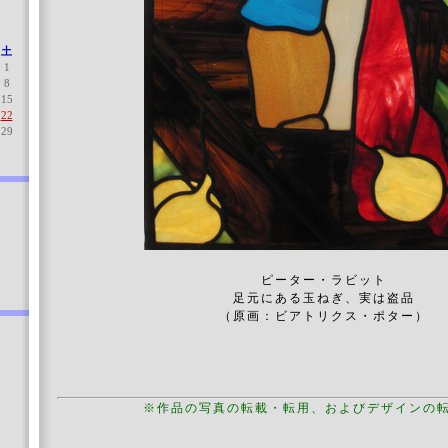
土
1
8
15
22
29
ピーター・ラビット
足元にある玉ねぎ、実は盗品
（原画：ビアトリクス・ポター）
技法：
※作品の写真の転載・転用、およびデザインの