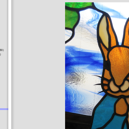
）
80）
8）
）