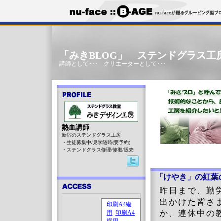
「みきBLOG」 ステンドグラス工
講師として･･･ クリエーターとして･･･
熱血講師
新宿のステンドグラス工房
・生徒募集中/見学随時(要予約)
・ステンドグラス修理/修復/販売
「けやき」の紅葉
昨日まで、勤
出かけた皆さ
か、連休中の