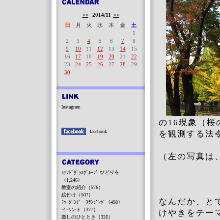
<<
2014/11
>>
日
月
火
水
木
金
土
1
2
3
4
5
6
7
8
9
10
11
12
13
14
15
16
17
18
19
20
21
22
23
24
25
26
27
28
29
30
Instagram
の16現象（
facebook
を観測する法
（左の写真は
ｽﾃﾝﾄﾞｸﾞﾗｽｸﾞﾙｰﾌﾟ びどりを
（1,246）
教室の紹介（576）
絵付け（507）
なんだか、と
ﾌｭｰｼﾞﾝｸﾞ・ｽﾗﾝﾋﾟﾝｸﾞ（498）
イベント（377）
けやきをテー
癒しのひととき（326）