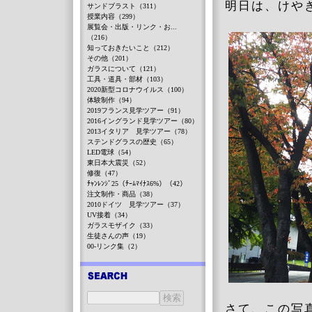
明日は、けや
サンドブラスト（311）
授業内容（299）
展覧会・出版・リンク・お...
（216）
知っておきたいこと（212）
その他（201）
ガラスについて（121）
工具・道具・部材（103）
2020新型コロナウイルス（100）
体験制作（94）
2019フランス見学ツアー（91）
2016イングランド見学ツアー（80）
2013イタリア 見学ツアー（78）
ステンドグラスの歴史（65）
LED電球（54）
東日本大震災（52）
修復（47）
ﾁｬﾝﾚﾝｼﾞ25（ﾁｰﾑﾏｲﾅｽ6%）（42）
注文制作・商品（38）
2010ドイツ 見学ツアー（37）
UV接着（34）
ガラスモザイク（33）
生徒さんの声（19）
00-リンク集（2）
さて、この写