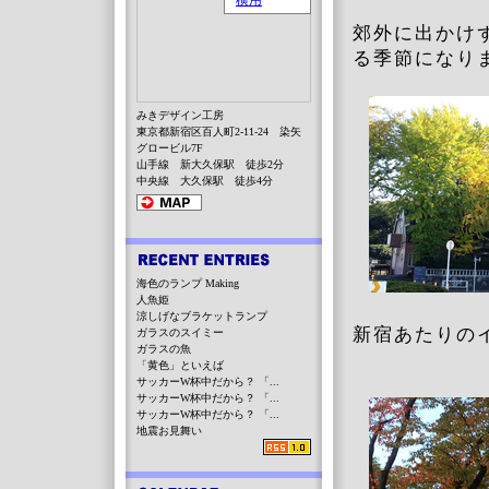
郊外に出かけ
る季節になり
みきデザイン工房
東京都新宿区百人町2-11-24 染矢
グロービル7F
山手線 新大久保駅 徒歩2分
中央線 大久保駅 徒歩4分
海色のランプ Making
人魚姫
涼しげなブラケットランプ
新宿あたりの
ガラスのスイミー
ガラスの魚
「黄色」といえば
サッカーW杯中だから？ 「...
サッカーW杯中だから？ 「...
サッカーW杯中だから？ 「...
地震お見舞い