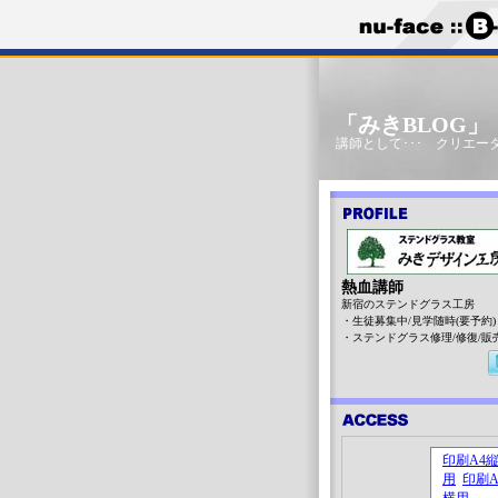
「みきBLOG
講師として･･･ クリエータ
熱血講師
新宿のステンドグラス工房
・生徒募集中/見学随時(要予約)
・ステンドグラス修理/修復/販