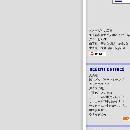
みきデザイン工房
東京都新宿区百人町2-11-24 
グロービル7F
山手線 新大久保駅 徒歩2分
中央線 大久保駅 徒歩4分
人魚姫
涼しげなブラケットランプ
ガラスのスイミー
ガラスの魚
「黄色」といえば
サッカーW杯中だから？ 「...
サッカーW杯中だから？ 「...
サッカーW杯中だから？ 「...
地震お見舞い
やすらぎの光