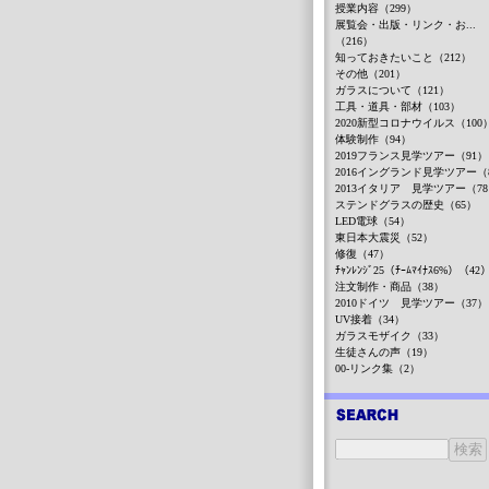
授業内容（299）
展覧会・出版・リンク・お...
（216）
知っておきたいこと（212）
その他（201）
ガラスについて（121）
工具・道具・部材（103）
2020新型コロナウイルス（100
体験制作（94）
2019フランス見学ツアー（91）
2016イングランド見学ツアー（
2013イタリア 見学ツアー（7
ステンドグラスの歴史（65）
LED電球（54）
東日本大震災（52）
修復（47）
ﾁｬﾝﾚﾝｼﾞ25（ﾁｰﾑﾏｲﾅｽ6%）（42
注文制作・商品（38）
2010ドイツ 見学ツアー（37）
UV接着（34）
ガラスモザイク（33）
生徒さんの声（19）
00-リンク集（2）