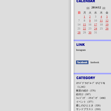
<<
2014/12
>>
日
月
火
水
木
金
1
2
3
4
5
7
8
9
10
11
12
14
15
16
17
18
19
21
22
23
24
25
26
28
29
30
31
Instagram
facebook
ｽﾃﾝﾄﾞｸﾞﾗｽｸﾞﾙｰﾌﾟ びどりを
（1,245）
教室の紹介（576）
絵付け（507）
ﾌｭｰｼﾞﾝｸﾞ・ｽﾗﾝﾋﾟﾝｸﾞ（498）
イベント（377）
癒しのひととき（326）
サンドブラスト（310）