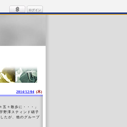
ログイン
2014/12/04
(木)
三々五々散歩に・・・」
「宇野澤スティンド硝子
ましたが、他のグループ