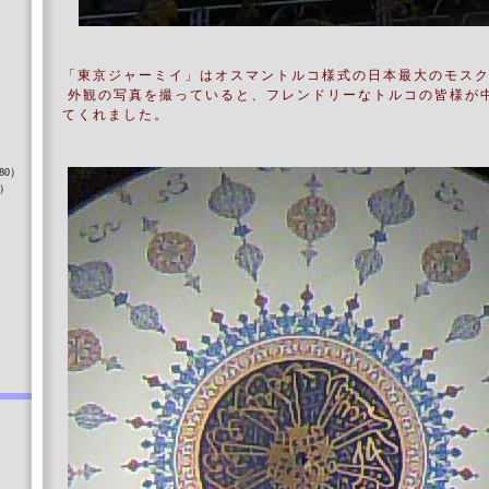
「東京ジャーミイ」はオスマントルコ様式の日本最大のモス
外観の写真を撮っていると、フレンドリーなトルコの皆様が
てくれました。
）
80）
8）
）