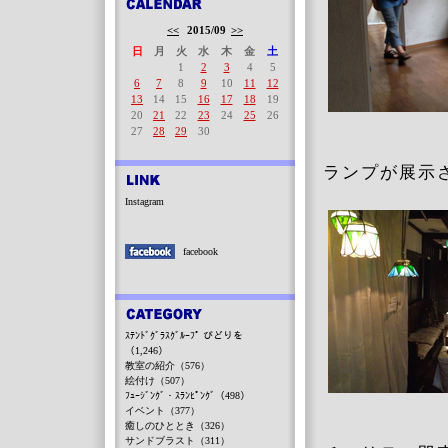
<<
2015/09
>>
日
月
火
水
木
金
土
1
2
3
4
5
6
7
8
9
10
11
12
13
14
15
16
17
18
19
20
21
22
23
24
25
26
27
28
29
30
ランプが展示
Instagram
facebook
ｽﾃﾝﾄﾞｸﾞﾗｽｸﾞﾙｰﾌﾟ びどりを
（1,246）
教室の紹介（576）
絵付け（507）
ﾌｭｰｼﾞﾝｸﾞ・ｽﾗﾝﾋﾟﾝｸﾞ（498）
イベント（377）
癒しのひととき（326）
サンドブラスト（311）