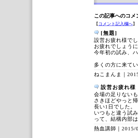
この記事へのコメ
【
コメント記入欄へ
】
[無題]
設営お疲れ様で
お疲れでしょう
今年初の試み、
多くの方に来て
ねこまんま｜
201
設営お疲れ様
会場の足りない
さきほどやっと
長い1日でした。
いつもと違う試
って、結構内部
熱血講師｜
2015/