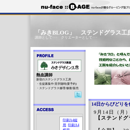
「みきBLOG」 ステンドグラス工
講師として･･･ クリエーターとして･･･
熱血講師
新宿のステンドグラス工房
・生徒募集中/見学随時(要予約)
・ステンドグラス修理/修復/販売
14日からびどり
9月14日（月
【ステンドグ