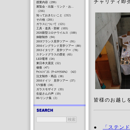
チャリティ即
授業内容（299）
展覧会・出版・リンク・お...
（216）
知っておきたいこと（212）
その他（201）
ガラスについて（121）
工具・道具・部材（103）
2020新型コロナウイルス（100）
体験制作（94）
2019フランス見学ツアー（91）
2016イングランド見学ツアー（80）
2013イタリア 見学ツアー（78）
ステンドグラスの歴史（65）
LED電球（54）
東日本大震災（52）
修復（47）
ﾁｬﾝﾚﾝｼﾞ25（ﾁｰﾑﾏｲﾅｽ6%）（42）
注文制作・商品（38）
2010ドイツ 見学ツアー（37）
UV接着（34）
ガラスモザイク（33）
生徒さんの声（19）
00-リンク集（2）
皆様のお越し
●
「ステン