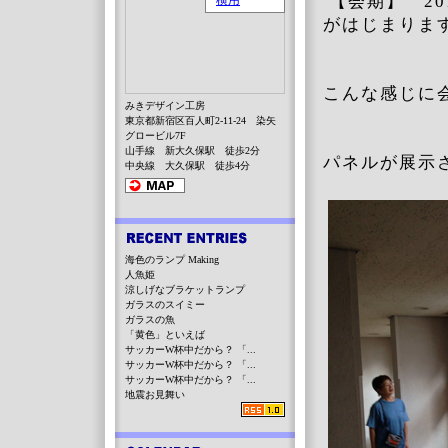
【会期】 20
がはじまりま
こんな感じに
みきデザイン工房
東京都新宿区百人町2-11-24 染矢
グロービル7F
山手線 新大久保駅 徒歩2分
パネルが展示
中央線 大久保駅 徒歩4分
海色のランプ Making
人魚姫
涼しげなブラケットランプ
ガラスのスイミー
ガラスの魚
「黄色」といえば
サッカーW杯中だから？ 「...
サッカーW杯中だから？ 「...
サッカーW杯中だから？ 「...
地震お見舞い