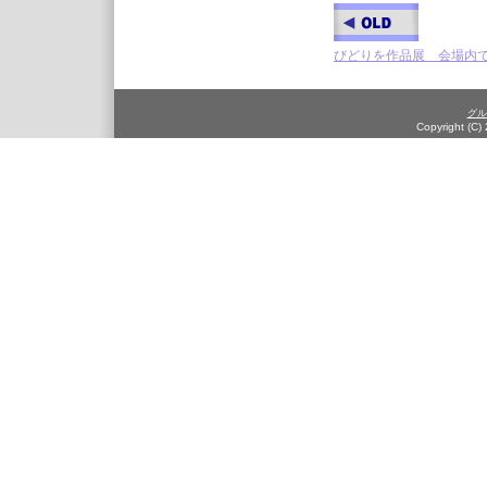
びどりを作品展 会場内
グル
Copyright (C)