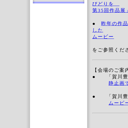
びどりを
第35回作品展
●
昨年の作
した
ムービー
をご参照くだ
【会場のご案
● 「賀川豊
静止画
● 「賀川豊
ムービ