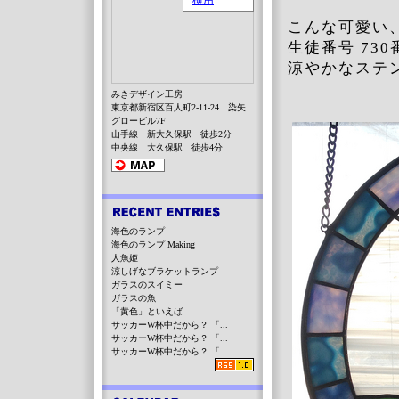
こんな可愛い
生徒番号 73
涼やかなステ
みきデザイン工房
東京都新宿区百人町2-11-24 染矢
グロービル7F
山手線 新大久保駅 徒歩2分
中央線 大久保駅 徒歩4分
海色のランプ
海色のランプ Making
人魚姫
涼しげなブラケットランプ
ガラスのスイミー
ガラスの魚
「黄色」といえば
サッカーW杯中だから？ 「...
サッカーW杯中だから？ 「...
サッカーW杯中だから？ 「...