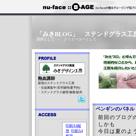
「みきBLOG」 ステンドグラス工
講師として･･･ クリエーターとして･･･
熱血講師
新宿のステンドグラス工房
・生徒募集中/見学随時(要予約)
・ステンドグラス修理/修復/販売
ペンギンのパネル
前回のブログ
しかも
今日は夏のよ