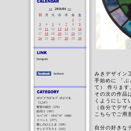
<<
2016/04
>>
日
月
火
水
木
金
土
1
2
3
4
5
6
7
8
9
10
11
12
13
14
15
16
17
18
19
20
21
22
23
24
25
26
27
28
29
30
Instagram
みきデザイン
facebook
手始めに 「
て） 作ります
その次の作品
ｽﾃﾝﾄﾞｸﾞﾗｽｸﾞﾙｰﾌﾟ びどりを
くようにして
（1,247）
（自分でデザ
教室の紹介（576）
絵付け（507）
こちらでご用
ﾌｭｰｼﾞﾝｸﾞ・ｽﾗﾝﾋﾟﾝｸﾞ（498）
イベント（377）
癒しのひととき（326）
自分の好きな
サンドブラスト（312）