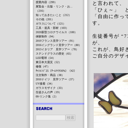
授業内容（299）
と言われて、
展覧会・出版・リンク・お...
「ひぇ～」 
（216）
知っておきたいこと（212）
「自由に作っ
その他（201）
す。
ガラスについて（121）
工具・道具・部材（103）
2020新型コロナウイルス（100）
生徒番号が “
体験制作（94）
2019フランス見学ツアー（91）
が、
2016イングランド見学ツアー（80）
これが、鳥好き
2013イタリア 見学ツアー（78）
ステンドグラスの歴史（65）
ご自分のデザ
LED電球（54）
東日本大震災（52）
修復（47）
ﾁｬﾝﾚﾝｼﾞ25（ﾁｰﾑﾏｲﾅｽ6%）（42）
注文制作・商品（38）
2010ドイツ 見学ツアー（37）
UV接着（34）
ガラスモザイク（33）
生徒さんの声（19）
00-リンク集（2）